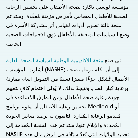
مؤسسة لوسيل باكارد لصحة الأطفال على تحسين الرعاية
الصحية للأطفال المصابين بأمراض مزمنة مُعقّدة. وستدعم
منحة ثالثة تطوير أدوات لقياس أثر مشاركة الأسرة في
وضع السياسات المتعلقة بالأطفال ذوي الاحتياجات الصحية
الخاصة.
في صنع
منحة للأكاديمية الوطنية لسياسة الصحة العامة
أشارت المؤسسة (NASHP) إلى أن تكلفة رعاية صحة
الأطفال تُشكل جزءًا صغيرًا نسبيًا من التمويل العام مقارنةً
برعاية كبار السن. ونتيجةً لذلك، لا يُولى اهتمام كافٍ لتقييم
جودة رعاية صحة الأطفال. ومن الطرق المُساعدة في
تحسين رعاية الأطفال أن يقوم برنامج Medicaid أو
مُقدمو الرعاية المُدارة التابعون له برصد معايير الجودة
المُحددة والإبلاغ عنها. ستدعم هذه المنحة المُقدمة إلى
NASHP تحديد الولايات التي تُعدّ سبّاقة في فرض مثل هذه