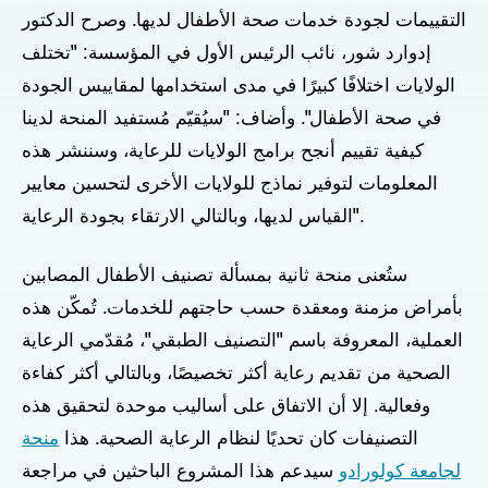
التقييمات لجودة خدمات صحة الأطفال لديها. وصرح الدكتور
إدوارد شور، نائب الرئيس الأول في المؤسسة: "تختلف
الولايات اختلافًا كبيرًا في مدى استخدامها لمقاييس الجودة
في صحة الأطفال". وأضاف: "سيُقيّم مُستفيد المنحة لدينا
كيفية تقييم أنجح برامج الولايات للرعاية، وسننشر هذه
المعلومات لتوفير نماذج للولايات الأخرى لتحسين معايير
القياس لديها، وبالتالي الارتقاء بجودة الرعاية".
ستُعنى منحة ثانية بمسألة تصنيف الأطفال المصابين
بأمراض مزمنة ومعقدة حسب حاجتهم للخدمات. تُمكّن هذه
العملية، المعروفة باسم "التصنيف الطبقي"، مُقدّمي الرعاية
الصحية من تقديم رعاية أكثر تخصيصًا، وبالتالي أكثر كفاءة
وفعالية. إلا أن الاتفاق على أساليب موحدة لتحقيق هذه
التصنيفات كان تحديًا لنظام الرعاية الصحية. هذا
منحة
لجامعة كولورادو
سيدعم هذا المشروع الباحثين في مراجعة