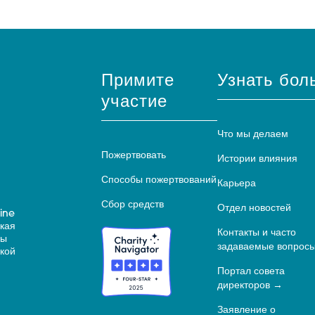
Примите
Узнать бол
участие
Что мы делаем
Пожертвовать
Истории влияния
Способы пожертвований
Карьера
Сбор средств
Отдел новостей
ine
ская
Контакты и часто
ны
задаваемые вопрос
кой
Портал совета
директоров
Заявление о