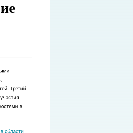
ние
ными
,
тей. Третий
 участия
ностями в
 в области