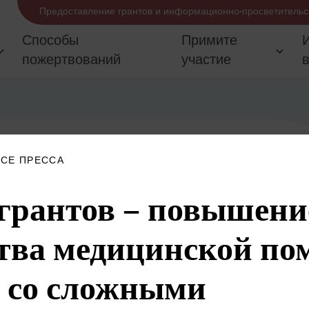
Предоставление грантов и информационно-просветительс
Способы
Примите
пожертвований
участие
СЕ ПРЕССА
грантов – повышени
тва медицинской п
 со сложными