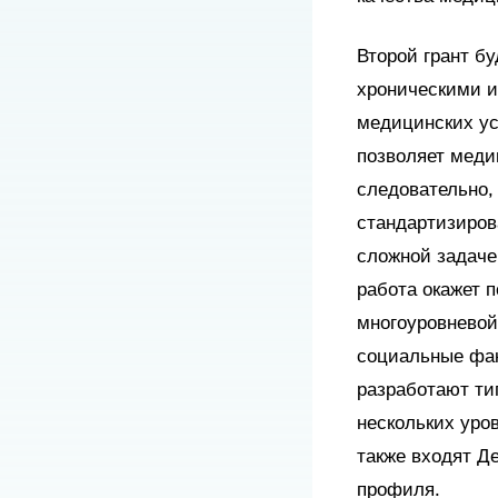
Второй грант б
хроническими и
медицинских усл
позволяет меди
следовательно,
стандартизиров
сложной задаче
работа окажет 
многоуровневой
социальные фак
разработают ти
нескольких уров
также входят Д
профиля.