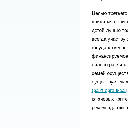
Целью третьего
принятия полит
детей лучше тех
всегда участву
государственны
финансируемое 
сильно различаю
семей осуществ
существует мал
грант организац
ключевых крите
рекомендаций п