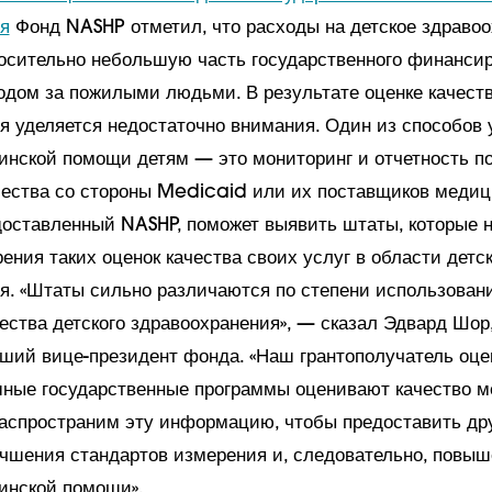
я
Фонд NASHP отметил, что расходы на детское здраво
осительно небольшую часть государственного финансир
одом за пожилыми людьми. В результате оценке качеств
я уделяется недостаточно внимания. Один из способов
инской помощи детям — это мониторинг и отчетность п
чества со стороны Medicaid или их поставщиков медици
едоставленный NASHP, поможет выявить штаты, которые 
ения таких оценок качества своих услуг в области детск
я. «Штаты сильно различаются по степени использован
ества детского здравоохранения», — сказал Эдвард Шор,
ший вице-президент фонда. «Наш грантополучатель оцен
ные государственные программы оценивают качество 
аспространим эту информацию, чтобы предоставить др
чшения стандартов измерения и, следовательно, повы
инской помощи».