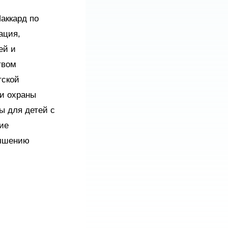
аккард по
ация,
ей и
твом
тской
и охраны
ы для детей с
ие
учшению