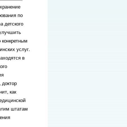
охранение
ования по
а детского
 улучшить
о конкретным
нских услуг.
находятся в
ого
ия
 доктор
ит, как
медицинской
угим штатам
шения