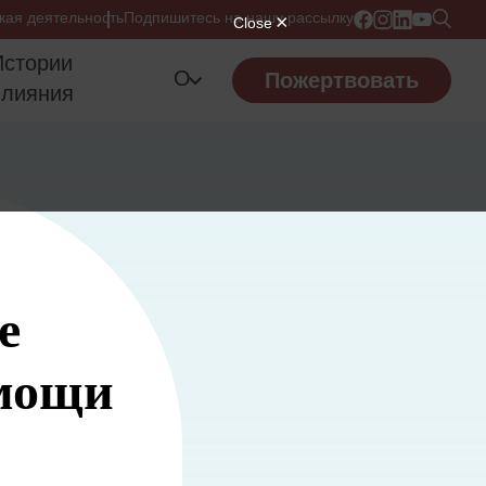
кая деятельность
Подпишитесь на нашу рассылку
Истории
О
Пожертвовать
влияния
е
омощи