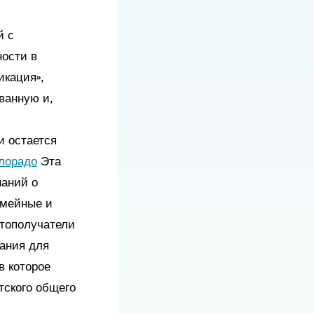
й с
ости в
икация»,
ванную и,
и остается
олорадо
Эта
наний о
емейные и
нтополучатели
ания для
в которое
тского общего