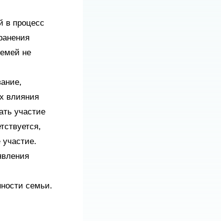
й в процесс
ранения
семей не
ание,
их влияния
ать участие
тствуется,
 участие.
явления
ности семьи.