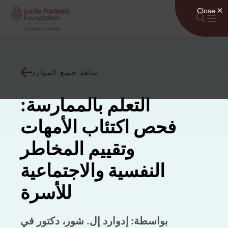
انتقل إلى المحتوى
شاهد جميع الموارد
التعلم بالممارسة:
فحص اكتئاب الأمهات
وتقييم المخاطر
النفسية والاجتماعية
للأسرة
بواسطة: إدوارد إل. شور، دكتور في