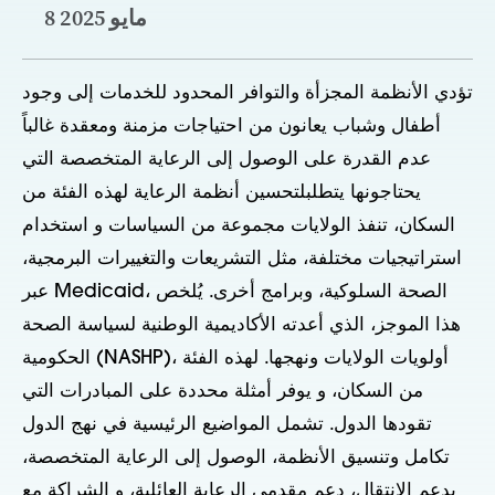
8 مايو 2025
تؤدي الأنظمة المجزأة والتوافر المحدود للخدمات إلى وجود
أطفال وشباب يعانون من احتياجات مزمنة ومعقدة
غالباً
عدم القدرة على الوصول إلى الرعاية المتخصصة التي
يحتاجونها
يتطلب
لتحسين أنظمة الرعاية لهذه الفئة من
السكان، تنفذ الولايات مجموعة من السياسات و
استخدام
استراتيجيات مختلفة، مثل التشريعات والتغييرات البرمجية،
، الصحة السلوكية،
وبرامج أخرى. يُلخص
عبر Medicaid
هذا الموجز، الذي أعدته الأكاديمية الوطنية لسياسة الصحة
الحكومية (NASHP)، أولويات الولايات ونهجها.
لهذه الفئة
من السكان
، و
يوفر
أمثلة محددة على المبادرات التي
تقودها الدول. تشمل المواضيع الرئيسية في نهج الدول
تكامل وتنسيق الأنظمة،
الوصول إلى الرعاية المتخصصة،
يدعم الانتقال،
دعم مقدمي الرعاية العائلية، و
الشراكة مع