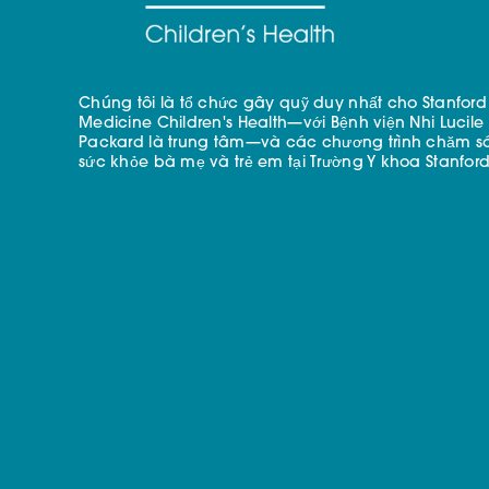
Chúng tôi là tổ chức gây quỹ duy nhất cho Stanford
Medicine Children's Health—với Bệnh viện Nhi Lucile
Packard là trung tâm—và các chương trình chăm s
sức khỏe bà mẹ và trẻ em tại Trường Y khoa Stanford