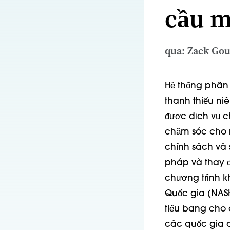
cầu m
qua: Zack Gou
Hệ thống phân 
thanh thiếu ni
được dịch vụ 
chăm sóc cho n
chính sách và
pháp và thay đ
chương trình kh
Quốc gia (NASH
tiểu bang
cho 
các quốc gia d