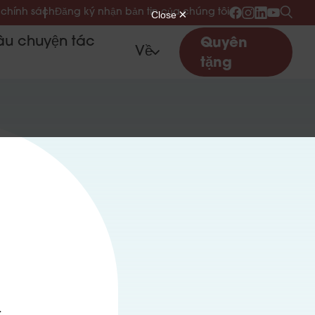
 chính sách
Đăng ký nhận bản tin của chúng tôi
u chuyện tác
Quyên
Về
tặng
u