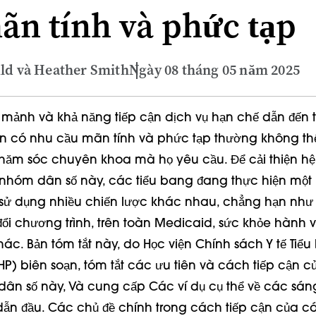
ãn tính và phức tạp
ld và Heather Smith
Ngày 08 tháng 05 năm 2025
mảnh và khả năng tiếp cận dịch vụ hạn chế dẫn đến 
ên có nhu cầu mãn tính và phức tạp
thường
không thể
chăm sóc chuyên khoa mà họ
yêu cầu
. Để cải thiện h
hóm dân số này, các tiểu bang đang thực hiện một 
sử dụng
nhiều chiến lược khác nhau, chẳng hạn như 
ổi chương trình, trên toàn Medicaid
, sức khỏe hành v
ác. Bản tóm tắt này, do Học viện Chính sách Y tế Tiể
P) biên soạn, tóm tắt các ưu tiên và cách tiếp cận 
dân số này
, Và
cung cấp
Các ví dụ cụ thể về các sán
ẫn đầu. Các chủ đề chính trong cách tiếp cận của c