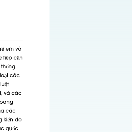
trẻ em và
 tiếp cận
ệ thống
loạt các
luật
i,
và các
u bang
của các
g kiến do
ác quốc