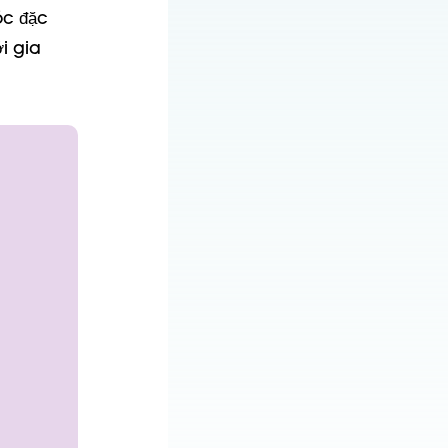
óc đặc
i gia