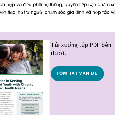
ch hợp và điều phối hệ thống,
quyền tiếp cận chăm s
ển tiếp,
hỗ trợ người chăm sóc gia đình và
hợp tác vớ
Tải xuống tệp PDF bên
dưới.
TÓM TẮT VẤN ĐỀ