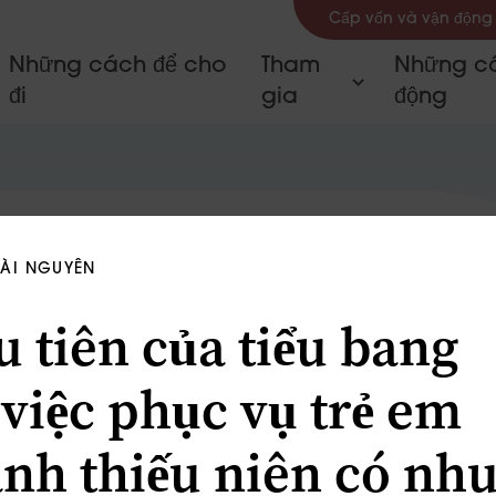
Cấp vốn và vận động
Những cách để cho
Tham
Những câ
đi
gia
động
TÀI NGUYÊN
u tiên của tiểu bang
 việc phục vụ trẻ em
anh thiếu niên có nh