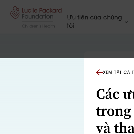
Bỏ qua nội dung
Ưu tiên của chúng
tôi
XEM TẤT CẢ 
Các ư
trong
và th