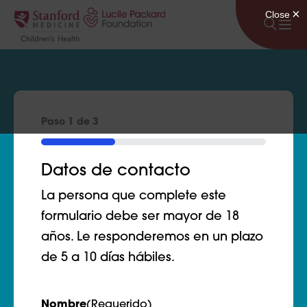
Saltar al contenido
Paso
1
de
3
33%
Datos de contacto
La persona que complete este
formulario debe ser mayor de 18
años. Le responderemos en un plazo
de 5 a 10 días hábiles.
Nombre
(Requerido)