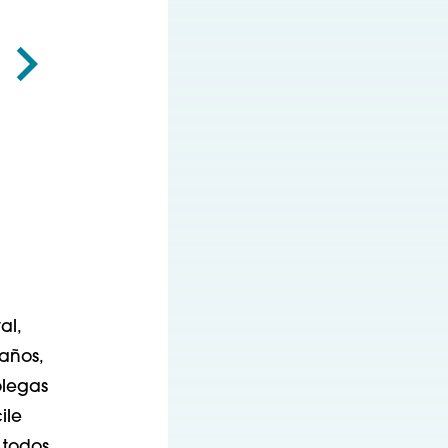
al,
años,
olegas
ile
 todos.