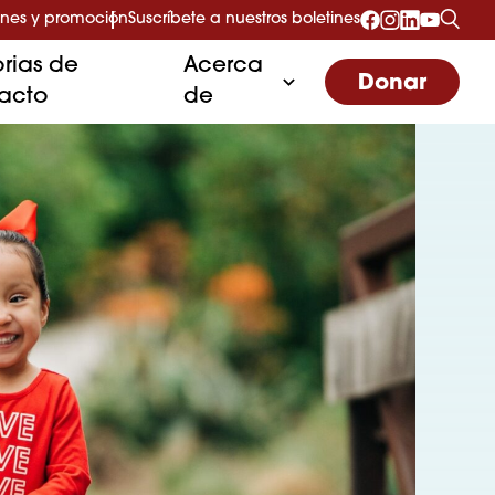
nes y promoción
Suscríbete a nuestros boletines
orias de
Acerca
Donar
acto
de