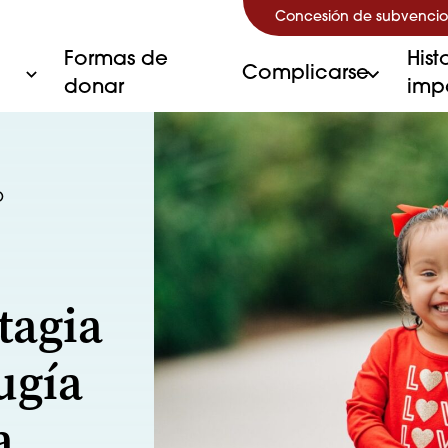
Concesión de subvencio
Formas de
Hist
Complicarse
donar
imp
O
tagia
rugía
a