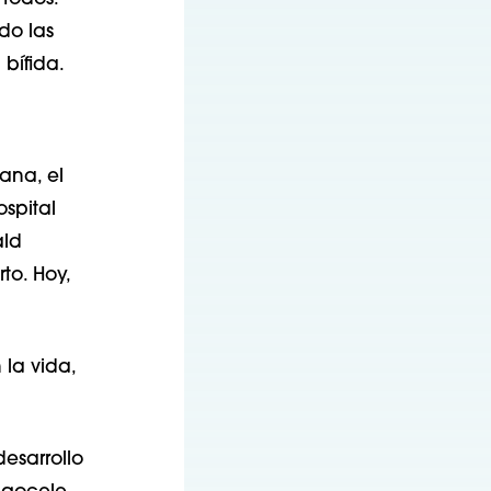
do las
bífida.
ana, el
ospital
ald
to. Hoy,
la vida,
esarrollo