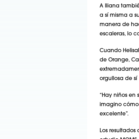
A Iliana tambié
a sí misma a su
manera de hacer
escaleras, lo c
Cuando Helisab
de Orange, Cali
extremadamente
orgullosa de sí
“Hay niños en 
imagino cómo l
excelente”.
Los resultados 