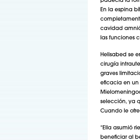
padecía la fo
En la espina bí
completamente 
cavidad amniót
las funciones c
Helisabed se en
cirugía intrau
graves limitac
eficacia en un
Mielomeningoc
selección, ya q
Cuando le ofrec
“Ella asumió ri
beneficiar al 