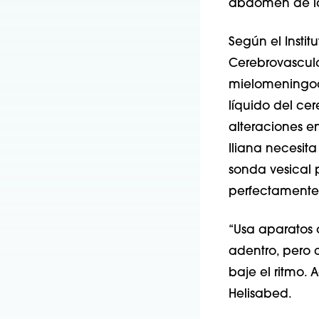
abdomen de l
Según el Instit
Cerebrovascula
mielomeningoc
líquido del cer
alteraciones en 
Iliana necesit
sonda vesical p
perfectamente.
“Usa aparatos 
adentro, pero c
baje el ritmo. 
Helisabed.