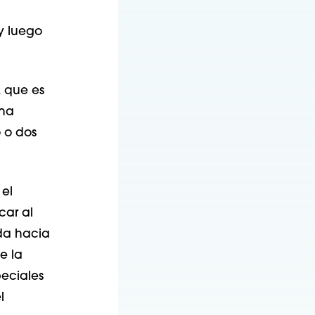
y luego
, que es
una
 o dos
 el
car al
da hacia
e la
peciales
l