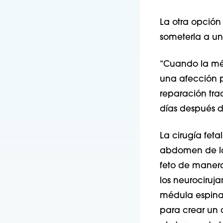
La otra opción
someterla a un
“Cuando la méd
una afección p
reparación tra
días después d
La cirugía feta
abdomen de la 
feto de maner
los neurociruja
médula espinal
para crear un c