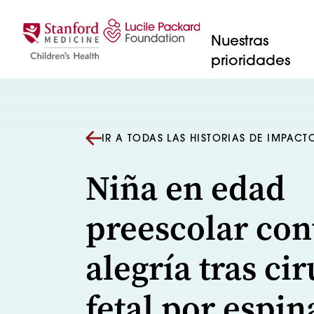
Saltar al contenido
Nuestras
prioridades
IR A TODAS LAS HISTORIAS DE IMPACT
Niña en edad
preescolar con
alegría tras ci
fetal por espin