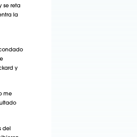
 se reta
entra la
l condado
se
ckard y
No me
sultado
s del