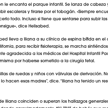
n le encanta el parque infantil. Se lanza de cabeza y
bir escaleras y tirarse por el tobogán. «Siempre encu
lo todo. Incluso si tiene que sentarse para subir las
onsigue», dice Helisabed.
ed lleva a Iliana a su clínica de espina bífida en e
fornia, para recibir fisioterapia, se marcha sintiéndo
 agradecida a los médicos del Hospital Infantil Pa
 misma por haberse sometido a la cirugía fetal.
sillas de ruedas y niños con válvulas de derivación. 
o hacen esas madres”, dice. “Iliana ha tenido un re
de Iliana coinciden o superan los hallazgos generale