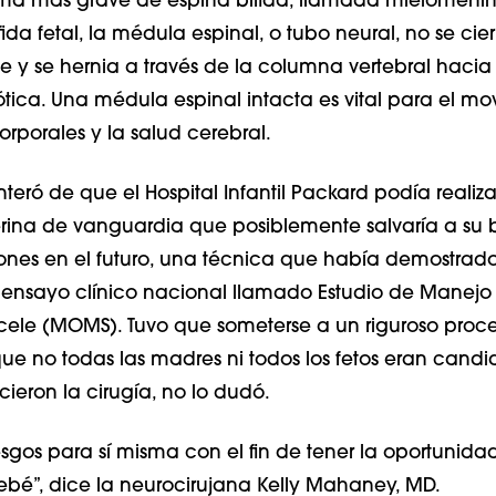
rma más grave de espina bífida, llamada mielomeni
fida fetal, la médula espinal, o tubo neural, no se cier
y se hernia a través de la columna vertebral hacia 
ica. Una médula espinal intacta es vital para el mo
orporales y la salud cerebral.
teró de que el Hospital Infantil Packard podía realiz
terina de vanguardia que posiblemente salvaría a su
iones en el futuro, una técnica que había demostrado
 ensayo clínico nacional llamado Estudio de Manejo
ele (MOMS). Tuvo que someterse a un riguroso proc
ue no todas las madres ni todos los fetos eran candi
ieron la cirugía, no lo dudó.
esgos para sí misma con el fin de tener la oportunida
bebé”, dice la neurocirujana Kelly Mahaney, MD.