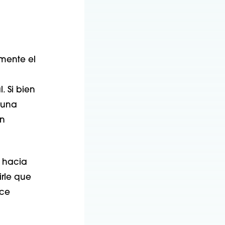
mente el
. Si bien
 una
an
n hacia
irle que
ice