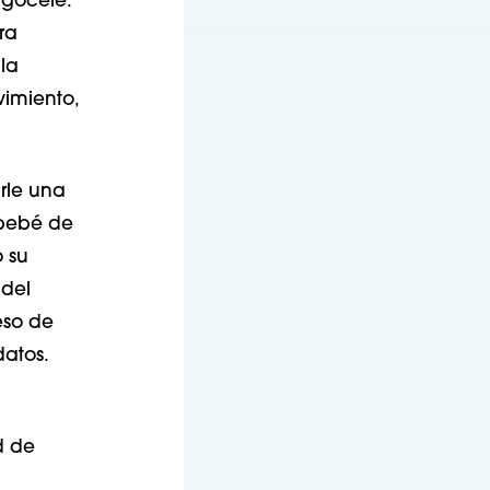
ngocele.
ra
la
vimiento,
arle una
 bebé de
 su
 del
eso de
datos.
d de