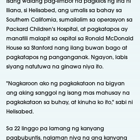
Isang walang pag-iimbot na pagkilos ng ina ni
Iliana, si Helisabed, ang umalis sa bahay sa
Southern California, sumailalim sa operasyon sa
Packard Children's Hospital, at pagkatapos ay
manatili malapit sa ospital sa Ronald McDonald
House sa Stanford nang ilang buwan bago at
pagkatapos ng panganganak. Ngayon, labis
siyang natutuwa na ginawa niya ito.
"Nagkaroon ako ng pagkakataon na bigyan
ang aking sanggol ng isang mas mahusay na
pagkakataon sa buhay, at kinuha ko ito," sabi ni
Helisabed.
Sa 22 linggo pa lamang ng kanyang
pagbubuntis, nalaman niya na ang kanyang