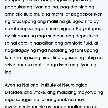
hangang resulta. Nangangailangan ito ng
pagbukas ng tiyan ng ina, pag-draining ng
amniotic fluid mula sa matris, at pagpoposisyon
ng fetus upang ang maliit na gulugod nito ay
nakaharap sa mga neurosurgeon. Pagkatapos
ay isinasara ng mga surgeon ang depekto sa
spinal cord, pinapalitan ang amniotic fluid, at
naglalagay ng mga natatanging tahi upang
lumikha ng isang hindi tinatagusan ng tubig na
selyo para sa matris bago isara ang tiyan ng
ina.
Ayon sa National Institute of Neurological
Disorders and Stroke, ang malaking mayorya ng
mga sanggol na ipinanganak na may
myelomeningocele ay nangangailangan ng