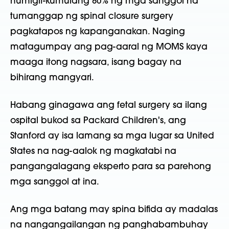
humigit-kumulang 80% ng mga sanggol na
tumanggap ng spinal closure surgery
pagkatapos ng kapanganakan. Naging
matagumpay ang pag-aaral ng MOMS kaya
maaga itong nagsara, isang bagay na
bihirang mangyari.
Habang ginagawa ang fetal surgery sa ilang
ospital bukod sa Packard Children's, ang
Stanford ay isa lamang sa mga lugar sa United
States na nag-aalok ng magkatabi na
pangangalagang eksperto para sa parehong
mga sanggol at ina.
Ang mga batang may spina bifida ay madalas
na nangangailangan ng panghabambuhay