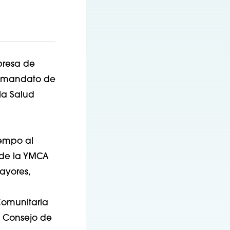
presa de
un mandato de
la Salud
iempo al
a de la YMCA
ayores,
Comunitaria
el Consejo de