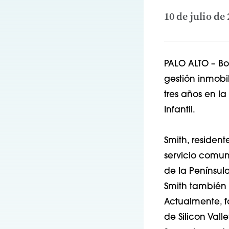
10 de julio de
PALO ALTO – Bo
gestión inmobi
tres años en la
Infantil.
Smith, residen
servicio comuni
de la Penínsul
Smith también 
Actualmente, f
de Silicon Vall