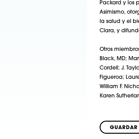
Packard y los 
Asimismo, oto
la salud y el 
Clara, y difund
Otros miembros 
Black, MD; Mart
Cordell; J. Tay
Figueroa; Laure
William F. Nich
Karen Sutherla
GUARDAR