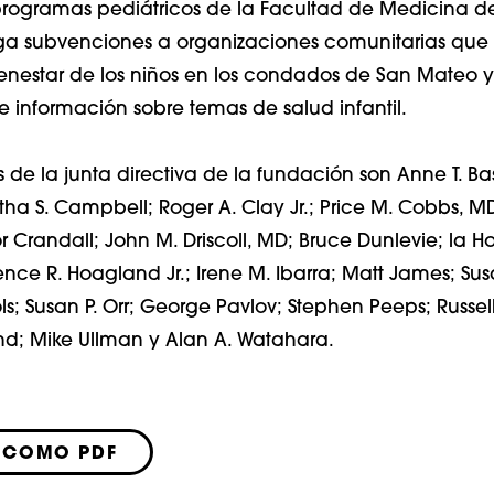
programas pediátricos de la Facultad de Medicina de
rga subvenciones a organizaciones comunitarias qu
bienestar de los niños en los condados de San Mateo 
e información sobre temas de salud infantil.
de la junta directiva de la fundación son Anne T. Bas
ha S. Campbell; Roger A. Clay Jr.; Price M. Cobbs, MD
lor Crandall; John M. Driscoll, MD; Bruce Dunlevie; la H
nce R. Hoagland Jr.; Irene M. Ibarra; Matt James; Su
ols; Susan P. Orr; George Pavlov; Stephen Peeps; Russe
nd; Mike Ullman y Alan A. Watahara.
 COMO PDF