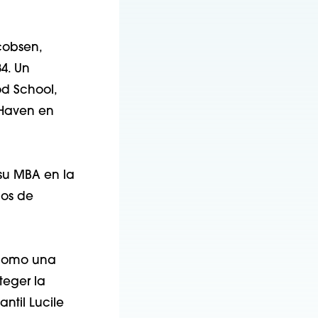
acobsen,
4. Un
d School,
 Haven en
su MBA en la
los de
6 como una
teger la
ntil Lucile