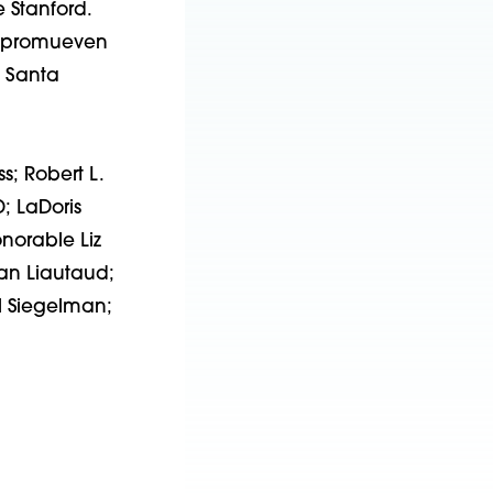
 Stanford.
e promueven
y Santa
s; Robert L.
; LaDoris
onorable Liz
san Liautaud;
ll Siegelman;