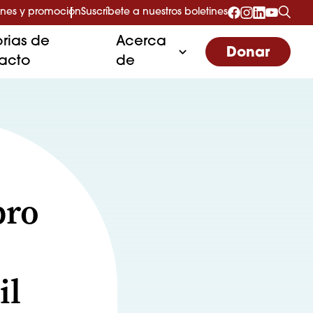
nes y promoción
Suscríbete a nuestros boletines
orias de
Acerca
Donar
acto
de
bro
il