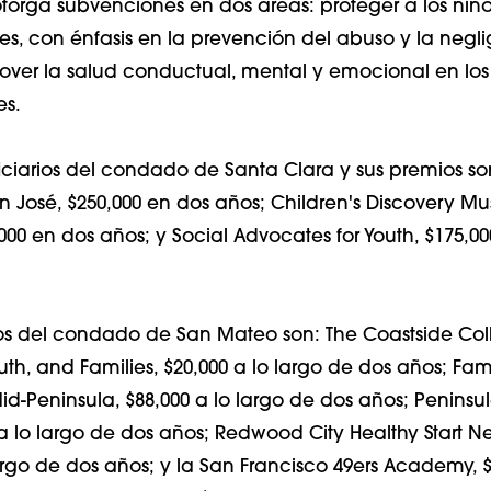
torga subvenciones en dos áreas: proteger a los niños
nes, con énfasis en la prevención del abuso y la negl
omover la salud conductual, mental y emocional en los
es.
ficiarios del condado de Santa Clara y sus premios so
an José, $250,000 en dos años; Children's Discovery 
000 en dos años; y Social Advocates for Youth, $175,0
ios del condado de San Mateo son: The Coastside Col
outh, and Families, $20,000 a lo largo de dos años; Fam
id-Peninsula, $88,000 a lo largo de dos años; Peninsu
a lo largo de dos años; Redwood City Healthy Start Ne
argo de dos años; y la San Francisco 49ers Academy, $