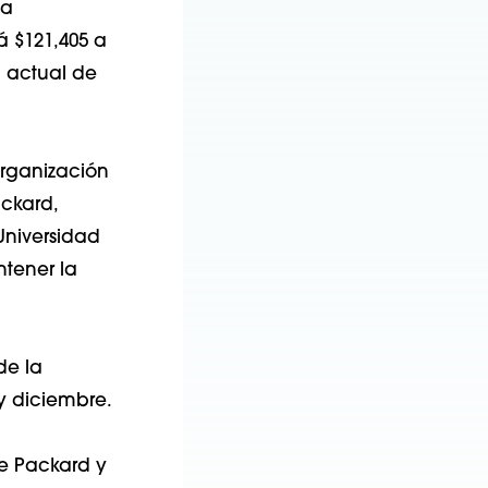
la
 $121,405 a
a actual de
organización
ackard,
Universidad
ntener la
de la
y diciembre.
le Packard y