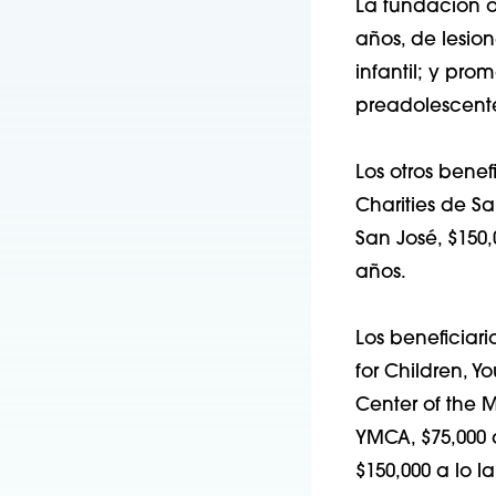
La fundación o
años, de lesio
infantil; y pr
preadolescent
Los otros bene
Charities de S
San José, $150,
años.
Los beneficiar
for Children, Y
Center of the M
YMCA, $75,000 
$150,000 a lo l