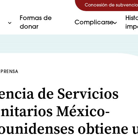
Concesión de subvencio
Formas de
Hist
Complicarse
donar
imp
 PRENSA
encia de Servicios
itarios México-
ounidenses obtiene 