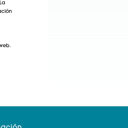
 La
ación
 web.
mación