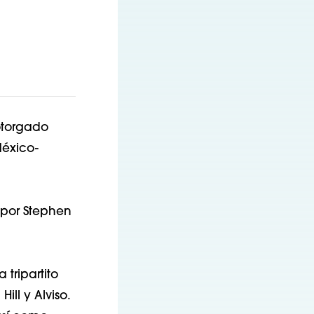
otorgado
México-
 por Stephen
tripartito
ill y Alviso.