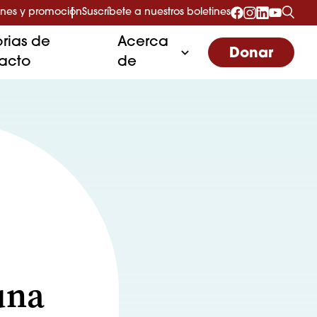
nes y promoción
Suscríbete a nuestros boletines
orias de
Acerca
Donar
acto
de
una