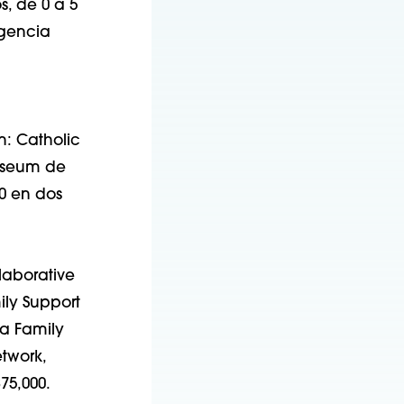
, de 0 a 5
igencia
n: Catholic
Museum de
00 en dos
laborative
ily Support
la Family
twork,
75,000.