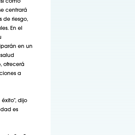
así como
se centrará
 de riesgo,
es. En el
u
iparán en un
 salud
, ofrecerá
ciones a
xito”, dijo
idad es