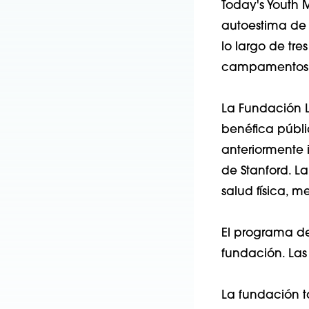
Today's Youth 
autoestima de 
lo largo de tr
campamentos 
La Fundación L
benéfica públic
anteriormente 
de Stanford. L
salud física, m
El programa de
fundación. Las
La fundación t