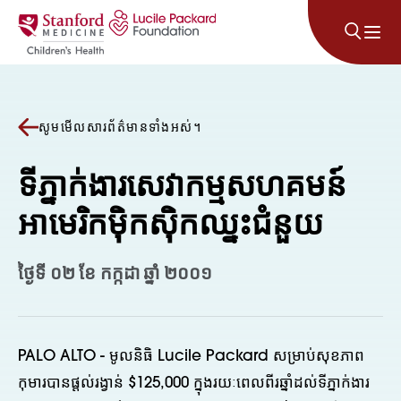
រំលងទៅមាតិកា
សូមមើលសារព័ត៌មានទាំងអស់។
ទីភ្នាក់ងារសេវាកម្មសហគមន៍
អាមេរិកម៉ិកស៊ិកឈ្នះជំនួយ
ថ្ងៃទី ០២ ខែ កក្កដា ឆ្នាំ ២០០១
PALO ALTO - មូលនិធិ Lucile Packard សម្រាប់សុខភាព
កុមារបានផ្តល់រង្វាន់ $125,000 ក្នុងរយៈពេលពីរឆ្នាំដល់ទីភ្នាក់ងារ