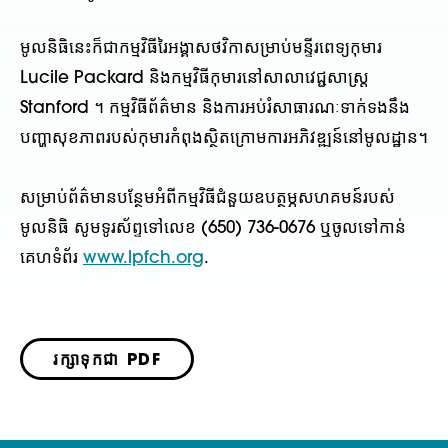
មូលនិធិនេះក៏ជាកម្មវិធីរៃអង្គាសថវិកាសម្រាប់មន្ទីរពេទ្យកុមារ
Lucile Packard និងកម្មវិធីកុមារនៅសាលាវេជ្ជសាស្ត្រ
Stanford ។ កម្មវិធីព័ត៌មាន និងការអប់រំសាធារណៈទាក់ទងនឹង
បញ្ហាសុខភាពរបស់កុមារកំពុងស្ថិតក្រោមការអភិវឌ្ឍន៍នៅមូលដ្ឋាន។
សម្រាប់ព័ត៌មានបន្ថែមអំពីកម្មវិធីជំនួយឧបត្ថម្ភសហគមន៍របស់
មូលនិធិ សូមទូរស័ព្ទទៅលេខ (650) 736-0676 ឬចូលទៅកាន់
គេហទំព័រ
www.lpfch.org
.
រក្សាទុកជា PDF