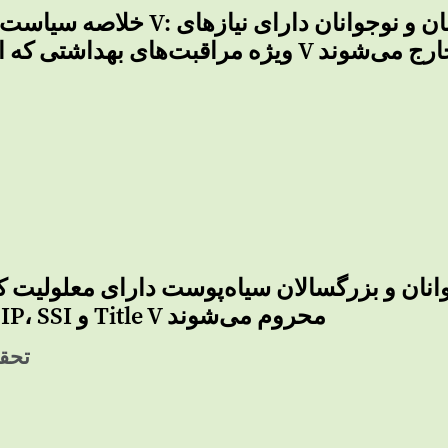
خلاصه سیاست در مورد عنوان V: توصیه‌هایی بر
 مراقبت‌های بهداشتی که از شمول عنوان V خارج می‌شوند
انان و بزرگسالان سیاه‌پوست دارای معلولیت که 
Medicaid، CHIP، SSI و Title V محروم می‌شوند
تحقی