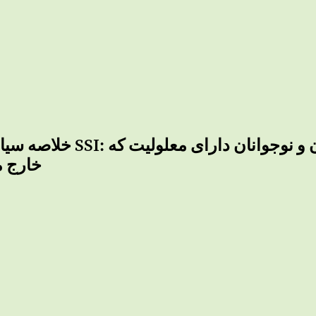
خلاصه سیاست‌ها در مورد SSI: توصیه‌ه
از SSI خا