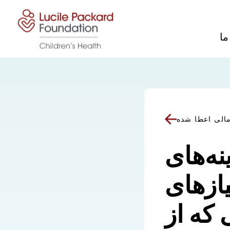
پرش به محتوا
ما
الی اعطا شده
نه‌های
یازهای
 که از