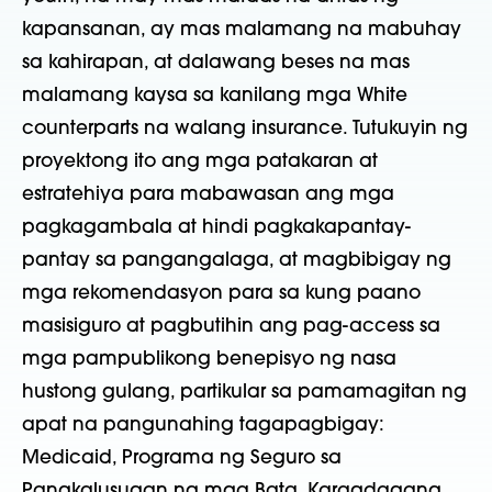
kapansanan, ay mas malamang na mabuhay
sa kahirapan, at dalawang beses na mas
malamang kaysa sa kanilang mga White
counterparts na walang insurance. Tutukuyin ng
proyektong ito ang mga patakaran at
estratehiya para mabawasan ang mga
pagkagambala at hindi pagkakapantay-
pantay sa pangangalaga, at magbibigay ng
mga rekomendasyon para sa kung paano
masisiguro at pagbutihin ang pag-access sa
mga pampublikong benepisyo ng nasa
hustong gulang, partikular sa pamamagitan ng
apat na pangunahing tagapagbigay:
Medicaid, Programa ng Seguro sa
Pangkalusugan ng mga Bata, Karagdagang