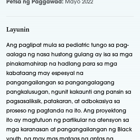
Petsa ng Paggawad:
Mayo 2022
Layunin
Ang paglipat mula sa pediatric tungo sa pag-
aalaga ng nasa hustong gulang ay isa sa mga
pinakamahirap na hadlang para sa mga
kabataang may espesyal na
pangangailangan sa pangangalagang
pangkalusugan, ngunit kakaunti ang pansin sa
pagsasaliksik, patakaran, at adbokasiya sa
proseso ng pagtanda na ito. Ang proyektong
ito ay magtutuon ng partikular na atensyon sa
mga karanasan at pangangailangan ng Black
youth, na may mas mataas na antas ng