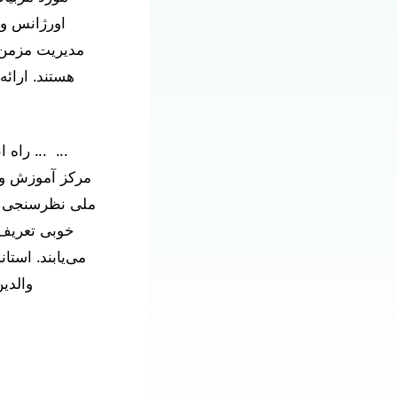
اورژانس و 
مدیریت
مزمن
هستند.
ارائه
‎‏ ...
چ از
‎‏ ...
راه ان
مرکز آموزش وا
ملی
نظرسنجی 
خوبی تعریف ش
می‌یابند.
استان
والدی