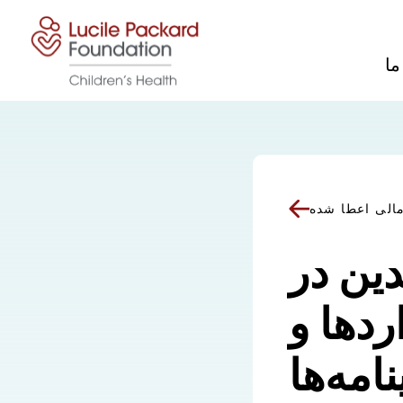
پرش به محتوا
ما
الی اعطا شده
ین در
ردها و
امه‌ها