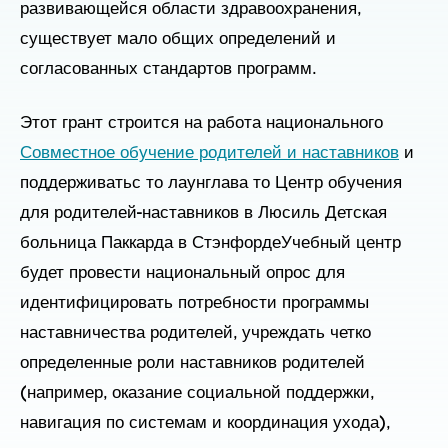
развивающейся области здравоохранения,
существует мало общих определений и
согласованных стандартов программ.
Этот грант
строится на
работа национального
Совместное обучение родителей и наставников
и
поддерживать
с
то
лаун
глава
то
Центр обучения
для родителей-наставников
в
Люсиль
Детская
больница Паккарда в Стэнфорде
Учебный центр
будет
провести
национальный
опрос для
идентифицировать
потребности программы
наставничества родителей,
учреждать
четко
определенные роли наставников родителей
(например, оказание социальной поддержки,
навигация по системам и координация ухода),