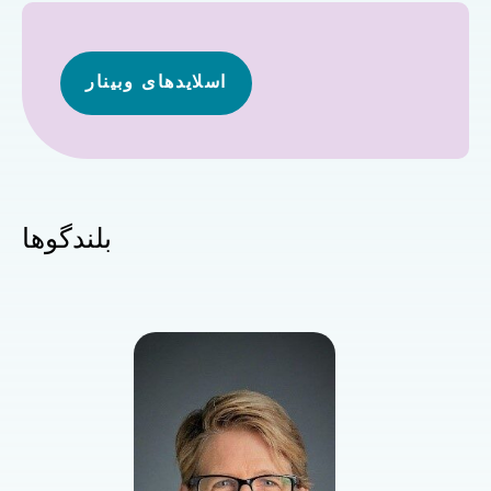
اسلایدهای وبینار
بلندگوها