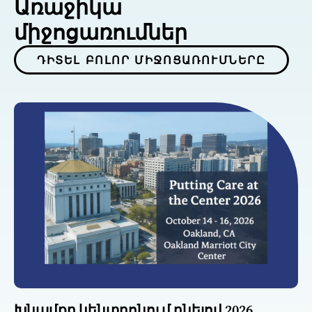
Առաջիկա
միջոցառումներ
ԴԻՏԵԼ ԲՈԼՈՐ ՄԻՋՈՑԱՌՈՒՄՆԵՐԸ
Խնամքը կենտրոնում դնելով 2026