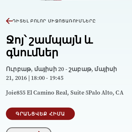
ԴԻՏԵԼ ԲՈԼՈՐ ՄԻՋՈՑԱՌՈՒՄՆԵՐԸ
Ջոյ՝ շամպայն և
գնումներ
Ուրբաթ, մայիսի 20 - շաբաթ, մայիսի
21, 2016 | 18:00 - 19:45
Joie855 El Camino Real, Suite 5Palo Alto, CA
ԳՐԱՆՑՎԵՔ ՀԻՄԱ