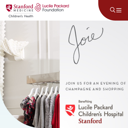
រំលងទៅមាតិកា