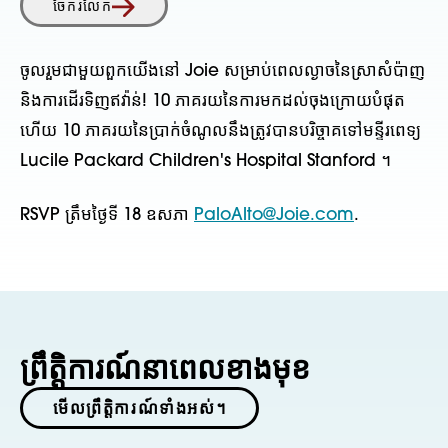
ចែករំលែក
ចូលរួមជាមួយពួកយើងនៅ Joie សម្រាប់ពេលល្ងាចនៃស្រាសំប៉ាញ
និងការដើរទិញឥវ៉ាន់! 10 ភាគរយនៃការមកដល់ចុងក្រោយបំផុត
ហើយ 10 ភាគរយនៃប្រាក់ចំណូលនឹងត្រូវបានបរិច្ចាគទៅមន្ទីរពេទ្យ
Lucile Packard Children's Hospital Stanford ។
RSVP ត្រឹមថ្ងៃទី 18 ឧសភា
PaloAlto@Joie.com
.
ព្រឹត្តិការណ៍នាពេលខាងមុខ
មើលព្រឹត្តិការណ៍ទាំងអស់។