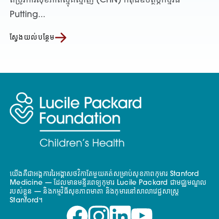
តម្រូវការសុខភាពស្មុគស្មាញ (CHN) កំពុងឧបត្ថម្ភកម្មវិធី
Putting...
ស្វែងយល់បន្ថែម
យើងគឺជាអង្គការរៃអង្គាសថវិកាតែមួយគត់សម្រាប់សុខភាពកុមារ Stanford
Medicine — ដែលមានមន្ទីរពេទ្យកុមារ Lucile Packard ជាមជ្ឈមណ្ឌល
របស់ខ្លួន — និងកម្មវិធីសុខភាពមាតា និងកុមារនៅសាលាវេជ្ជសាស្ត្រ
Stanford។