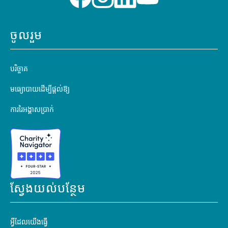
ចូលរួម
បរិច្ចាគ
មធ្យោបាយដើម្បីផ្តល់ឱ្យ
ការរៃអង្គាសប្រាក់
ស្វែងយល់បន្ថែម
អ្វីដែលយើងធ្វើ