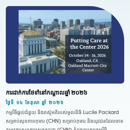
ការដាក់ការថែទាំនៅកណ្តាលឆ្នាំ ២០២៦
ថ្ងៃទី ១៤ ខែតុលា ឆ្នាំ ២០២៦
កម្មវិធីផ្តល់ជំនួយ និងតស៊ូមតិរបស់មូលនិធិ Lucile Packard
សម្រាប់សុខភាពកុមារ (CHN) សម្រាប់កុមារ និងយុវជនដែលមាន