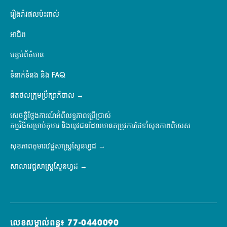
រឿងរ៉ាវផលប៉ះពាល់
អាជីព
បន្ទប់ព័ត៌មាន
ទំនាក់ទំនង និង FAQ
ផតថលក្រុមប្រឹក្សាភិបាល
សេចក្តីថ្លែងការណ៍អំពីលទ្ធភាពប្រើប្រាស់
កម្មវិធីសម្រាប់កុមារ និងយុវជនដែលមានតម្រូវការថែទាំសុខភាពពិសេស
សុខភាពកុមារវេជ្ជសាស្ត្រស្ទែនហ្វដ
សាលាវេជ្ជសាស្ត្រស្ទែនហ្វដ
លេខសម្គាល់ពន្ធ៖ 77-0440090