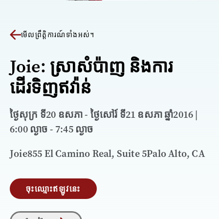
មើលព្រឹត្តិការណ៍ទាំងអស់។
Joie: ស្រាសំប៉ាញ និងការ
ដើរទិញឥវ៉ាន់
ថ្ងៃសុក្រ ទី20 ឧសភា - ថ្ងៃសៅរ៍ ទី21 ឧសភា ឆ្នាំ2016 |
6:00 ល្ងាច - 7:45 ល្ងាច
Joie855 El Camino Real, Suite 5Palo Alto, CA
ចុះឈ្មោះឥឡូវនេះ