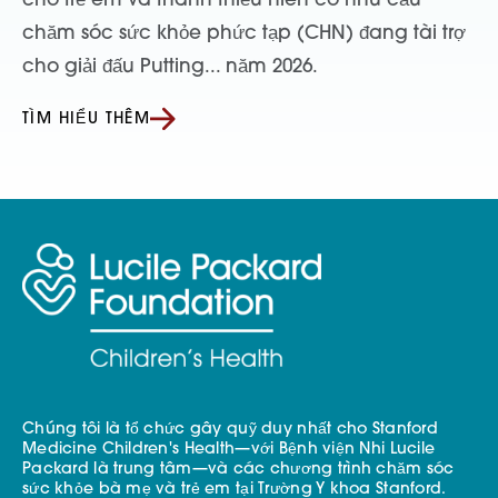
cho trẻ em và thanh thiếu niên có nhu cầu
chăm sóc sức khỏe phức tạp (CHN) đang tài trợ
cho giải đấu Putting... năm 2026.
TÌM HIỂU THÊM
Chúng tôi là tổ chức gây quỹ duy nhất cho Stanford
Medicine Children's Health—với Bệnh viện Nhi Lucile
Packard là trung tâm—và các chương trình chăm sóc
sức khỏe bà mẹ và trẻ em tại Trường Y khoa Stanford.