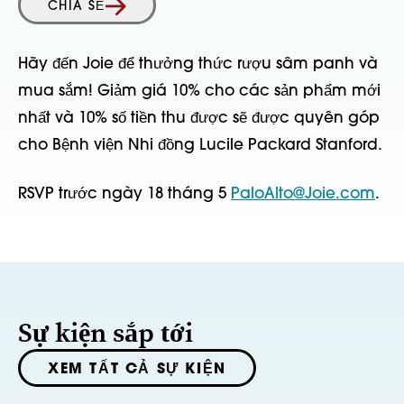
CHIA SẺ
Hãy đến Joie để thưởng thức rượu sâm panh và
mua sắm! Giảm giá 10% cho các sản phẩm mới
nhất và 10% số tiền thu được sẽ được quyên góp
cho Bệnh viện Nhi đồng Lucile Packard Stanford.
RSVP trước ngày 18 tháng 5
PaloAlto@Joie.com
.
Sự kiện sắp tới
XEM TẤT CẢ SỰ KIỆN