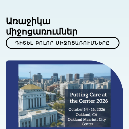
Առաջիկա
միջոցառումներ
ԴԻՏԵԼ ԲՈԼՈՐ ՄԻՋՈՑԱՌՈՒՄՆԵՐԸ