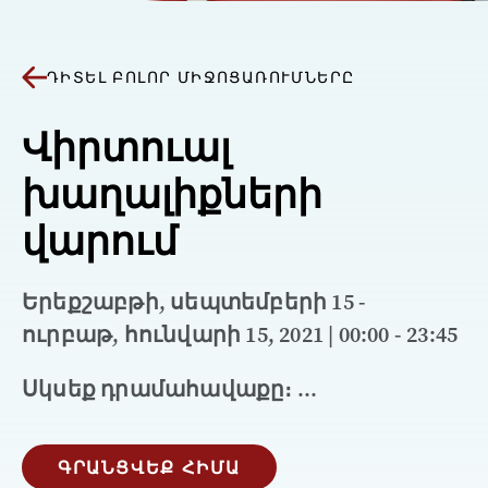
ԴԻՏԵԼ ԲՈԼՈՐ ՄԻՋՈՑԱՌՈՒՄՆԵՐԸ
Վիրտուալ
խաղալիքների
վարում
Երեքշաբթի, սեպտեմբերի 15 -
ուրբաթ, հունվարի 15, 2021 | 00:00 - 23:45
Սկսեք դրամահավաքը։ ...
ԳՐԱՆՑՎԵՔ ՀԻՄԱ