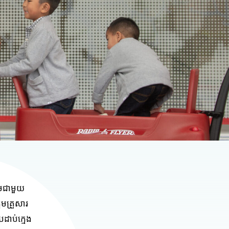
ួមជាមួយ
មគ្រួសារ
ដាប់ក្មេង