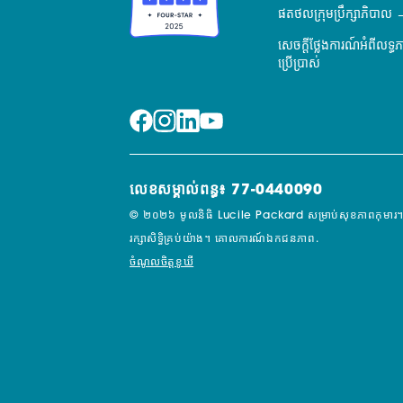
ផតថលក្រុមប្រឹក្សាភិបាល
សេចក្តីថ្លែងការណ៍អំពីលទ្ធ
ប្រើប្រាស់
លេខសម្គាល់ពន្ធ៖ 77-0440090
© ២០២៦ មូលនិធិ Lucile Packard សម្រាប់សុខភាពកុមារ។
រក្សាសិទ្ធិគ្រប់យ៉ាង។
គោលការណ៍ឯកជនភាព.
ចំណូលចិត្តខូឃី