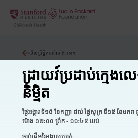
រំលងទៅមាតិកា
មើលព្រឹត្តិការណ៍ទាំងអស់។
ដ្រាយវ៍ប្រដាប់ក្មេងល
និម្មិត
ថ្ងៃអង្គារ ទី១៥ ខែកញ្ញា ដល់ ថ្ងៃសុក្រ ទី១៥ ខែមករា 
ម៉ោង ១២:០០ ព្រឹក - ១១:៤៥ យប់
ចាប់ផ្តើមរៃអង្គាសប្រាក់