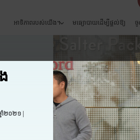
អាទិភាពរបស់យើង។
មធ្យោបាយដើម្បីផ្តល់ឱ្យ
ច
េង
ឆ្នាំ២០២១ |