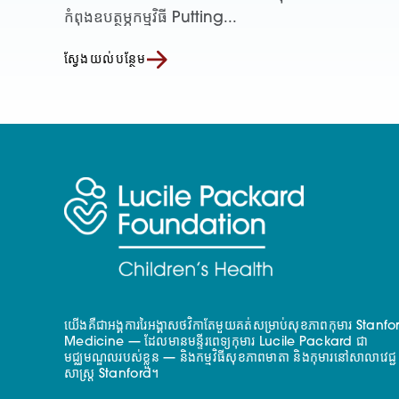
កំពុងឧបត្ថម្ភកម្មវិធី Putting...
ស្វែងយល់បន្ថែម
យើងគឺជាអង្គការរៃអង្គាសថវិកាតែមួយគត់សម្រាប់សុខភាពកុមារ Stanfo
Medicine — ដែលមានមន្ទីរពេទ្យកុមារ Lucile Packard ជា
មជ្ឈមណ្ឌលរបស់ខ្លួន — និងកម្មវិធីសុខភាពមាតា និងកុមារនៅសាលាវេជ្ជ
សាស្ត្រ Stanford។