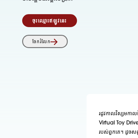
ចុះឈ្មោះឥឡូវនេះ
ចែករំលែក
រដូវកាលវិស្សមកាល
Virtual Toy Drive 
របស់ពួកគេ។ ដូចសព្វ