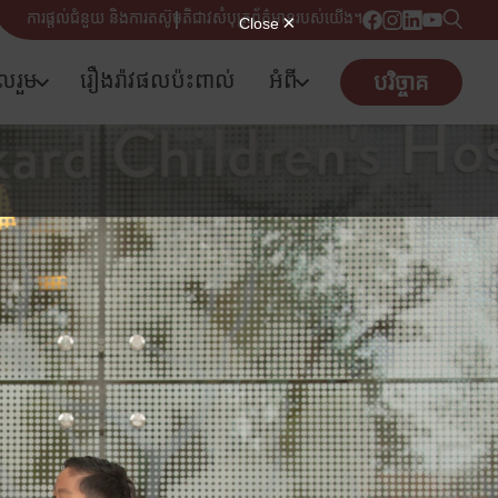
ការផ្តល់ជំនួយ និងការតស៊ូមតិ
ជាវសំបុត្រព័ត៌មានរបស់យើង។
ូលរួម
រឿងរ៉ាវផលប៉ះពាល់
អំពី
បរិច្ចាគ