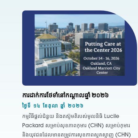
ការដាក់ការថែទាំនៅកណ្តាលឆ្នាំ ២០២៦
ថ្ងៃទី ១៤ ខែតុលា ឆ្នាំ ២០២៦
កម្មវិធីផ្តល់ជំនួយ និងតស៊ូមតិរបស់មូលនិធិ Lucile
Packard សម្រាប់សុខភាពកុមារ (CHN) សម្រាប់កុមារ
និងយុវជនដែលមានតម្រូវការសុខភាពស្មុគស្មាញ (CHN)