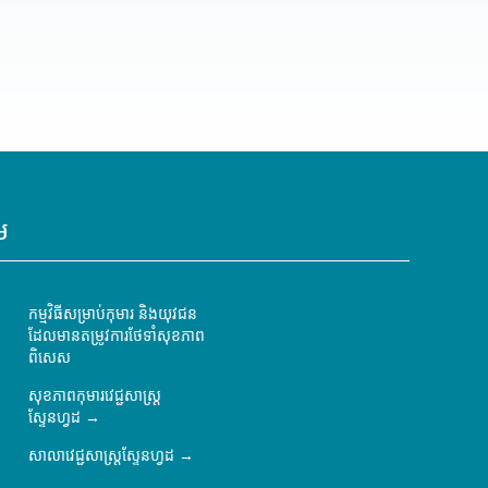
ម
កម្មវិធីសម្រាប់កុមារ និងយុវជន
ដែលមានតម្រូវការថែទាំសុខភាព
ពិសេស
សុខភាពកុមារវេជ្ជសាស្ត្រ
ស្ទែនហ្វដ
សាលាវេជ្ជសាស្ត្រស្ទែនហ្វដ