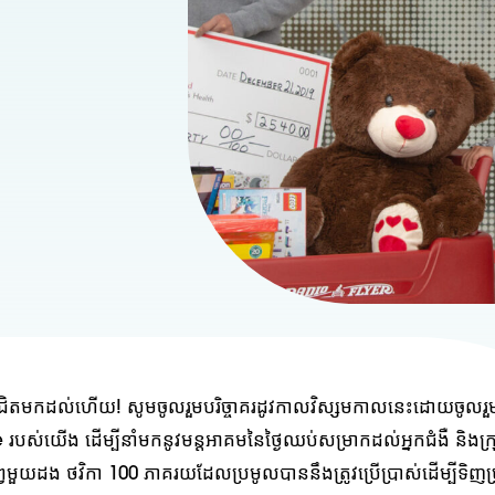
ជិតមកដល់ហើយ! សូមចូលរួមបរិច្ចាគរដូវកាលវិស្សមកាលនេះដោយចូលរ
របស់យើង ដើម្បីនាំមកនូវមន្តអាគមនៃថ្ងៃឈប់សម្រាកដល់អ្នកជំងឺ និងក្រុ
មួយដង ថវិកា 100 ភាគរយដែលប្រមូលបាននឹងត្រូវប្រើប្រាស់ដើម្បីទិញប្រ