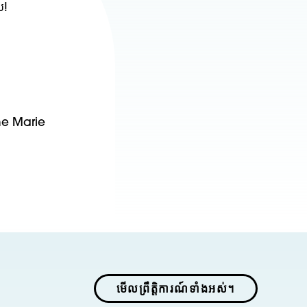
យ!
ne Marie
មើលព្រឹត្តិការណ៍ទាំងអស់។