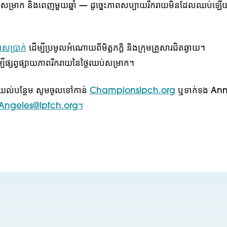
់សម្រាក និងពេញមួយឆ្នាំ — ដូច្នេះភាពសប្បាយរីករាយមិនដែលឈប់ឡើ
គាសប្រាក់
ដើម្បីប្រមូលអំណោយពីមិត្តភក្តិ និងក្រុមគ្រួសារជិតឆ្ងាយ។
ម្បីផ្សព្វផ្សាយភាពរីករាយនៃថ្ងៃឈប់សម្រាក។
ែងយល់បន្ថែម សូមចូលទៅកាន់
Championslpch.org
ឬទាក់ទង An
Angeles@lpfch.org។