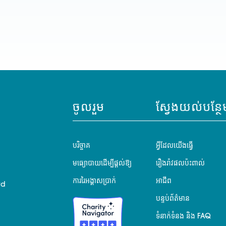
ចូលរួម
ស្វែងយល់បន្ថែ
បរិច្ចាគ
អ្វីដែលយើងធ្វើ
មធ្យោបាយដើម្បីផ្តល់ឱ្យ
រឿងរ៉ាវផលប៉ះពាល់
ការរៃអង្គាសប្រាក់
អាជីព
rd
បន្ទប់ព័ត៌មាន
ទំនាក់ទំនង និង FAQ