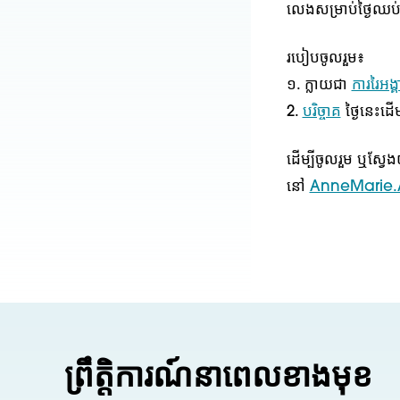
លេងសម្រាប់ថ្ងៃឈប
របៀបចូលរួម៖
១. ក្លាយជា
ការរៃអង្
2.
បរិច្ចាគ
ថ្ងៃនេះដើ
ដើម្បីចូលរួម ឬស្វ
នៅ
AnneMarie.
ព្រឹត្តិការណ៍នាពេលខាងមុខ