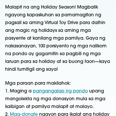
Malapit na ang Holiday Season! Magbalik
ngayong kapaskuhan sa pamamagitan ng
pagsali sa aming Virtual Toy Drive para dalhin
ang magic ng holidays sa aming mga
pasyente at kanilang mga pamilya. Gaya ng
nakasanayan, 100 porsiyento ng mga nalikom
na pondo ay gagamitin sa pagbili ng mga
laruan para sa holiday at sa buong taon—kaya
hindi tumitigil ang saya!
Mga paraan para makilahok:
1. Maging a
pangangalap ng pondo
upang
mangolekta ng mga donasyon mula sa mga
kaibigan at pamilya malapit at malayo.
2.
Mag-donate
ngayon para ikalat ang holiday