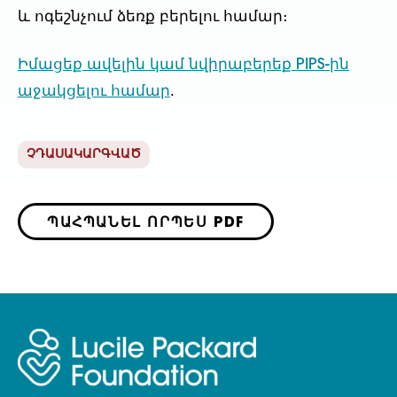
և ոգեշնչում ձեռք բերելու համար։
Իմացեք ավելին կամ նվիրաբերեք PIPS-ին
աջակցելու համար
.
ՉԴԱՍԱԿԱՐԳՎԱԾ
ՊԱՀՊԱՆԵԼ ՈՐՊԵՍ PDF