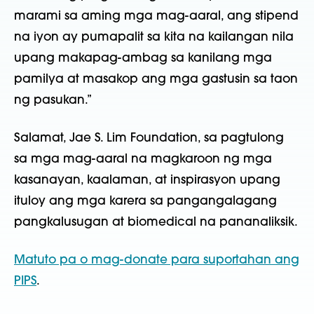
marami sa aming mga mag-aaral, ang stipend
na iyon ay pumapalit sa kita na kailangan nila
upang makapag-ambag sa kanilang mga
pamilya at masakop ang mga gastusin sa taon
ng pasukan.”
Salamat, Jae S. Lim Foundation, sa pagtulong
sa mga mag-aaral na magkaroon ng mga
kasanayan, kaalaman, at inspirasyon upang
ituloy ang mga karera sa pangangalagang
pangkalusugan at biomedical na pananaliksik.
Matuto pa o mag-donate para suportahan ang
PIPS
.