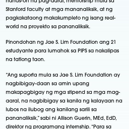
hands-on na pag-aaral, mentorship mula sa
Stanford faculty at mga mananaliksik, at ng
pagkakataong makakumpleto ng isang real-
world na proyekto sa pananaliksik.
Pinondohan ng Jae S. Lim Foundation ang 21
estudyante para lumahok sa PIPS sa nakalipas
na tatlong taon.
“Ang suporta mula sa Jae S. Lim Foundation ay
nagbibigay-daan sa amin upang
makapagbigay ng mga stipend sa mga mag-
aaral, na nagbibigay sa kanila ng kalayaan na
lubos na ilubog ang kanilang sarili sa
pananaliksik,” sabi ni Allison Guerin, MEd, EdD,
direktor ng programang internship. “Para sa