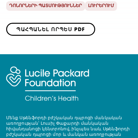
ԴՈՆՈՐՆԵՐԻ ՊԱՏՄՈՒԹՅՈՒՆՆԵՐ
ԼՈՒՐԵՐՈՒՄ
ՊԱՀՊԱՆԵԼ ՈՐՊԵՍ PDF
Մենք Սթենֆորդի բժշկական դպրոցի մանկական
առողջության՝ Լուսիլ Փաքարդի մանկական
հիվանդանոցի կենտրոնով, ինչպես նաև Սթենֆորդի
բժշկական դպրոցի մոր և մանկան առողջության