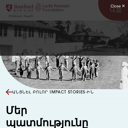
Անցնել բովանդակությանը
ԱՆՑՆԵԼ ԲՈԼՈՐ IMPACT STORIES-ԻՆ
Մեր
պատմությունը