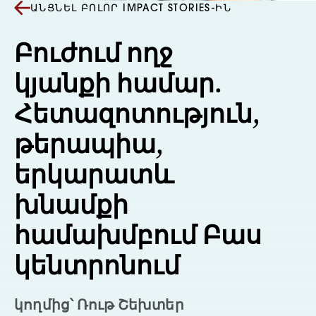
ԱՆՑՆԵԼ ԲՈԼՈՐ IMPACT STORIES-ԻՆ
Բուժում ողջ
կյանքի համար.
Հետազոտություն,
թերապիա,
երկարատև
խնամքի
համախմբում Բաս
կենտրոնում
կողմից՝ Ռութ Շեխտեր