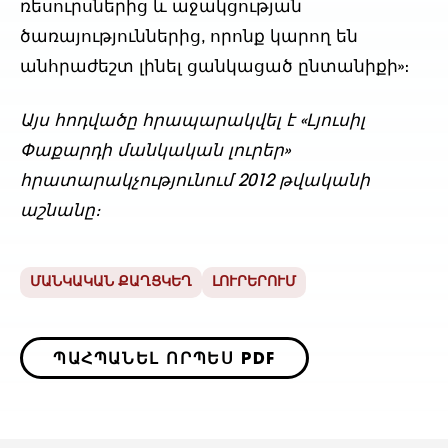
ռեսուրսներից և աջակցության
ծառայություններից, որոնք կարող են
անհրաժեշտ լինել ցանկացած ընտանիքի»։
Այս հոդվածը հրապարակվել է «Լյուսիլ
Փաքարդի մանկական լուրեր»
հրատարակչությունում 2012 թվականի
աշնանը։
ՄԱՆԿԱԿԱՆ ՔԱՂՑԿԵՂ
ԼՈՒՐԵՐՈՒՄ
ՊԱՀՊԱՆԵԼ ՈՐՊԵՍ PDF