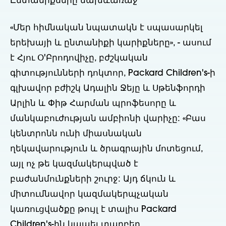
Ընտանիքները նախևառաջ
«Մեր հիմնական նպատակն է սպասարկել
երեխայի և ընտանիքի կարիքները», - ասում
է Հյու Օ'Բրոդովիչը, բժշկական
գիտությունների դոկտոր, Packard Children's-ի
գլխավոր բժիշկ Ադալին Ջեյը և Սթենֆորդի
Արլին և Փիթ Հարման պրոֆեսորը և
մանկաբուժության ամբիոնի վարիչը: «Բաս
կենտրոնն ունի միասնական
ղեկավարություն և ծրագրային մոտեցում,
այլ ոչ թե կազմակերպված է
բաժանմունքների շուրջ: Այդ ճկուն և
միտումնավոր կազմակերպչական
կառուցվածքը թույլ է տալիս Packard
Children's-ին կապել տարբեր