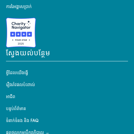
ការរៃអង្គាសប្រាក់
ស្វែងយល់បន្ថែម
អ្វីដែលយើងធ្វើ
រឿងរ៉ាវផលប៉ះពាល់
អាជីព
បន្ទប់ព័ត៌មាន
ទំនាក់ទំនង និង FAQ
ផតថលក្រុមប្រឹក្សាភិបាល