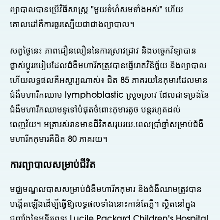
ព្យាបាលបានប្រើវិធីសាស្រ្ត "មួយទំហំសមទាំងអស់" ហើយ
គោលដៅគឺការធូរស្បើយជាជាងព្យាបាល។
សព្វថ្ងៃនេះ ភាពជឿនលឿននៃការស្រាវជ្រាវ និងបច្ចេកវិទ្យាបាន
ផ្លាស់ប្តូររបៀបដែលជំងឺមហារីកត្រូវបានធ្វើរោគវិនិច្ឆ័យ និងព្យាបាល
ហើយលទ្ធផលគឺអស្ចារ្យណាស់៖ ជិត 85 ភាគរយនៃកុមារដែលមាន
ជំងឺមហារីកឈាម lymphoblastic ស្រួចស្រាវ ដែលជាទម្រង់នៃ
ជំងឺមហារីកឈាមទូទៅបំផុតចំពោះកុមារតូច បន្តរហូតដល់
ពេញវ័យ។ អត្រារស់រានមានជីវិតសរុបរយៈពេលប្រាំឆ្នាំសម្រាប់ជំងឺ
មហារីកកុមារគឺជិត 80 ភាគរយ។
ការព្យាបាលសម្រាប់ជីវិត
មជ្ឈមណ្ឌលបាសសម្រាប់ជំងឺមហារីកកុមារ និងជំងឺឈាមត្រូវបាន
បង្កើតឡើងដើម្បីធ្វើឱ្យលទ្ធផលទាំងនោះកាន់តែភ្លឺ។ ស្ថិតនៅក្នុង
ជញ្ជាំងនៃមន្ទីរពេទ្យ Lucile Packard Children's Hospital