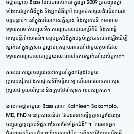
មជ្ឈមណ្ឌល Bass ដែលបានបើកនៅក្នុងឆ្នាំ 2009 រួមបញ្ចូលគ្នា
ទាំងសេវាអ្នកជំងឺក្នុង និងអ្នកជំងឺក្រៅ សម្រាប់ការចូលដំណើរការជា
បន្តបន្ទាប់។ នៅក្នុងបរិយាកាសភ្លឺស្វាង និងស្វាគមន៍ កុមារអាច
ទទួលការចាក់បញ្ចូលទឹក ការព្យាបាលដោយប្រើគីមី និងការធ្វើ
តេស្តមន្ទីរពិសោធន៍។ បន្ទប់អ្នកជំងឺក្នុងបន្ទប់ត្រូវបានរចនាឡើងដើម្បី
ស្នាក់នៅក្នុងគ្រួសារ ដូច្នេះឪពុកម្តាយអាចនៅជាមួយកុមារដែល
ទទួលការព្យាបាលពេញមួយរយៈពេលនៃការស្នាក់នៅរបស់ពួកគេ។
តាមរយៈការរួមបញ្ចូលសេវាកម្មនៅក្នុងកន្លែងតែមួយ
គ្រួសារជៀសវាងការផ្លាស់ទីពីមន្ទីរពេទ្យ ហើយអាចមានភាពសុខ
ស្រួលជាមួយបរិស្ថាន និងក្រុមថែទាំសុខភាពរបស់ពួកគេ។
នាយកមជ្ឈមណ្ឌល Bass លោក Kathleen Sakamoto,
MD, PhD មានប្រសាសន៍ថា "វាជារចនាសម្ព័ន្ធគ្មានថ្នេរដែលរួម
បញ្ចូលគ្នានូវគ្រប់ទិដ្ឋភាពនៃការថែទាំអ្នកជំងឺ" ។ "ការមានអ្នក
ជំនាញមកពីគ្រប់ជំនាញពិសេសនៅជិត បង្កើននូវអ្វីដែលយើងធ្វើ