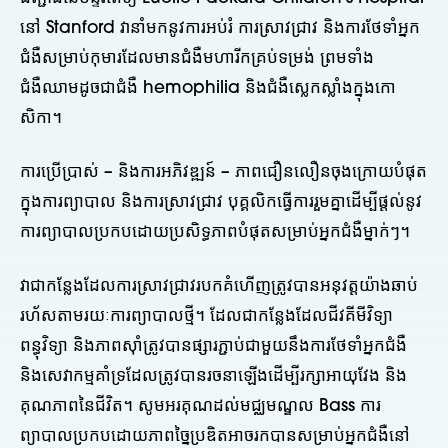
នៅ Stanford វានាំមកនូវការអប់រំ ការស្រាវជ្រាវ និងការថែទាំអ្នក
ជំងឺសម្រាប់កុមារដែលមានជំងឺមហារីកគ្រប់ទម្រង់ ព្រមទាំង
ជំងឺឈាមដូចជាជំងឺ hemophilia និងជំងឺស្លេកស្លាំងក្នុងកោ
សិកា។
ការប្រើប្រាស់ – និងការអភិវឌ្ឍន៍ – ភាពជឿនលឿនចុងក្រោយបំផុត
ក្នុងការព្យាបាល និងការស្រាវជ្រាវ បុគ្គលិកធ្វើការរួមគ្នាដើម្បីផ្តល់នូវ
ការព្យាបាលប្រកបដោយប្រសិទ្ធភាពបំផុតសម្រាប់អ្នកជំងឺម្នាក់ៗ។
វា​ជា​កន្លែង​ដែល​ការ​ស្រាវជ្រាវ​របកគំហើញ​ត្រូវ​បាន​អនុវត្ត​យ៉ាង​ឆាប់​
រហ័ស​តាម​រយៈ​ការ​ព្យាបាល​ថ្មី​។ ដែលជាកន្លែងដែលជីវគីមីវិទ្យា
ពន្ធុវិទ្យា និងភាពស៊ាំត្រូវបានផ្សារភ្ជាប់ជាមួយនឹងការថែទាំអ្នកជំងឺ
និងសេវាកម្មគាំទ្រដែលត្រូវបានរចនាឡើងដើម្បីរក្សាអាយុវែង និង
គុណភាពនៃជីវិត។ សូមអរគុណដល់មជ្ឈមណ្ឌល Bass ការ
ព្យាបាលប្រកបដោយភាពច្នៃប្រឌិតអាចរកបានសម្រាប់អ្នកជំងឺនៅ