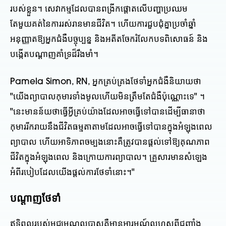
របស់ខ្លួន។ សេវាកម្មដែលបានពង្រីកផ្តោតលើបញ្ហាប្រឈម
តែមួយគត់នៃការរស់រានមានជីវិត។ ហើយការជួបជុំគ្នាប្រចាំឆ្នាំ
អនុញ្ញាតឱ្យអ្នកជំងឺបច្ចុប្បន្ន និងអតីតចែករំលែកបទពិសោធន៍ និង
បង្កើតបណ្តាញគាំទ្រដ៏រឹងមាំ។
Pamela Simon, RN, អ្នកគ្រប់គ្រងថែទាំអ្នកជំងឺនិយាយថា
"យើងព្យាបាលកុមារទាំងមូលហើយមិនត្រឹមតែជំងឺប៉ុណ្ណោះទេ" ។
"នេះមានន័យថាធ្វើអ្វីគ្រប់យ៉ាងដែលអាចធ្វើទៅបានដើម្បីធានាថា
កុមាររីករាយនឹងជីវិតធម្មតាតាមដែលអាចធ្វើទៅបានក្នុងអំឡុងពេល
ព្យាបាល ហើយអាទិភាពចម្បងនោះគឺត្រូវបានផ្តល់ទៅឱ្យគុណភាព
ជីវិតក្នុងអំឡុងពេល និងក្រោយការព្យាបាល។ គ្រួសារមានសំឡេង
អំពីរបៀបដែលយើងផ្តល់ការថែទាំនោះ។"
បណ្តាញថែទាំ
ឥទ្ធិពលរបស់មជ្ឈមណ្ឌលបាសគឺមានអារម្មណ៍ល្អហួសពីជញ្ជាំង