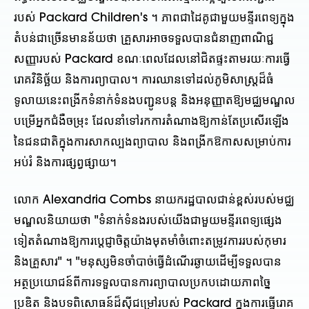
របស់ Packard Children's ។ ភាពជាដៃគូជាមួយមន្ទីរពេទ្យក្នុង
តំបន់ជាច្រើនមានន័យថា គ្រួសារអាចទទួលបានជំនាញពាណិជ្ជ
សញ្ញារបស់ Packard ខណៈពេលដែលនៅជិតផ្ទះតាមរយៈការធ្វើ
រោគវិនិច្ឆ័យ និងការព្យាបាល។ ការឈានទៅដល់ភូមិសាស្ត្រដ៏ធំ
ទូលាយនេះពង្រីកទំនាក់ទំនងបញ្ជូនបន្ត និងអនុញ្ញាតឱ្យមជ្ឈមណ្ឌល
បម្រើអ្នកជំងឺចម្រុះ ដែលនាំទៅរកការតំណាងឱ្យកាន់តែប្រសើរឡើង
នៃជនជាតិក្នុងការសាកល្បងព្យាបាល និងពង្រីកឱកាសសម្រាប់ការ
អប់រំ និងការផ្សព្វផ្សាយ។
លោក Alexandria Combs នាយករដ្ឋបាលជាន់ខ្ពស់របស់មជ្ឈ
មណ្ឌលនិយាយថា "ទំនាក់ទំនងរបស់យើងជាមួយមន្ទីរពេទ្យផ្សេង
ទៀតតំណាងឱ្យការប្តេជ្ញាចិត្តយ៉ាងមុតមាំចំពោះតម្រូវការរបស់កុមារ
និងគ្រួសារ" ។ "មនុស្សមិនចាំបាច់ធ្វើដំណើរឆ្ងាយដើម្បីទទួលបាន
អត្ថប្រយោជន៍ពីការទទួលបានការព្យាបាលប្រកបដោយភាពច្នៃ
ប្រឌិត និងបទពិសោធន៍ដ៏ស៊ីជម្រៅរបស់ Packard ក្នុងការធ្វើរោគ