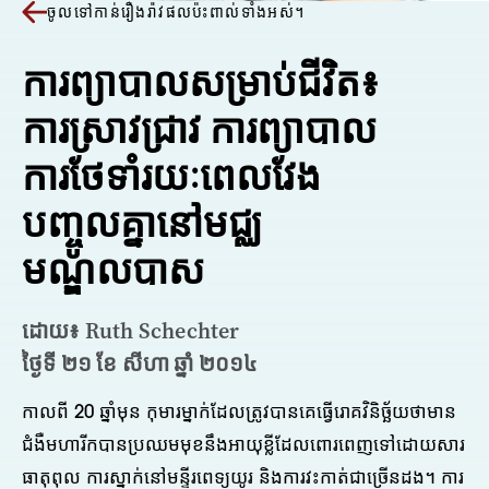
ចូលទៅកាន់រឿងរ៉ាវផលប៉ះពាល់ទាំងអស់។
ការព្យាបាលសម្រាប់ជីវិត៖
ការស្រាវជ្រាវ ការព្យាបាល
ការថែទាំរយៈពេលវែង
បញ្ចូលគ្នានៅមជ្ឈ
មណ្ឌលបាស
ដោយ៖ Ruth Schechter
ថ្ងៃទី ២១ ខែ សីហា ឆ្នាំ ២០១៤
កាលពី 20 ឆ្នាំមុន កុមារម្នាក់ដែលត្រូវបានគេធ្វើរោគវិនិច្ឆ័យថាមាន
ជំងឺមហារីកបានប្រឈមមុខនឹងអាយុខ្លីដែលពោរពេញទៅដោយសារ
ធាតុពុល ការស្នាក់នៅមន្ទីរពេទ្យយូរ និងការវះកាត់ជាច្រើនដង។ ការ