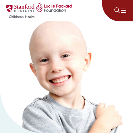
រំលងទៅមាតិកា