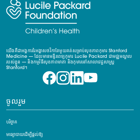
យើងគឺជាអង្គការរៃអង្គាសថវិកាតែមួយគត់សម្រាប់សុខភាពកុមារ Stanford
Medicine — ដែលមានមន្ទីរពេទ្យកុមារ Lucile Packard ជាមជ្ឈមណ្ឌល
របស់ខ្លួន — និងកម្មវិធីសុខភាពមាតា និងកុមារនៅសាលាវេជ្ជសាស្ត្រ
Stanford។
ចូលរួម
បរិច្ចាគ
មធ្យោបាយដើម្បីផ្តល់ឱ្យ