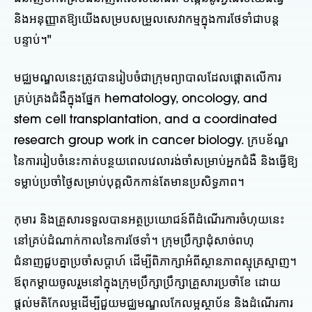
និងអនុញ្ញាតឱ្យយើងសម្របសម្រួលសេវាកម្មក្នុងការថែទាំជាបន្ត
បន្ទាប់។"
មជ្ឈមណ្ឌលនេះត្រូវបានរៀបចំជាក្រុមព្យាបាលដែលផ្តោតលើការ
គ្រប់គ្រងជំងឺក្នុងផ្នែក hematology, oncology, and
stem cell transplantation, and a coordinated
research group work in cancer biology. ក្របខ័ណ្ឌ
នៃការរៀបចំនេះកាត់បន្ថយពេលវេលារង់ចាំសម្រាប់អ្នកជំងឺ និងធ្វើឱ្យ
ទម្លាប់ប្រចាំថ្ងៃសម្រាប់បុគ្គលិកកាន់តែមានប្រសិទ្ធភាព។
កុមារ និងគ្រួសារទទួលបានអត្ថប្រយោជន៍ពីដំណើរការចំហុយនេះ
នៅគ្រប់ដំណាក់កាលនៃការថែទាំ។ ក្រុមប្រឹក្សាដុំសាច់ពហុ
ជំនាញជួបគ្នាប្រចាំសប្តាហ៍ ដើម្បីពិភាក្សាអំពីស្ថានភាពស្មុគ្រស្មាញ។
ឪពុកម្តាយចូលរួមនៅក្នុងក្រុមប្រឹក្សាប្រឹក្សាគ្រួសារប្រចាំខែ ដោយ
ផ្តល់មតិកែលម្អដើម្បីជួយមជ្ឈមណ្ឌលកែលម្អស្ថាប័ន និងដំណើរការ