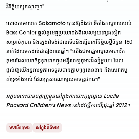
វិនិច្ឆ័យស្មុគស្មាញ។"
យោងតាមលោក Sakamoto បានឱ្យដឹងថា ទីតាំងកណ្តាលរបស់
Bass Center ផ្តល់នូវអត្ថប្រយោជន៍ពិសេសមួយផ្សេងទៀត
សម្រាប់កុមារ និងក្មេងជំទង់ដែលទើបនឹងធ្វើរោគវិនិច្ឆ័យថ្មីចំនួន 160
នាក់ដែលមកដល់ជារៀងរាល់ឆ្នាំ។ "យើងជាមជ្ឈមណ្ឌលមហារីក
កុមារដែលយកចិត្តទុកដាក់ក្នុងមន្ទីរពេទ្យកុមារដ៏ល្បីមួយ។ ដែល
ផ្តល់ឱ្យយើងនូវលទ្ធភាពទទួលបានភ្លាមៗនូវធនធាន និងសេវាកម្ម
គាំទ្រទាំងអស់ ដែលគ្រួសារណាមួយអាចត្រូវការ។"
អត្ថបទនេះបានបង្ហាញខ្លួននៅក្នុងការបោះពុម្ពផ្សាយ Lucile
Packard Children's News នៅរដូវស្លឹកឈើជ្រុះឆ្នាំ 2012។
មហារីកកុមារ
នៅក្នុងព័ត៌មាន