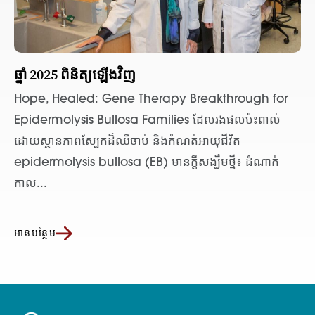
ឆ្នាំ 2025 ពិនិត្យឡើងវិញ
Hope, Healed: Gene Therapy Breakthrough for
Epidermolysis Bullosa Families ដែលរងផលប៉ះពាល់
ដោយស្ថានភាពស្បែកដ៏ឈឺចាប់ និងកំណត់អាយុជីវិត
epidermolysis bullosa (EB) មានក្តីសង្ឃឹមថ្មី៖ ដំណាក់
កាល...
អានបន្ថែម