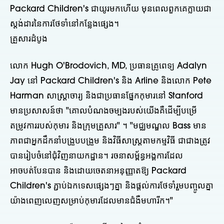
Packard Children's ជាយូរមកហើយ មុនពេលពួកគេក្លាយជា
ស្តង់ដារនៃការថែទាំនៅកន្លែងផ្សេង។
គ្រួសារដំបូង
លោក Hugh O'Brodovich, MD, ប្រធានគ្រូពេទ្យ Adalyn
Jay នៅ Packard Children's និង Arline និងលោក Pete
Harman សាស្ត្រាចារ្យ និងជាប្រធានផ្នែកកុមារនៅ Stanford
មានប្រសាសន៍ថា "គោលបំណងចម្បងរបស់យើងគឺដើម្បីបម្រើ
តម្រូវការរបស់កុមារ និងក្រុមគ្រួសារ" ។ "មជ្ឈមណ្ឌល Bass មាន
ភាពជាអ្នកដឹកនាំបង្រួបបង្រួម និងវិធីសាស្រ្តតាមកម្មវិធី ជាជាងត្រូវ
បានរៀបចំនៅជុំវិញនាយកដ្ឋាន។ រចនាសម្ព័ន្ធអង្គការដែល
អាចបត់បែនបាន និងដោយចេតនាអនុញ្ញាតឱ្យ Packard
Children's ភ្ជាប់ឯកទេសផ្សេងៗគ្នា និងផ្តល់ការថែទាំរួមបញ្ចូលគ្នា
យ៉ាងពេញលេញសម្រាប់កុមារដែលមានជំងឺមហារីក។"