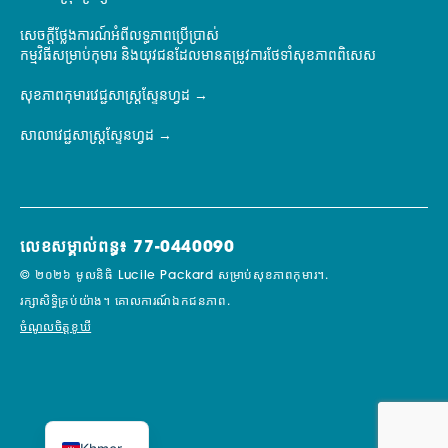
សេចក្តីថ្លែងការណ៍អំពីលទ្ធភាពប្រើប្រាស់
កម្មវិធីសម្រាប់កុមារ និងយុវជនដែលមានតម្រូវការថែទាំសុខភាពពិសេស
សុខភាពកុមារវេជ្ជសាស្ត្រស្ទែនហ្វដ
សាលាវេជ្ជសាស្ត្រស្ទែនហ្វដ
លេខសម្គាល់ពន្ធ៖ 77-0440090
© ២០២៦ មូលនិធិ Lucile Packard សម្រាប់សុខភាពកុមារ។.
រក្សាសិទ្ធិគ្រប់យ៉ាង។
គោលការណ៍ឯកជនភាព.
ចំណូលចិត្តខូឃី