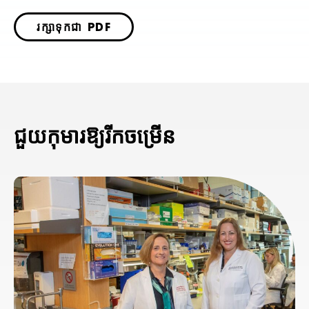
រក្សាទុកជា PDF
ជួយកុមារឱ្យរីកចម្រើន