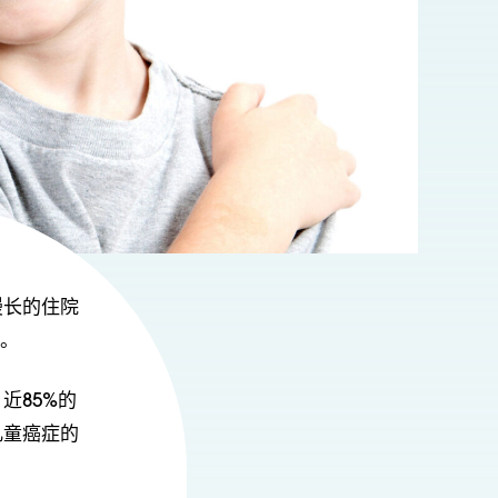
漫长的住院
愈。
近85%的
儿童癌症的