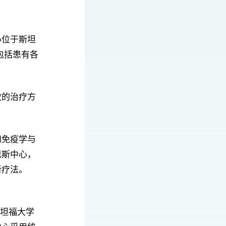
心位于斯坦
包括患有各
效的治疗方
和免疫学与
巴斯中心，
新疗法。
斯坦福大学