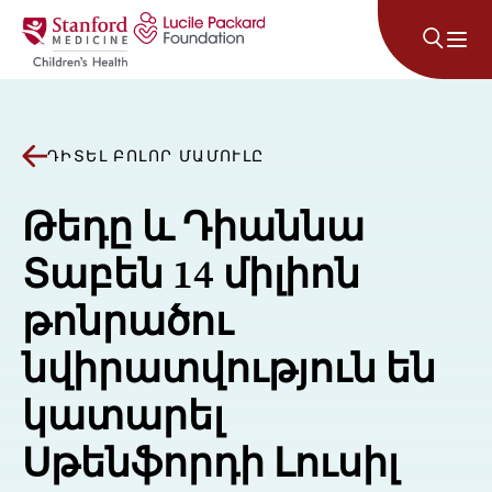
Անցնել բովանդակությանը
ԴԻՏԵԼ ԲՈԼՈՐ ՄԱՄՈՒԼԸ
Թեդը և Դիաննա
Տաբեն 14 միլիոն
թոնրածու
նվիրատվություն են
կատարել
Սթենֆորդի Լուսիլ