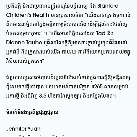
ប្រតិបត្តិ និងជាប្រធានមន្ត្រីពេទ្យនៃមន្ទីរពេទ្យ និង Stanford
Children's Health មានប្រសាសន៍ថា "យើងបានគ្រោងទុករាល់
ព័ត៌មានលម្អិតនៅក្នុងមន្ទីរពេទ្យថ្មីរបស់យើង ដើម្បីផ្តល់ការថែទាំល្អ
បំផុតសម្រាប់កុមារ" ។ "យើងមានកិត្តិយសដែល Tad និង
Dianne Taube ជ្រើសរើសធ្វើឱ្យមានការផ្លាស់ប្តូរក្នុងជីវិតរបស់
អ្នកជំងឺ និងគ្រួសាររបស់យើង តាមរយៈការវិនិយោគប្រកបដោយចក្ខុ
វិស័យរបស់ពួកគេ។"
ជំនួយសប្បុរសធម៌បានដើរតួនាទីយ៉ាងសំខាន់ក្នុងការធ្វើឱ្យមន្ទីរពេទ្យ
ថ្មីនេះអាចធ្វើទៅបាន។ សហគមន៍បានបរិច្ចាគ $265 លានសម្រាប់
អគារថ្មី និងជុំវិញ 3.5 ហិចតានៃសួនច្បារ និងកន្លែងបៃតង។
ទំនាក់ទំនងប្រព័ន្ធផ្សព្វផ្សាយ
Jennifer Yuan