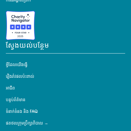
ការរៃអង្គាសប្រាក់
ស្វែងយល់បន្ថែម
អ្វីដែលយើងធ្វើ
រឿងរ៉ាវផលប៉ះពាល់
អាជីព
បន្ទប់ព័ត៌មាន
ទំនាក់ទំនង និង FAQ
ផតថលក្រុមប្រឹក្សាភិបាល