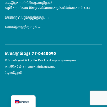
សេចក្តីថ្លែងការណ៍អំពីលទ្ធភាពប្រើប្រាស់
កម្មវិធីសម្រាប់កុមារ និងយុវជនដែលមានតម្រូវការថែទាំសុខភាពពិសេស
សុខភាពកុមារវេជ្ជសាស្ត្រស្ទែនហ្វដ
សាលាវេជ្ជសាស្ត្រស្ទែនហ្វដ
លេខសម្គាល់ពន្ធ៖ 77-0440090
© ២០២៦ មូលនិធិ Lucile Packard សម្រាប់សុខភាពកុមារ។.
រក្សាសិទ្ធិគ្រប់យ៉ាង។
គោលការណ៍ឯកជនភាព.
ចំណូលចិត្តខូឃី
Khmer