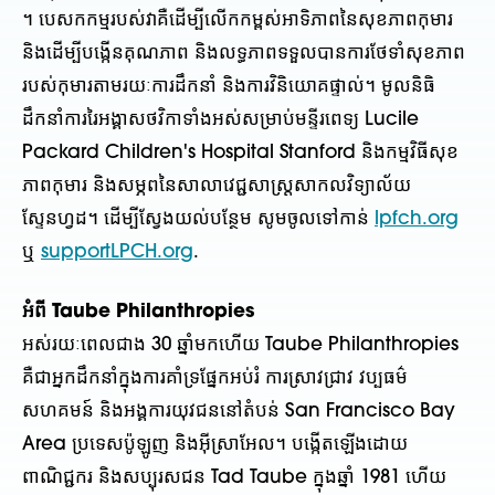
។ បេសកកម្មរបស់វាគឺដើម្បីលើកកម្ពស់អាទិភាពនៃសុខភាពកុមារ
និងដើម្បីបង្កើនគុណភាព និងលទ្ធភាពទទួលបានការថែទាំសុខភាព
របស់កុមារតាមរយៈការដឹកនាំ និងការវិនិយោគផ្ទាល់។ មូលនិធិ
ដឹកនាំការរៃអង្គាសថវិកាទាំងអស់សម្រាប់មន្ទីរពេទ្យ Lucile
Packard Children's Hospital Stanford និងកម្មវិធីសុខ
ភាពកុមារ និងសម្ភពនៃសាលាវេជ្ជសាស្ត្រសាកលវិទ្យាល័យ
ស្ទែនហ្វដ។ ដើម្បីស្វែងយល់បន្ថែម សូមចូលទៅកាន់
lpfch.org
ឬ
supportLPCH.org
.
អំពី Taube Philanthropies
អស់រយៈពេលជាង 30 ឆ្នាំមកហើយ Taube Philanthropies
គឺជាអ្នកដឹកនាំក្នុងការគាំទ្រផ្នែកអប់រំ ការស្រាវជ្រាវ វប្បធម៌
សហគមន៍ និងអង្គការយុវជននៅតំបន់ San Francisco Bay
Area ប្រទេសប៉ូឡូញ និងអ៊ីស្រាអែល។ បង្កើតឡើងដោយ
ពាណិជ្ជករ និងសប្បុរសជន Tad Taube ក្នុងឆ្នាំ 1981 ហើយ