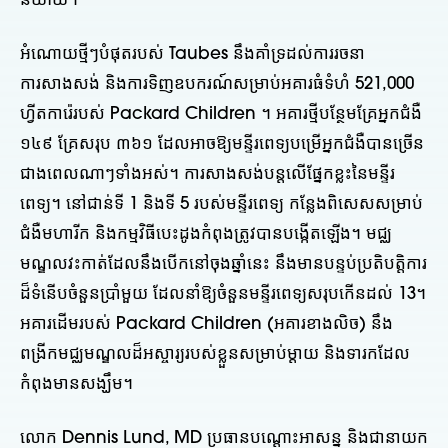
និយាយ។
អំណោយថ្មីៗបំផុតរបស់ Taubes នឹងគាំទ្រដល់ការរចនា
ការសាងសង់ និងការទិញឧបករណ៍សម្រាប់អគារធំទំហំ 521,000
ហ្វីតការ៉េរបស់ Packard Children ។ អគារថ្មីបន្ថែមគ្រែអ្នកជំងឺ
១៤៩ គ្រែសរុប ៣៦១ ដែលអាចឱ្យមន្ទីរពេទ្យបម្រើអ្នកជំងឺបានច្រើន
ជាងពេលណាៗទាំងអស់។ ការសាងសង់បន្តលើផ្នែកខ្លះនៃមន្ទីរ
ពេទ្យ។ នៅជាន់ទី 1 និងទី 5 របស់មន្ទីរពេទ្យ កន្លែងពិសេសសម្រាប់
ជំងឺមហារីក និងកម្មវិធីបេះដូងកំពុងត្រូវបានបង្កើតឡើង។ មជ្ឈ
មណ្ឌលវះកាត់ដែលនឹងបើកនៅចុងឆ្នាំនេះ នឹងមានបន្ទប់ប្រតិបត្តិការ
ដ៏ទំនើបចំនួនប្រាំមួយ ដែលនាំឱ្យចំនួនមន្ទីរពេទ្យសរុបកើនដល់ 13។
អគារដើមរបស់ Packard Children (អគារខាងលិច) នឹង
ពង្រីកមជ្ឈមណ្ឌលដ៏អស្ចារ្យរបស់ខ្លួនសម្រាប់ម្តាយ និងទារកដែល
កំពុងមានសង្ឃឹម។
លោក Dennis Lund, MD ប្រធានបណ្តោះអាសន្ន និងជានាយក