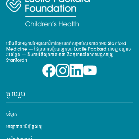
យើងគឺជាអង្គការរៃអង្គាសថវិកាតែមួយគត់សម្រាប់សុខភាពកុមារ Stanford
Medicine — ដែលមានមន្ទីរពេទ្យកុមារ Lucile Packard ជាមជ្ឈមណ្ឌល
របស់ខ្លួន — និងកម្មវិធីសុខភាពមាតា និងកុមារនៅសាលាវេជ្ជសាស្ត្រ
Stanford។
ចូលរួម
បរិច្ចាគ
មធ្យោបាយដើម្បីផ្តល់ឱ្យ