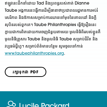
ឥឡូវនេះដឹកនាំដោយ Tad និងប្រពន្ធរបស់គាត់ Dianne
Taube អង្គការនេះធ្វើការដើម្បីធានាថាប្រជាពលរដ្ឋមានការអប់រំ
សេរីភាព និងឱកាសសម្រាប់ការឈានទៅមុខនៃគោលដៅ និងក្តី
សុបិនរបស់ពួកគេ។ Taube Philanthropies ធ្វើឱ្យរឿងនេះ
ក្លាយជាការពិតដោយការចេញជំនួយតាមរយៈមូលនិធិពីររបស់ខ្លួនគឺ
មូលនិធិគ្រួសារ Taube និងមូលនិធិ Taube សម្រាប់ជីវិត និង
វប្បធម៌ជ្វីហ្វ។ សម្រាប់ព័ត៌មានបន្ថែម សូមចូលទៅកាន់
www.taubephilanthropies.org
.
រក្សាទុកជា PDF