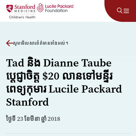
រំលងទៅមាតិកា
សូមមើលសារព័ត៌មានទាំងអស់។
Tad និង Dianne Taube
ប្តេជ្ញាចិត្ត $20 លានទៅមន្ទីរ
ពេទ្យកុមារ Lucile Packard
Stanford
ថ្ងៃទី 23 ខែមីនា ឆ្នាំ 2018