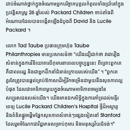
ជាប់ចំណាត់ថ្នាក់ក្នុងចំណោមអ្នកបរិច្ចាគបុគ្គលកំពូលទាំងប្រាំនៅក្នុង
ប្រវត្តិសាស្រ្ត 26 ឆ្នាំរបស់ Packard Children ចាប់តាំងពី
អំណោយដែលបានបង្កើតឡើងដំបូងពី David និង Lucile
Packard ។
លោក Tad Taube ប្រធានក្រុមហ៊ុន Taube
Philanthropies មានប្រសាសន៍ថា “យើងជឿជាក់ថា វាជារឿង
សំខាន់ក្នុងការវិនិយោគលើកុមារនាពេលបច្ចុប្បន្ននេះ ពីព្រោះពួកគេ
គឺជាពលរដ្ឋ និងជាអ្នកដឹកនាំជំនាន់ក្រោយរបស់យើង” ។ "ពួកគេ
គួរតែត្រូវបានផ្តល់គ្រប់ឱកាសដើម្បីរីកចម្រើនជាមួយនឹងសុខភាពល្អ
បំផុត ដែលជាអាទិភាពមួយក្នុងចំណោមអាទិភាពចម្បងនៃ
សប្បុរសជនរបស់យើង។ យើងមានឯកសិទ្ធិក្នុងការគាំទ្រដល់មន្ទីរ
ពេទ្យ Lucile Packard Children's Hospital ថ្មីដ៏អស្ចារ្យ
និងគំនិតផ្តួចផ្តើមផ្នែកសុខភាពសំខាន់ៗផ្សេងទៀតនៅ Stanford
ដែលរួមចំណែកជាវិជ្ជមានសម្រាប់កុមារ និងមនុស្សវ័យជំទង់។"