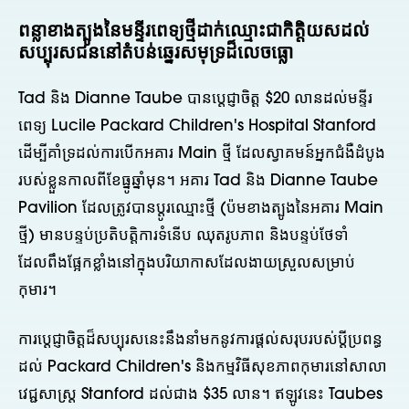
ពន្លាខាងត្បូងនៃមន្ទីរពេទ្យថ្មីដាក់ឈ្មោះជាកិត្តិយសដល់
សប្បុរសជននៅតំបន់ឆ្នេរសមុទ្រដ៏លេចធ្លោ
Tad និង Dianne Taube បានប្តេជ្ញាចិត្ត $20 លានដល់មន្ទីរ
ពេទ្យ Lucile Packard Children's Hospital Stanford
ដើម្បីគាំទ្រដល់ការបើកអគារ Main ថ្មី ដែលស្វាគមន៍អ្នកជំងឺដំបូង
របស់ខ្លួនកាលពីខែធ្នូឆ្នាំមុន។ អគារ Tad និង Dianne Taube
Pavilion ដែលត្រូវបានប្តូរឈ្មោះថ្មី (ប៉មខាងត្បូងនៃអគារ Main
ថ្មី) មានបន្ទប់ប្រតិបត្តិការទំនើប ឈុតរូបភាព និងបន្ទប់ថែទាំ
ដែលពឹងផ្អែកខ្លាំងនៅក្នុងបរិយាកាសដែលងាយស្រួលសម្រាប់
កុមារ។
ការប្តេជ្ញាចិត្តដ៏សប្បុរសនេះនឹងនាំមកនូវការផ្តល់សរុបរបស់ប្តីប្រពន្ធ
ដល់ Packard Children's និងកម្មវិធីសុខភាពកុមារនៅសាលា
វេជ្ជសាស្ត្រ Stanford ដល់ជាង $35 លាន។ ឥឡូវនេះ Taubes