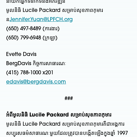
នាយកផ្នែកទំនាក់ទំនងអភិវឌ្ឍន៍
មូលនិធិ Lucile Packard សម្រាប់សុខភាពកុមារ
ន
Jennifer.Yuan@LPFCH.org
(650) 497-8489 (ការងារ)
(650) 799-6948 (ក្រឡា)
Evette Davis
BergDavis កិច្ចការសាធារណៈ
(415) 788-1000 x201
​edavis@bergdavis.com
###
អំពីមូលនិធិ Lucile Packard សម្រាប់សុខភាពកុមារ
មូលនិធិ Lucile Packard សម្រាប់សុខភាពកុមារគឺជាអង្គការ
សប្បុរសធម៌សាធារណៈមួយដែលត្រូវបានបង្កើតឡើងក្នុងឆ្នាំ 1997