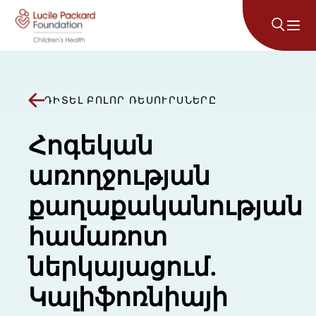
Անցնել բովանդակությանը
ԴԻՏԵԼ ԲՈԼՈՐ ՌԵՍՈՒՐՍՆԵՐԸ
Հոգեկան
առողջության
քաղաքականության
համառոտ
ներկայացում.
Կալիֆոռնիայի