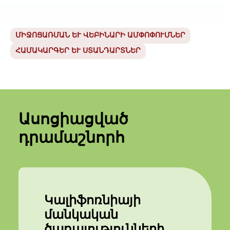
ՄԻՋՈՑԱՌՄԱՆ ԵՒ ՎԵԲԻՆԱՐԻ ԱՄՓՈՓՈՒՄՆԵՐ
ՀԱՄԱԿԱՐԳԵՐ ԵՒ ՍՏԱՆԴԱՐՏՆԵՐ
Ասոցիացված
դրամաշնորհ
Կալիֆոռնիայի
մանկական
ծառայությունների