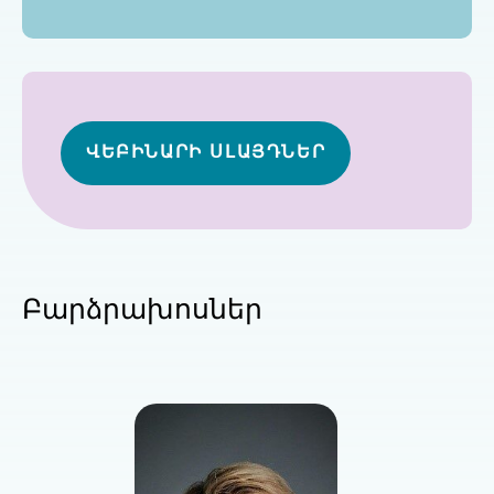
ՎԵԲԻՆԱՐԻ ՍԼԱՅԴՆԵՐ
Բարձրախոսներ