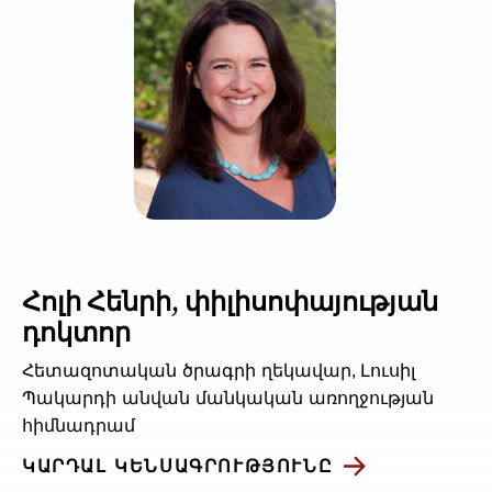
Հոլի Հենրի, փիլիսոփայության
դոկտոր
Հետազոտական ծրագրի ղեկավար, Լուսիլ
Պակարդի անվան մանկական առողջության
հիմնադրամ
ԿԱՐԴԱԼ ԿԵՆՍԱԳՐՈՒԹՅՈՒՆԸ