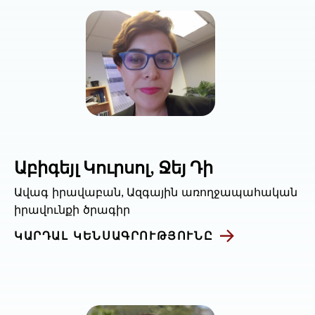
Աբիգեյլ Կուրսոլ, Ջեյ Դի
Ավագ իրավաբան, Ազգային առողջապահական
իրավունքի ծրագիր
ԿԱՐԴԱԼ ԿԵՆՍԱԳՐՈՒԹՅՈՒՆԸ