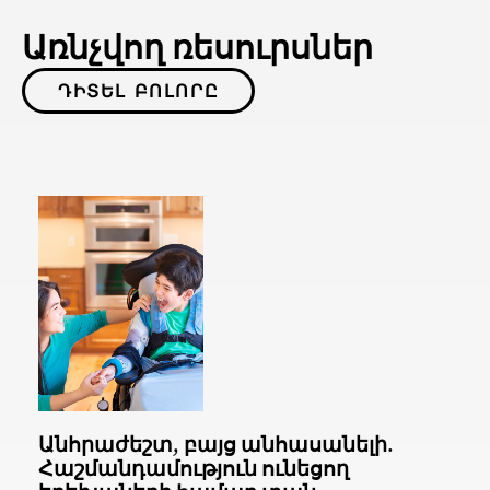
Առնչվող ռեսուրսներ
ԴԻՏԵԼ ԲՈԼՈՐԸ
Անհրաժեշտ, բայց անհասանելի.
Հաշմանդամություն ունեցող