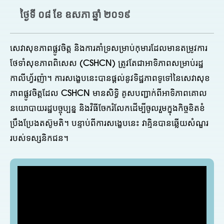
ថ្ងៃទី ០៨ ខែ ឧសភា ឆ្នាំ ២០១៩
សេវាសុខភាពផ្លូវចិត្ត និងការគាំទ្រសម្រាប់កុមារដែលមានតម្រូវការ
ថែទាំសុខភាពពិសេស (CSHCN) ត្រូវតែជាអាទិភាពសម្រាប់រដ្ឋ
កាលីហ្វ័រញ៉ា។ ការសង្ខេបនេះបានផ្តល់នូវទិដ្ឋភាពទូទៅនៃសេវាសុខ
ភាពផ្លូវចិត្តដែល CSHCN មានសិទ្ធិ គូសបញ្ជាក់ពីអាទិភាពគោល
នយោបាយរដ្ឋបច្ចុប្បន្ន និងវិធីចែករំលែកដើម្បីចូលរួមក្នុងកិច្ចខិតខំ
ប្រឹងប្រែងតស៊ូមតិ។ បន្ទាប់​ពី​ការ​សង្ខេប​នេះ វាគ្មិន​បាន​ឆ្លើយ​សំណួរ​
របស់​ទស្សនិកជន។