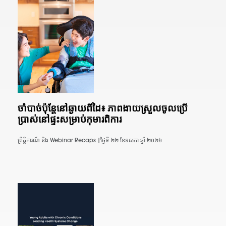
ចាំបាច់ប៉ុន្តែនៅឆ្ងាយពីដៃ៖ ភាពងាយស្រួលចូលប្រើ
ប្រាស់នៅផ្ទះសម្រាប់កុមារពិការ
ព្រឹត្តិការណ៍ និង Webinar Recaps |
ថ្ងៃទី ២២ ខែឧសភា ឆ្នាំ ២០២៦