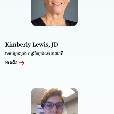
Kimberly Lewis, JD
មេធាវីគ្រប់គ្រង កម្មវិធីច្បាប់សុខភាពជាតិ
អានជីវ