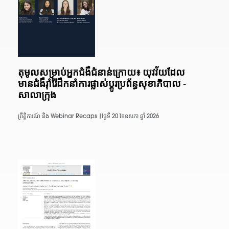
តុមូលសម្រាប់អ្នកជំងឺជំនាន់ក្រោយ៖ យុវវ័យដែល
មានជំងឺរ៉ាំរ៉ៃដឹកនាំការផ្លាស់ប្តូរប្រព័ន្ធសុខាភិបាល -
សាលាក្រុង
ព្រឹត្តិការណ៍ និង Webinar Recaps |
ថ្ងៃទី 20 ខែឧសភា ឆ្នាំ 2026