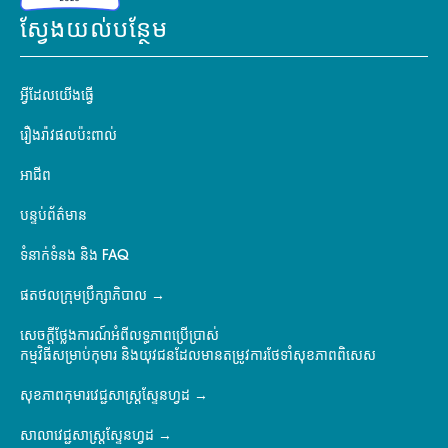
ស្វែងយល់បន្ថែម
អ្វីដែលយើងធ្វើ
រឿងរ៉ាវផលប៉ះពាល់
អាជីព
បន្ទប់ព័ត៌មាន
ទំនាក់ទំនង និង FAQ
ផតថលក្រុមប្រឹក្សាភិបាល
សេចក្តីថ្លែងការណ៍អំពីលទ្ធភាពប្រើប្រាស់
កម្មវិធីសម្រាប់កុមារ និងយុវជនដែលមានតម្រូវការថែទាំសុខភាពពិសេស
សុខភាពកុមារវេជ្ជសាស្ត្រស្ទែនហ្វដ
សាលាវេជ្ជសាស្ត្រស្ទែនហ្វដ