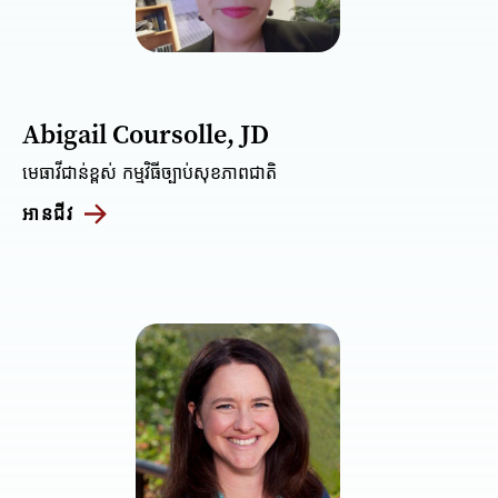
Abigail Coursolle, JD
មេធាវីជាន់ខ្ពស់ កម្មវិធីច្បាប់សុខភាពជាតិ
អានជីវ