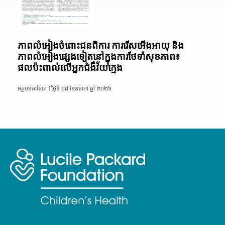
ភាពលំអៀងចំពោះជនពិការ ការរើសអើងអាយុ និង
ភាពលំអៀងផ្សេងទៀតនៅក្នុងការថែទាំសុខភាព៖
ផលប៉ះពាល់លើអ្នកជំងឺវ័យក្មេង
អត្ថបទកាសែត |
ថ្ងៃទី ១៨ ខែឧសភា ឆ្នាំ ២០២៦