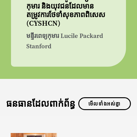
កុមារ និងយុវជនដែលមាន
តម្រូវការថែទាំសុខភាពពិសេស
(CYSHCN)
មន្ទីរពេទ្យកុមារ Lucile Packard
Stanford
ធនធានដែលពាក់ព័ន្ធ
មើលទាំងអស់គ្នា