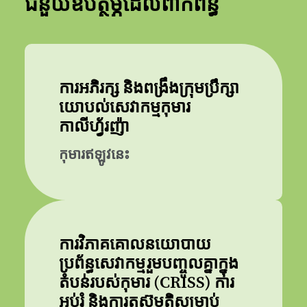
ជំនួយឧបត្ថម្ភដែលពាក់ព័ន្ធ
ការអភិរក្ស និងពង្រឹងក្រុមប្រឹក្សា
យោបល់សេវាកម្មកុមារ
កាលីហ្វ័រញ៉ា
កុមារឥឡូវនេះ
ការវិភាគគោលនយោបាយ
ប្រព័ន្ធសេវាកម្មរួមបញ្ចូលគ្នាក្នុង
តំបន់របស់កុមារ (CRISS) ការ
អប់រំ និងការតស៊ូមតិសម្រាប់