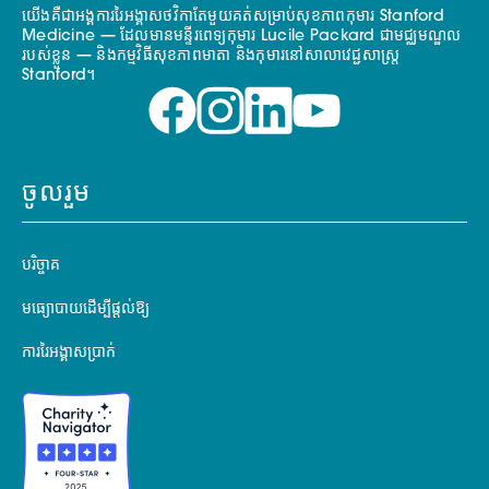
យើងគឺជាអង្គការរៃអង្គាសថវិកាតែមួយគត់សម្រាប់សុខភាពកុមារ Stanford
Medicine — ដែលមានមន្ទីរពេទ្យកុមារ Lucile Packard ជាមជ្ឈមណ្ឌល
របស់ខ្លួន — និងកម្មវិធីសុខភាពមាតា និងកុមារនៅសាលាវេជ្ជសាស្ត្រ
Stanford។
ចូលរួម
បរិច្ចាគ
មធ្យោបាយដើម្បីផ្តល់ឱ្យ
ការរៃអង្គាសប្រាក់