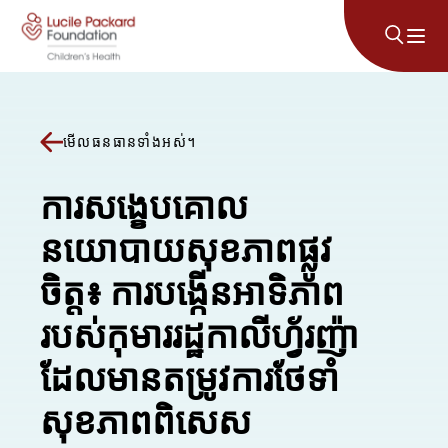
រំលងទៅមាតិកា
មើលធនធានទាំងអស់។
ការសង្ខេបគោល
នយោបាយសុខភាពផ្លូវ
ចិត្ត៖ ការបង្កើនអាទិភាព
របស់កុមាររដ្ឋកាលីហ្វ័រញ៉ា
ដែលមានតម្រូវការថែទាំ
សុខភាពពិសេស