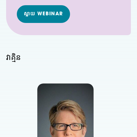
ស្លាយ WEBINAR
វាគ្មិន