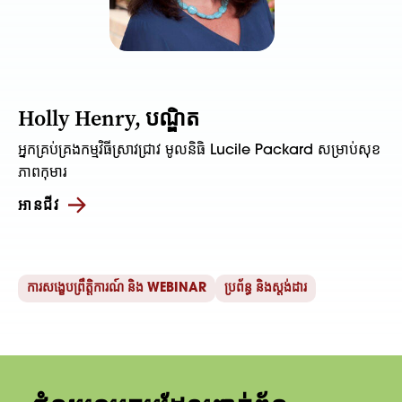
Holly Henry, បណ្ឌិត
អ្នកគ្រប់គ្រងកម្មវិធីស្រាវជ្រាវ មូលនិធិ Lucile Packard សម្រាប់សុខ
ភាពកុមារ
អានជីវ
ការសង្ខេបព្រឹត្តិការណ៍ និង WEBINAR
ប្រព័ន្ធ និងស្តង់ដារ