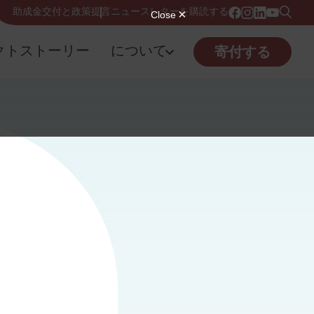
助成金交付と政策提言
ニュースレターを購読する
クトストーリー
について
寄付する