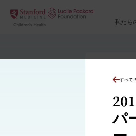
コンテンツにスキップ
私たち
すべて
2
パ
ー