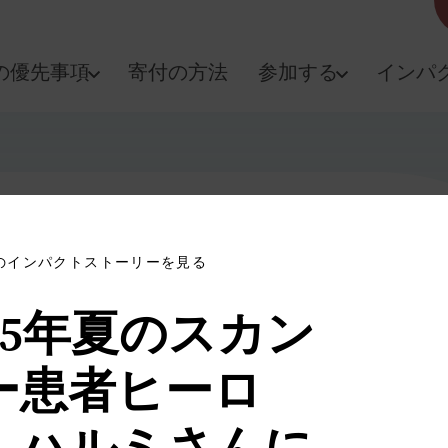
の優先事項
寄付の方法
参加する
インパ
のインパクトストーリーを見る
015年夏のスカン
ー患者ヒーロ
、ハルミさんに