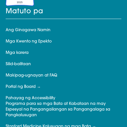
Matuto pa
Ang Ginagawa Namin
Mga Kwento ng Epekto
Mga karera
Silid-balitaan
Makipag-ugnayan at FAQ
Portal ng Board
Pahayag ng Accessibility
Programa para sa mga Bata at Kabataan na may
Espesyal na Pangangailangan sa Pangangalaga sa
Pangkalusugan
Stanford Medicine Kalusugan ng mga Bata