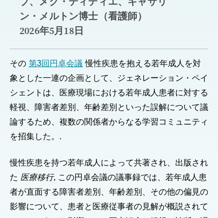
ブ、メグ・ディディエ、キャサリ
ン・メルトン博士（看護師）
2026年5月18日
その
第3回円卓会議
慢性疾患を抱える若年成人を対
象とした一連の企画として、ジェネレーション・ペイ
シェントは、医療現場における若年成人患者に対する
軽視、障害者差別、年齢差別といった誤解について議
論するため、複数の関係者からなる学習コミュニティ
を招集した。.
慢性疾患を持つ若年成人によって共著され、出版され
た
医療移行
, この円卓会議の議事録では、若年成人患
者が直面する障害者差別、年齢差別、その他の偏見の
影響について、患者と医療従事者の見解が概説されて