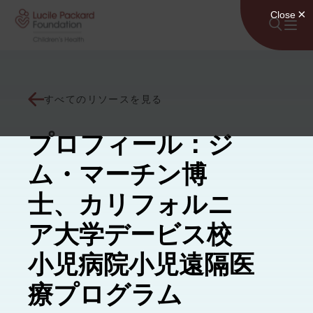
コンテンツにスキップ
すべてのリソースを見る
プロフィール：ジ
ム・マーチン博
士、カリフォルニ
ア大学デービス校
小児病院小児遠隔医
療プログラム