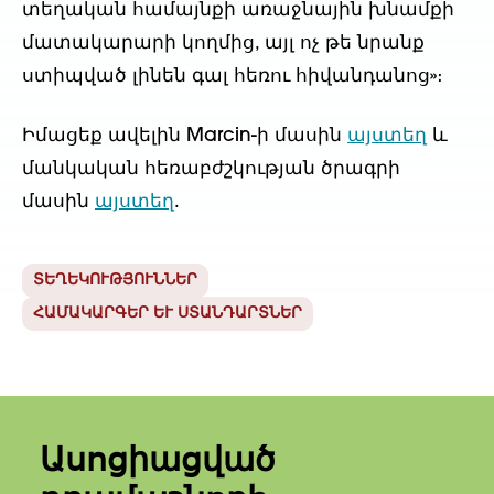
տեղական համայնքի առաջնային խնամքի
մատակարարի կողմից, այլ ոչ թե նրանք
ստիպված լինեն գալ հեռու հիվանդանոց»։
Իմացեք ավելին Marcin-ի մասին
այստեղ
և
մանկական հեռաբժշկության ծրագրի
մասին
այստեղ
.
ՏԵՂԵԿՈՒԹՅՈՒՆՆԵՐ
ՀԱՄԱԿԱՐԳԵՐ ԵՒ ՍՏԱՆԴԱՐՏՆԵՐ
Ասոցիացված