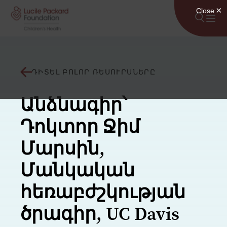
Անցնել բովանդակությանը
ԴԻՏԵԼ ԲՈԼՈՐ ՌԵՍՈՒՐՍՆԵՐԸ
Անձնագիր՝
Դոկտոր Ջիմ
Մարսին,
Մանկական
հեռաբժշկության
ծրագիր, UC Davis