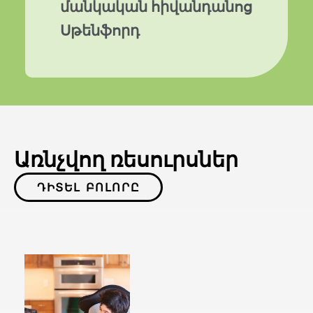
մանկական հիվանդանոց
Սթենֆորդ
Առնչվող ռեսուրսներ
ԴԻՏԵԼ ԲՈԼՈՐԸ