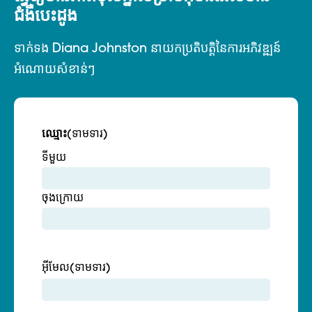
ជំងឺបេះដូង
ទាក់ទង Diana Johnston នាយកប្រតិបត្តិនៃការអភិវឌ្ឍន៍
អំណោយសំខាន់ៗ
ឈ្មោះ
(ទាមទារ)
ទីមួយ
ចុងក្រោយ
អ៊ីមែល
(ទាមទារ)