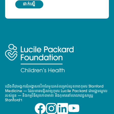
យើងគឺជាអង្គការរៃអង្គាសថវិកាតែមួយគត់សម្រាប់សុខភាពកុមារ Stanford
Medicine — ដែលមានមន្ទីរពេទ្យកុមារ Lucile Packard ជាមជ្ឈមណ្ឌល
របស់ខ្លួន — និងកម្មវិធីសុខភាពមាតា និងកុមារនៅសាលាវេជ្ជសាស្ត្រ
Stanford។