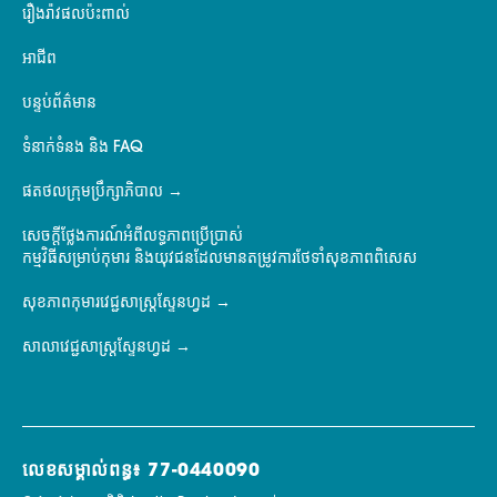
រឿងរ៉ាវផលប៉ះពាល់
អាជីព
បន្ទប់ព័ត៌មាន
ទំនាក់ទំនង និង FAQ
ផតថលក្រុមប្រឹក្សាភិបាល
សេចក្តីថ្លែងការណ៍អំពីលទ្ធភាពប្រើប្រាស់
កម្មវិធីសម្រាប់កុមារ និងយុវជនដែលមានតម្រូវការថែទាំសុខភាពពិសេស
សុខភាពកុមារវេជ្ជសាស្ត្រស្ទែនហ្វដ
សាលាវេជ្ជសាស្ត្រស្ទែនហ្វដ
លេខសម្គាល់ពន្ធ៖ 77-0440090