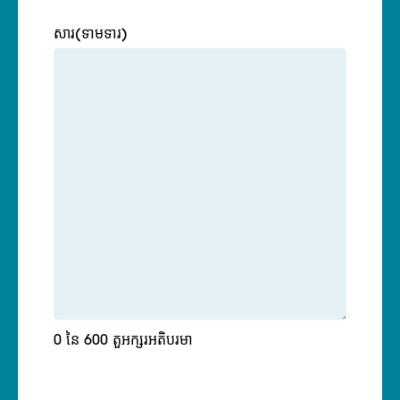
សារ
(ទាមទារ)
0 នៃ 600 តួអក្សរអតិបរមា