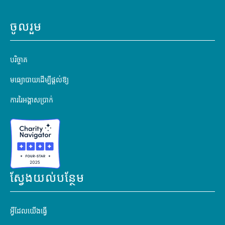
ចូលរួម
បរិច្ចាគ
មធ្យោបាយដើម្បីផ្តល់ឱ្យ
ការរៃអង្គាសប្រាក់
ស្វែងយល់បន្ថែម
អ្វីដែលយើងធ្វើ