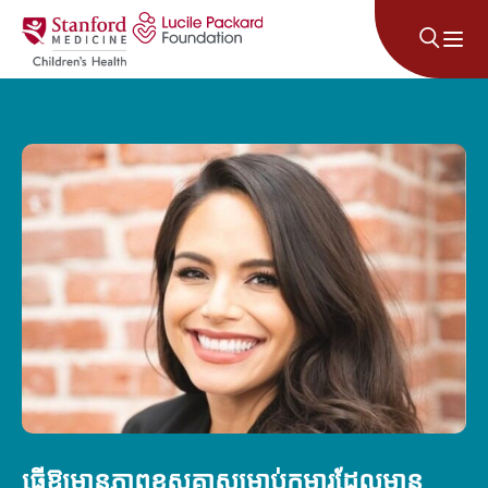
រំលងទៅមាតិកា
ធ្វើឱ្យមានភាពខុសគ្នាសម្រាប់កុមារដែលមាន