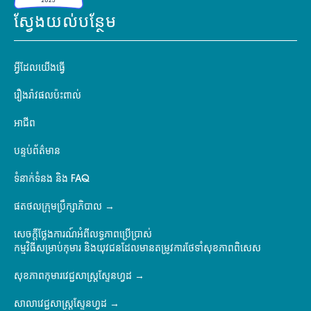
ស្វែងយល់បន្ថែម
អ្វីដែលយើងធ្វើ
រឿងរ៉ាវផលប៉ះពាល់
អាជីព
បន្ទប់ព័ត៌មាន
ទំនាក់ទំនង និង FAQ
ផតថលក្រុមប្រឹក្សាភិបាល
សេចក្តីថ្លែងការណ៍អំពីលទ្ធភាពប្រើប្រាស់
កម្មវិធីសម្រាប់កុមារ និងយុវជនដែលមានតម្រូវការថែទាំសុខភាពពិសេស
សុខភាពកុមារវេជ្ជសាស្ត្រស្ទែនហ្វដ
សាលាវេជ្ជសាស្ត្រស្ទែនហ្វដ