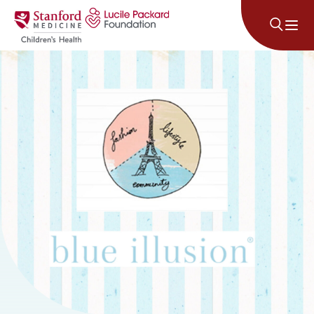
រំលងទៅមាតិកា