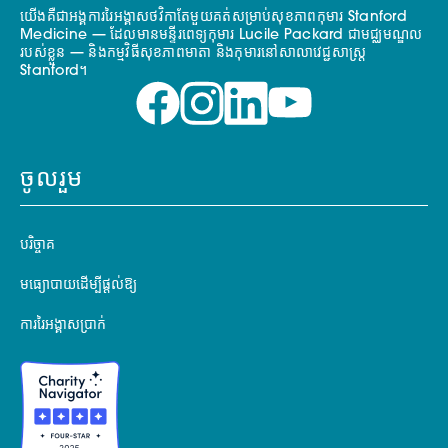
យើងគឺជាអង្គការរៃអង្គាសថវិកាតែមួយគត់សម្រាប់សុខភាពកុមារ Stanford
Medicine — ដែលមានមន្ទីរពេទ្យកុមារ Lucile Packard ជាមជ្ឈមណ្ឌល
របស់ខ្លួន — និងកម្មវិធីសុខភាពមាតា និងកុមារនៅសាលាវេជ្ជសាស្ត្រ
Stanford។
ចូលរួម
បរិច្ចាគ
មធ្យោបាយដើម្បីផ្តល់ឱ្យ
ការរៃអង្គាសប្រាក់