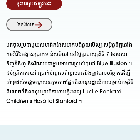
ចុះឈ្មោះឥឡូវនេះ
ចែករំលែក
មកចូលរួមជាមួយសមាជិកនៃសមាគមជំនួយសិល្បៈសម្ព័ន្ធមិត្តនៅឯ
កម្មវិធីរៃអង្គាសប្រាក់ទាន់សម័យ! នៅថ្ងៃព្រហស្បតិ៍ទី 7 ខែមេសា
ទិញទំនិញ និងរីករាយជាមួយអាហារស្រស់ៗនៅ Blue Illusion ។
ដប់ប្រាំភាគរយនៃប្រាក់ចំណូលពីល្ងាចនេះនឹងត្រូវបានបរិច្ចាគដើម្បី
គាំទ្រដល់មជ្ឈមណ្ឌលឧត្តមភាពផ្នែកគិលានុបដ្ឋាយិកាសម្រាប់កម្មវិធី
ពិសោធន៏គិលានុបដ្ឋាយិកានៅមន្ទីរពេទ្យ Lucile Packard
Children's Hospital Stanford ។