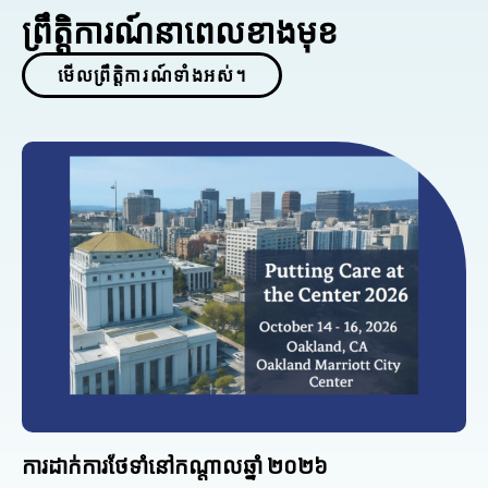
ព្រឹត្តិការណ៍នាពេលខាងមុខ
មើលព្រឹត្តិការណ៍ទាំងអស់។
ការដាក់ការថែទាំនៅកណ្តាលឆ្នាំ ២០២៦