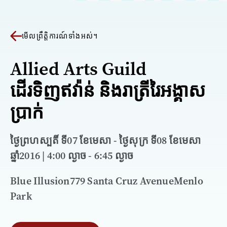
មើលព្រឹត្តិការណ៍ទាំងអស់។
Allied Arts Guild
ដើរទិញឥវ៉ាន់ និងរាត្រីរៃអង្គាស
ប្រាក់
ថ្ងៃព្រហស្បតិ៍ ទី07 ខែមេសា - ថ្ងៃសុក្រ ទី08 ខែមេសា
ឆ្នាំ2016 | 4:00 ល្ងាច - 6:45 ល្ងាច
Blue Illusion779 Santa Cruz AvenueMenlo
Park