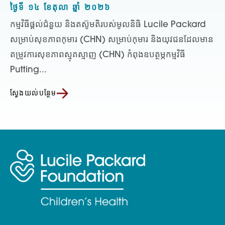
ថ្ងៃទី ១៤ ខែតុលា ឆ្នាំ ២០២៦
កម្មវិធីផ្តល់ជំនួយ និងតស៊ូមតិរបស់មូលនិធិ Lucile Packard
សម្រាប់សុខភាពកុមារ (CHN) សម្រាប់កុមារ និងយុវជនដែលមាន
តម្រូវការសុខភាពស្មុគស្មាញ (CHN) កំពុងឧបត្ថម្ភកម្មវិធី
Putting...
ស្វែងយល់បន្ថែម