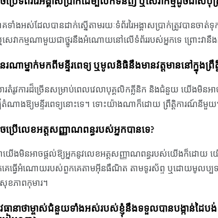
ំអាចប្រើទំព័ររៃអង្គាសប្រាក់ដើម្បីលក់ទំនិញ ឬសេវាកម្មដូចជាសំបុត្
ច្ចាគទាំងអស់ដែលបានដាក់ស្នើតាមរយៈទំព័ររៃអង្គាសប្រាក់ត្រូវបានចា
ឬសេវាកម្មណាមួយជាថ្នូរនឹងអំណោយនៅលើទំព័ររបស់អ្នកទេ ព្រោះវាន
រណាម្នាក់មកពីមន្ទីរពេទ្យ ឬមូលនិធិនឹងមានវត្តមាននៅក្នុងព្រឹត្ត
ំរូវការដ៏ច្រើនសម្រាប់ពេលវេលាបុគ្គលិកគ្លីនិក និងជំនួយ យើងមិនអាច
ម្បីតំណាងឱ្យមន្ទីរពេទ្យនោះទេ។ ទោះយ៉ាងណាក៏ដោយ ព្រឹត្តិការណ៍ន
ំអាចប្រើលេខអត្តសញ្ញាណពន្ធរបស់អ្នកបានទេ?
ាយើងមិនអាចផ្តល់ឱ្យអ្នកនូវលេខអត្តសញ្ញាណពន្ធរបស់យើងក៏ដោយ យើងនឹងផ
គេធ្វើអំណោយរបស់ពួកគេតាមអ៊ីនធឺណិត តាមទូរស័ព្ទ ឬដោយមូលប្បទ
់សុខភាពកុមារ។
ំត្រូវធានាថាម្ចាស់ជំនួយទាំងអស់របស់ខ្ញុំនឹងទទួលបានបង្កាន់ដ