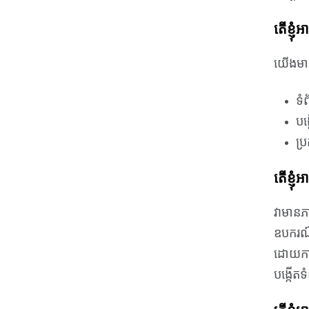
តើ​ខ្ញុ
យើង​មាន​
ទំ
បង្
ប្
តើខ្ញុ
វាមានភា
ឧបករណ៍
ដោយការ
បង្កើតទ