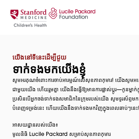
រំលងទៅមាតិកា
យើងនៅទីនេះដើម្បីជួយ
ទាក់ទងមកយើងខ្ញុំ
សូមអរគុណចំពោះការចាប់អារម្មណ៍លើសុខភាពកុមារ! យើងសូមអញ្
ជាមួយយើង ហើយរួមគ្នា យើងនឹងធ្វើឱ្យមានការផ្លាស់ប្តូរ—កូនម្នាក
ប្រសិនបើអ្នកចង់ទាក់ទងសមាជិកនៃក្រុមរបស់យើង សូមទូរស័ព្ទ
បំពេញទម្រង់នេះ ហើយយើងនឹងទាក់ទងមកវិញក្នុងពេលឆាប់ៗនេះ
អាសយដ្ឋានរបស់យើង៖
មូលនិធិ Lucile Packard សម្រាប់សុខភាពកុមារ