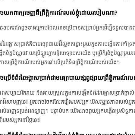
ំ​អាច​យក​ពាក្យ​ចេញ​ពី​ព្រឹត្តិការណ៍​របស់​ខ្ញុំ​ដោយ​របៀប​ណា?
ឧបករណ៍​ដូច​ខាង​ក្រោម​ដែល​អាច​ប្រើ​បាន​សម្រាប់​អ្នក​ដើម្បី​ទទួល​បាន​ពាក្យ
ព័ររៃអង្គាសប្រាក់គឺជាមធ្យោបាយដ៏ល្អឥតខ្ចោះមួយក្នុងការបង្កើនការគាំទ
កើត​ខិត្តប័ណ្ណ​ដោយ​ប្រើ​ឡូហ្គោ​មន្ទីរពេទ្យ​របស់​យើង ឬ​ប្រើ​គំរូ​ខិត្តប័ណ្ណ​ម
រកាសព្រឹត្តិការណ៍របស់អ្នកនៅលើប្រតិទិនព្រឹត្តិការណ៍របស់យើង។
ំអាចប្រើទំព័ររៃអង្គាសប្រាក់ជាមធ្យោបាយផ្សព្វផ្សាយព្រឹត្តិការ
ពសប្បាយរីករាយ និងងាយស្រួលក្នុងការបង្កើតទំព័ររៃអង្គាសប្រាក់ផ្ទាល់ខ
ដ៏សាមញ្ញនេះ អ្នកអាចចែករំលែករឿងរបស់អ្នក មើលវឌ្ឍនភាពរបស់អ្នក ន
បំពេញទម្រង់អនឡាញ។ បន្ទាប់មក យើងអាចជួយអ្នកបង្កើនប្រសិទ្ធភាពទំព័
ំព័ររបស់អ្នកនៅថ្ងៃនេះ!