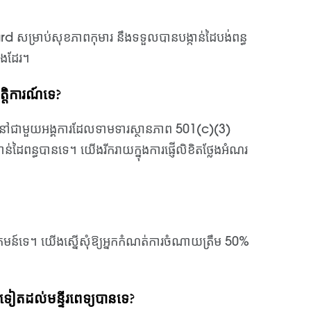
rd សម្រាប់សុខភាពកុមារ នឹងទទួលបានបង្កាន់ដៃបង់ពន្ធ
ផងដែរ។
ឹត្តិការណ៍ទេ?
្នអ្នកនៅជាមួយអង្គការដែលទាមទារស្ថានភាព 501(c)(3)
ាន់ដៃពន្ធបានទេ។ យើងរីករាយក្នុងការផ្ញើលិខិតថ្លែងអំណរ
ស់សហគមន៍ទេ។ យើងស្នើសុំឱ្យអ្នកកំណត់ការចំណាយត្រឹម 50%
សេងទៀតដល់មន្ទីរពេទ្យបានទេ?