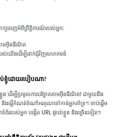
​ចេញ​អំពី​ព្រឹត្តិការណ៍​របស់​អ្នក​:
្រតាមអ៊ីនធឺណិត
ួយ​របស់​យើង​ដើម្បី​ដាក់​ជុំវិញ​សហគមន៍
ណ៍របស់ខ្ញុំដោយរបៀបណា?
្លួន ដើម្បីប្រមូលការបរិច្ចាគតាមអ៊ីនធឺណិត! ជាមួយនឹង
ិងផ្ញើកំណត់ចំណាំអរគុណទៅកាន់អ្នកគាំទ្រ។ ចាប់ផ្តើម
ររបស់អ្នក បង្កើត URL ផ្ទាល់ខ្លួន និងច្រើនទៀត។