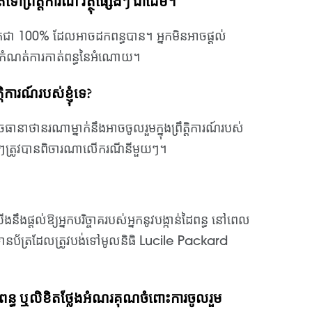
រទៅព្រឹត្តិការណ៍ វត្ថុផ្សេងៗ ជាដើម។
ត់ទុកជា 100% ដែលអាចដកពន្ធបាន។ អ្នកមិនអាចផ្តល់
ឹងកំណត់ការកាត់ពន្ធនៃអំណោយ។
ិការណ៍របស់ខ្ញុំទេ?
ធានាថានរណាម្នាក់នឹងអាចចូលរួមក្នុងព្រឹត្តិការណ៍របស់
ីមួយៗត្រូវបានពិចារណាលើករណីនីមួយៗ។
្តល់ឱ្យអ្នកបរិច្ចាគរបស់អ្នកនូវបង្កាន់ដៃពន្ធ នៅពេល
ានប័ត្រដែលត្រូវបង់ទៅមូលនិធិ Lucile Packard
ៃបង់ពន្ធ ឬលិខិតថ្លែងអំណរគុណចំពោះការចូលរួម