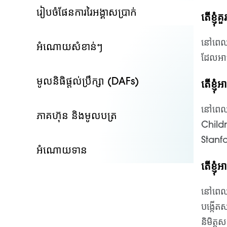
រៀបចំផែនការរៃអង្គាសប្រាក់
តើ​ខ្ញុំ
នៅពេលបញ
អំណោយសំខាន់ៗ
ដែលអាច
មូលនិធិផ្តល់ប្រឹក្សា (DAFs)
តើខ្ញ
នៅពេលប្
ភាគហ៊ុន និងមូលបត្រ
Child
Stanf
អំណោយទាន
តើខ្ញុ
នៅពេលម
បង្កើតស
និមិត្ត