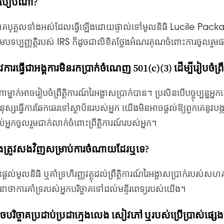
បៀបណា?
ច្ចាគបុគ្គលទាំងអស់ដែលធ្វើឡើងដោយផ្ទាល់ទៅមូលនិធិ Lucile Packa
មបទប្បញ្ញត្តិរបស់ IRS ក៏ដូចជាលិខិតថ្លែងអំណរគុណចំពោះការចូលរួម
ត្រូវការធ្វើជាអង្គការមិនរកប្រាក់ចំណេញ 501(c)(3) ដើម្បីរៀបចំព្រ
ម្នាក់អាចរៀបចំព្រឹត្តិការណ៍រៃអង្គាសប្រាក់បាន។ ប្រសិនបើបច្ចុប្បន
្សធ្វើការឆែកឆេរទៅស្ថាប័នរបស់អ្នក យើងមិនអាចផ្តល់ឱ្យពួកគេនូវបង្ក
្នកចូលរួមជាក់លាក់ចំពោះព្រឹត្តិការណ៍របស់អ្នក។
ំ​នឹង​ត្រូវ​សង​វិញ​សម្រាប់​ការ​ចំណាយ​ដែរ​ឬ​ទេ?
្តល់មូលនិធិ ឬគាំទ្រហិរញ្ញវត្ថុដល់ព្រឹត្តិការណ៍រៃអង្គាសប្រាក់រប
ានាថាការគាំទ្ររបស់អ្នកបរិច្ចាគទៅដល់មន្ទីរពេទ្យរបស់យើង។
ំអាចបរិច្ចាគប្រដាប់ប្រដាក្មេងលេង សៀវភៅ ឬរបស់ប្រើប្រាស់ផ្