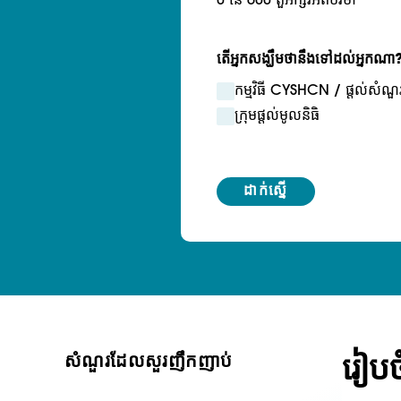
0 នៃ 600 តួអក្សរអតិបរមា
តើអ្នកសង្ឃឹមថានឹងទៅដល់អ្នកណា
កម្មវិធី CYSHCN / ផ្តល់សំណួ
ក្រុមផ្តល់មូលនិធិ
រៀបច
សំណួរដែលសួរញឹកញាប់