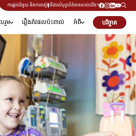
ការផ្តល់ជំនួយ និងការតស៊ូមតិ
ជាវសំបុត្រព័ត៌មានរបស់យើង។
ូលរួម
រឿងរ៉ាវផលប៉ះពាល់
អំពី
បរិច្ចាគ