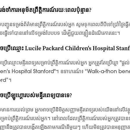
​គួរ​រង់ចាំ​ការ​អនុម័ត​ព្រឹត្តិការណ៍​រយៈពេល​ប៉ុន្មាន?
្ជូនទម្រង់ព័ត៌មានព្រឹត្តិការណ៍របស់អ្នក សូមទុកពេលពីបីទៅប្រាំថ្ងៃធ
ធ្វើទៅបាននៅលើទម្រង់បែបបទ ដើម្បីជួយពន្លឿនដំណើរការនេះ។
ុំអាចប្រើឈ្មោះ Lucile Packard Children's Hospital Sta
រើឈ្មោះមន្ទីរពេទ្យសម្រាប់ព្រឹត្តិការណ៍របស់អ្នក អ្នកត្រូវតែប្រើឃ្លា "
ren's Hospital Stanford"។ ឧទាហរណ៍៖ “Walk-a-thon bene
ord”។
ំអាចប្រើឡូហ្គោរបស់មន្ទីរពេទ្យបានទេ?
ានការយល់ព្រម អ្នកអាចប្រើនិមិត្តសញ្ញាមន្ទីរពេទ្យរបស់យើងនៅលើវត្
ម្រាប់ព្រឹត្តិការណ៍របស់អ្នក។ នៅពេលដែលព្រឹត្តិការណ៍របស់អ្នកត្រូវបានយ
សញ្ញានឹងត្រូវបានបង្កើតឡើងតាមករណីនីមួយៗ ហើយមិនត្រូវបានអនុញ្ញាតស