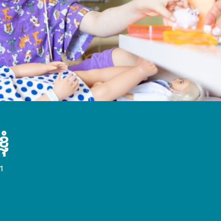
ុំ
ិ។