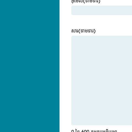
អ៊ីមែល
(ទាមទារ)
សារ
(ទាមទារ)