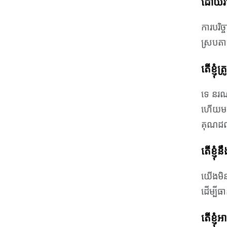
ដោយរ
ការបរិ
ស្របតា
តើខ្ញុំ
ទេ នរណា
ហើយមនុស
គុណដល់អ
តើ​ខ្ញុ
យើងមិនផ
ដើម្បីធ
តើខ្ញុ