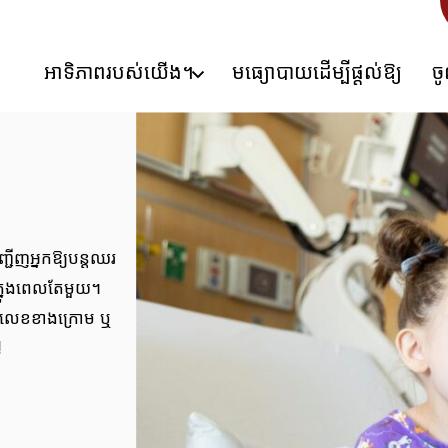
អាទិភាពរបស់យើង។
មធ្យោបាយដើម្បីផ្តល់ឱ្យ
ច
ជើញអ្នកឱ្យបន្តឈរ
់ក្នុងពេលតែមួយ។
មកលេខខាងក្រោម ឬ
!