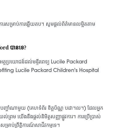
្វើការសម្រាប់ការឆ្លើយតប។ សូមផ្តល់ព័ត៌មានលម្អិតតាម
nford បានទេ?
ផ្តល់អត្ថប្រយោជន៍ដល់មន្ទីរពេទ្យ Lucile Packard
fiting Lucile Packard Children's Hospital
ថុបញ្ចាំណាមួយ (គេហទំព័រ ខិត្តប័ណ្ណ បដា។ល។) ដែលអ្នក
ល់ព្រម យើងនឹងផ្តល់និមិត្តសញ្ញាផ្លូវការ។ ការប្រើប្រាស់
ម្រាប់ព្រឹត្តិការណ៍សាជីវកម្មទេ។