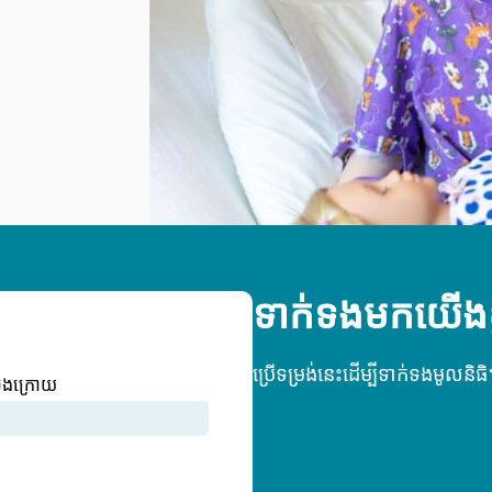
ទាក់ទងមកយើងខ្ញ
ប្រើទម្រង់នេះដើម្បីទាក់ទងមូលនិធ
ុងក្រោយ