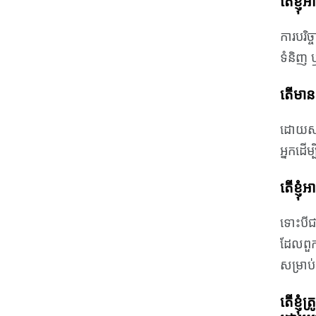
តើខ្ញុ
ការបរិ
ទំនិញ 
តើមានន
ដោយសារត
អ្នកដើ
តើខ្ញុ
ទោះបីជ
ដែលពួក
សម្រាប
តើខ្ញុ