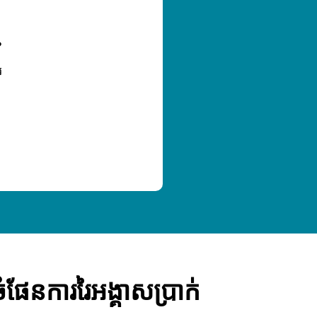
?
រ
ំផែនការរៃអង្គាសប្រាក់