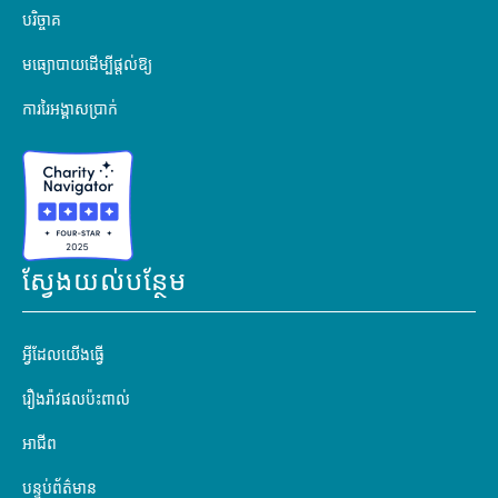
បរិច្ចាគ
មធ្យោបាយដើម្បីផ្តល់ឱ្យ
ការរៃអង្គាសប្រាក់
ស្វែងយល់បន្ថែម
អ្វីដែលយើងធ្វើ
រឿងរ៉ាវផលប៉ះពាល់
អាជីព
បន្ទប់ព័ត៌មាន