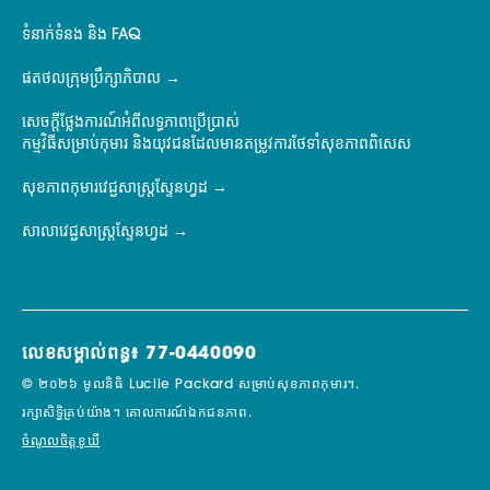
ទំនាក់ទំនង និង FAQ
ផតថលក្រុមប្រឹក្សាភិបាល
សេចក្តីថ្លែងការណ៍អំពីលទ្ធភាពប្រើប្រាស់
កម្មវិធីសម្រាប់កុមារ និងយុវជនដែលមានតម្រូវការថែទាំសុខភាពពិសេស
សុខភាពកុមារវេជ្ជសាស្ត្រស្ទែនហ្វដ
សាលាវេជ្ជសាស្ត្រស្ទែនហ្វដ
លេខសម្គាល់ពន្ធ៖ 77-0440090
© ២០២៦ មូលនិធិ Lucile Packard សម្រាប់សុខភាពកុមារ។.
រក្សាសិទ្ធិគ្រប់យ៉ាង។
គោលការណ៍ឯកជនភាព.
ចំណូលចិត្តខូឃី