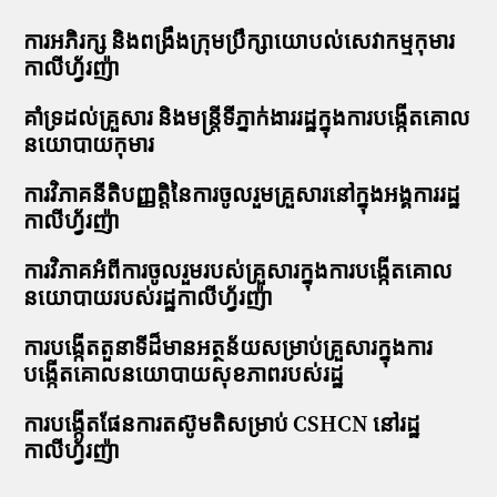
ការអភិរក្ស និងពង្រឹងក្រុមប្រឹក្សាយោបល់សេវាកម្មកុមារ
កាលីហ្វ័រញ៉ា
គាំទ្រដល់គ្រួសារ និងមន្ត្រីទីភ្នាក់ងាររដ្ឋក្នុងការបង្កើតគោល
នយោបាយកុមារ
ការវិភាគនីតិបញ្ញត្តិនៃការចូលរួមគ្រួសារនៅក្នុងអង្គការរដ្ឋ
កាលីហ្វ័រញ៉ា
ការវិភាគអំពីការចូលរួមរបស់គ្រួសារក្នុងការបង្កើតគោល
នយោបាយរបស់រដ្ឋកាលីហ្វ័រញ៉ា
ការបង្កើតតួនាទីដ៏មានអត្ថន័យសម្រាប់គ្រួសារក្នុងការ
បង្កើតគោលនយោបាយសុខភាពរបស់រដ្ឋ
ការបង្កើតផែនការតស៊ូមតិសម្រាប់ CSHCN នៅរដ្ឋ
កាលីហ្វ័រញ៉ា