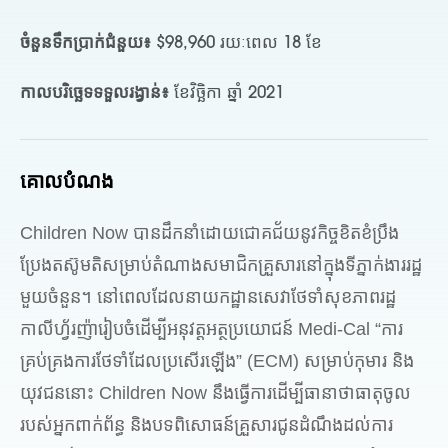
ចំនួនទឹកប្រាក់ជំនួយ៖
$98,960 រយៈពេល 18 ខែ
កាលបរិច្ឆេទទទួលរង្វាន់៖
ខែវិច្ឆិកា ឆ្នាំ 2021
គោលបំណង
Children Now បានដឹកនាំដោយជោគជ័យនូវកិច្ចខិតខំប្រឹង
ប្រែងតស៊ូមតិសម្រាប់តំណាងសមាជិកគ្រួសារនៅក្នុងទីភ្នាក់ងាររដ្ឋ
មួយចំនួន។ នៅពេលដែលនាយកដ្ឋានសេវាថែទាំសុខភាពរដ្ឋ
កាលីហ្វ័រញ៉ារៀបចំដើម្បីអនុវត្តអត្ថប្រយោជន៍ Medi-Cal “ការ
គ្រប់គ្រងការថែទាំដែលប្រសើរឡើង” (ECM) សម្រាប់កុមារ និង
យុវជននោះ Children Now នឹងធ្វើការដើម្បីធានាថាធាតុចូល
របស់អ្នកពាក់ព័ន្ធ និងបទពិសោធន៍គ្រួសារជូនដំណឹងដល់ការ