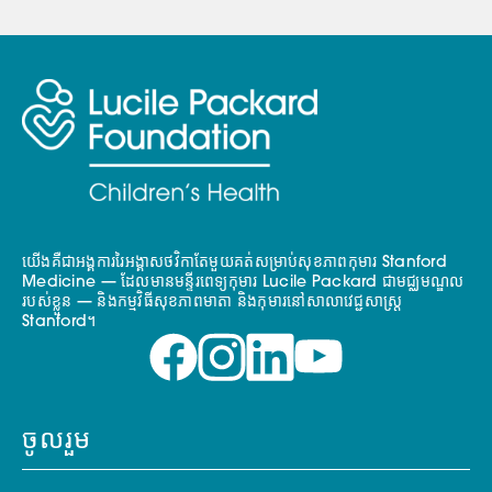
យើងគឺជាអង្គការរៃអង្គាសថវិកាតែមួយគត់សម្រាប់សុខភាពកុមារ Stanford
Medicine — ដែលមានមន្ទីរពេទ្យកុមារ Lucile Packard ជាមជ្ឈមណ្ឌល
របស់ខ្លួន — និងកម្មវិធីសុខភាពមាតា និងកុមារនៅសាលាវេជ្ជសាស្ត្រ
Stanford។
ចូលរួម