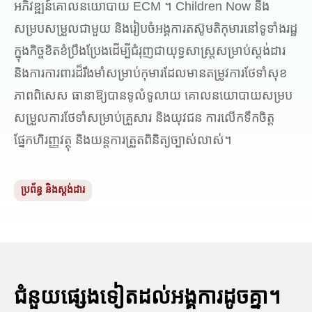
អភិវឌ្ឍន៍គោលនយោបាយ ECM ។ Children Now នឹង
សម្របសម្រួលជាមួយ និងរៀបចំអង្គការតស៊ូមតិកុមារនៅទូទាំងរដ្ឋ
ក្នុងកិច្ចខិតខំប្រឹងប្រែងដើម្បីជំរុញជាយុទ្ធសាស្រ្តសម្រាប់ស្តង់ដារ
និងការការពារដ៏រឹងមាំសម្រាប់កុមារដែលមានតម្រូវការថែទាំសុខ
ភាពពិសេស ធានាឱ្យបានទូលំទូលាយ គោលនយោបាយសម្រប
សម្រួលការថែទាំសម្រាប់គ្រួសារ និងយុវជន ការលើកទឹកចិត្ត
ផ្នែកហិរញ្ញវត្ថុ និងយន្តការត្រួតពិនិត្យច្បាស់លាស់។
ប្រព័ន្ធ និងស្តង់ដារ
ជំនួយផ្សេងទៀតដល់អង្គការដូចគ្នា។