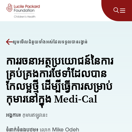
រំលងទៅមាតិកា
សូមមើលជំនួយទាំងអស់ដែលទទួលបានរង្វាន់
ការរចនាអត្ថប្រយោជន៍នៃការ
គ្រប់គ្រងការថែទាំដែលបាន
កែលម្អថ្មី ដើម្បីធ្វើការសម្រាប់
កុមារនៅក្នុង Medi-Cal
អង្គការ៖
កុមារឥឡូវនេះ
ទំនាក់ទំនងបឋម៖
លោក Mike Odeh