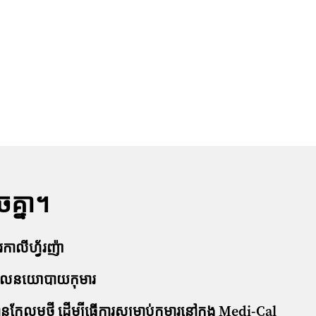
គ្នា។
រកាលីហ្វ័រញ៉ា
ង្កើតគោលនយោបាយកុមារ
លម្អថ្មី ដើម្បីធ្វើការសម្រាប់កុមារនៅក្នុង Medi-Cal