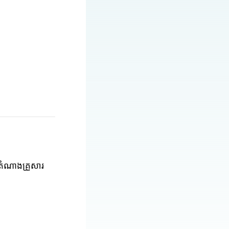
កតំណាងគ្រួសារ