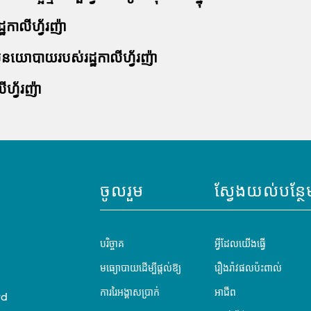
្ឋកាលីហ្វ័រញ៉ា
ោលនយោបាយរបស់រដ្ឋកាលីហ្វ័រញ៉ា
ហ្វ័រញ៉ា
ចូលរួម
ស្វែងយល់បន្ថែ
បរិច្ចាគ
អ្វីដែលយើងធ្វើ
មធ្យោបាយដើម្បីផ្តល់ឱ្យ
រឿងរ៉ាវផលប៉ះពាល់
ការរៃអង្គាសប្រាក់
អាជីព
rd