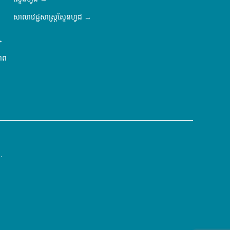
សាលាវេជ្ជសាស្ត្រស្ទែនហ្វដ
ភាព
.