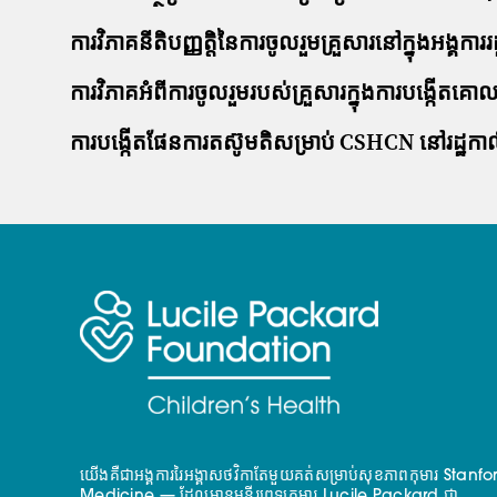
ការវិភាគនីតិបញ្ញត្តិនៃការចូលរួមគ្រួសារនៅក្នុងអង្គការរដ
ការវិភាគអំពីការចូលរួមរបស់គ្រួសារក្នុងការបង្កើតគ
ការបង្កើតផែនការតស៊ូមតិសម្រាប់ CSHCN នៅរដ្ឋកាលី
យើងគឺជាអង្គការរៃអង្គាសថវិកាតែមួយគត់សម្រាប់សុខភាពកុមារ Stanfo
Medicine — ដែលមានមន្ទីរពេទ្យកុមារ Lucile Packard ជា