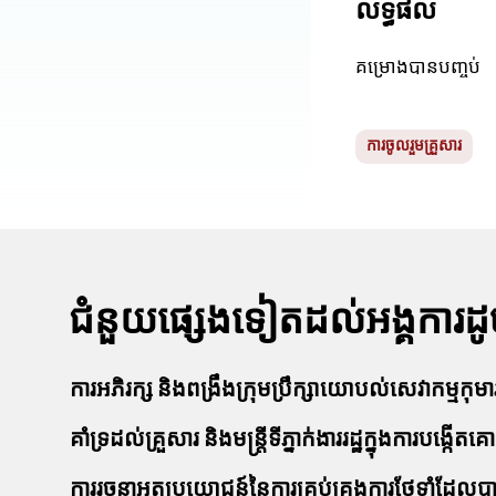
លទ្ធផល
គម្រោងបានបញ្ចប់
ការចូលរួមគ្រួសារ
ជំនួយផ្សេងទៀតដល់អង្គការដូច
ការអភិរក្ស និងពង្រឹងក្រុមប្រឹក្សាយោបល់សេវាកម្មកុមា
គាំទ្រដល់គ្រួសារ និងមន្ត្រីទីភ្នាក់ងាររដ្ឋក្នុងការប
ការរចនាអត្ថប្រយោជន៍នៃការគ្រប់គ្រងការថែទាំដែលបានកែ