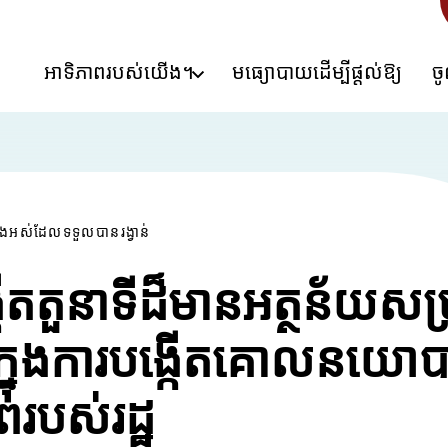
អាទិភាពរបស់យើង។
មធ្យោបាយដើម្បីផ្តល់ឱ្យ
ច
ងអស់ដែលទទួលបានរង្វាន់
កើតតួនាទីដ៏មានអត្ថន័យសម្
រក្នុងការបង្កើតគោលនយោ
របស់រដ្ឋ