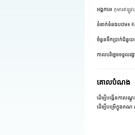
អង្គការ៖
កុមារឥឡូវន
ទំនាក់ទំនងបឋម៖
K
ចំនួនទឹកប្រាក់ជំនួយ
កាលបរិច្ឆេទទទួលរង្វ
គោលបំណង
ដើម្បីបង្កើនការបណ្
ដើម្បីបម្រើក្នុងគណៈក