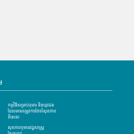
ម
កម្មវិធីសម្រាប់កុមារ និងយុវជន
ដែលមានតម្រូវការថែទាំសុខភាព
ពិសេស
សុខភាពកុមារវេជ្ជសាស្ត្រ
ស្ទែនហ្វដ