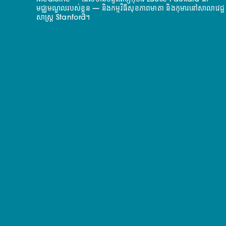
មជ្ឈមណ្ឌលរបស់ខ្លួន — និងកម្មវិធីសុខភាពមាតា និងកុមារនៅសាលាវេជ្ជ
សាស្ត្រ Stanford។