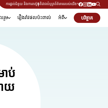
ការផ្តល់ជំនួយ និងការតស៊ូមតិ
ជាវសំបុត្រព័ត៌មានរបស់យើង។
ូលរួម
រឿងរ៉ាវផលប៉ះពាល់
អំពី
បរិច្ចាគ
រាប់
បាយ