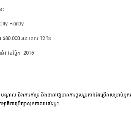
េះ
elly Hardy
៖
$80,000 រយៈពេល 12 ខែ
ាន់៖
ខែវិច្ឆិកា 2015
តុះបណ្តាល និងការគាំទ្រ និងធានាឱ្យមានការចូលរួមកាន់តែច្រើនសម្រាប់អ្ន
ម្មាធិការប្រឹក្សាសុខភាពរបស់រដ្ឋ។