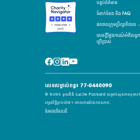
បន្ទប់ព័ត៌មាន
ទំនាក់ទំនង និង FAQ
ផតថលក្រុមប្រឹក្សាភិបាល
សេចក្តីថ្លែងការណ៍អំពីលទ្ធ
ប្រើប្រាស់
លេខសម្គាល់ពន្ធ៖ 77-0440090
© ២០២៦ មូលនិធិ Lucile Packard សម្រាប់សុខភាពកុមារ។
រក្សាសិទ្ធិគ្រប់យ៉ាង។
គោលការណ៍ឯកជនភាព.
ចំណូលចិត្តខូឃី