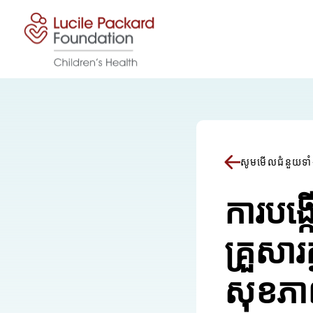
រំលងទៅមាតិកា
សូមមើលជំនួយទាំ
ការបង្
គ្រួសា
សុខភាព