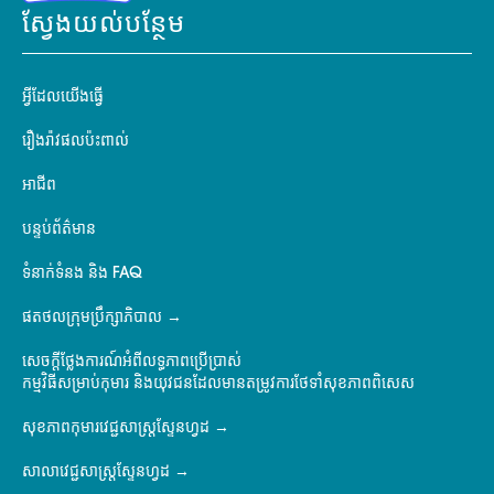
ស្វែងយល់បន្ថែម
អ្វីដែលយើងធ្វើ
រឿងរ៉ាវផលប៉ះពាល់
អាជីព
បន្ទប់ព័ត៌មាន
ទំនាក់ទំនង និង FAQ
ផតថលក្រុមប្រឹក្សាភិបាល
សេចក្តីថ្លែងការណ៍អំពីលទ្ធភាពប្រើប្រាស់
កម្មវិធីសម្រាប់កុមារ និងយុវជនដែលមានតម្រូវការថែទាំសុខភាពពិសេស
សុខភាពកុមារវេជ្ជសាស្ត្រស្ទែនហ្វដ
សាលាវេជ្ជសាស្ត្រស្ទែនហ្វដ