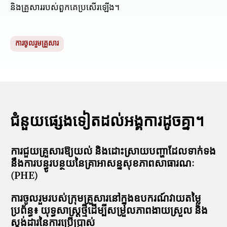
និងគ្រួសាររបស់ពួកគេប្រសើរឡើង។
ការចូលរួមគ្រួសារ
ជំនួយផ្សេងទៀតដល់អង្គការដូចគ្នា។
ការជួយគ្រួសារឱ្យយល់ និងដោះស្រាយបញ្ហាដែលទាក់ទង
នឹងការបន្ធូរបន្ថយនៃគ្រាអាសន្នសុខភាពសាធារណៈ
(PHE)
ការចូលរួមរបស់ក្រុមគ្រួសារនៅក្នុងឧបករណ៍វាយតម្លៃ
ប្រព័ន្ធ៖ យុទ្ធសាស្ត្រថ្មីដើម្បីសម្រួលភាពងាយស្រួល និង
ស្តង់ដារនៃការប្រើប្រាស់