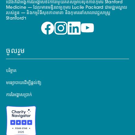
យើងគឺជាអង្គការរៃអង្គាសថវិកាតែមួយគត់សម្រាប់សុខភាពកុមារ Stanford
Medicine — ដែលមានមន្ទីរពេទ្យកុមារ Lucile Packard ជាមជ្ឈមណ្ឌល
របស់ខ្លួន — និងកម្មវិធីសុខភាពមាតា និងកុមារនៅសាលាវេជ្ជសាស្ត្រ
Stanford។
ចូលរួម
បរិច្ចាគ
មធ្យោបាយដើម្បីផ្តល់ឱ្យ
ការរៃអង្គាសប្រាក់