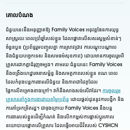
គោលបំណង
ជំនួយនេះនឹងអនុញ្ញាតឱ្យ Family Voices អនុវត្តផែនការយុទ្ធ
សាស្រ្តរយៈពេលប្រាំឆ្នាំរបស់ខ្លួន ដែលផ្តោតលើសសរស្តម្ភសំខាន់ៗ
ចំនួនបួន (ប្រព័ន្ធរួមបញ្ចូលគ្នា ការស្រាវជ្រាវ ការបណ្តុះបណ្តាល
និងជំនួយបច្ចេកទេស និងសមធម៌សុខភាព) ដោយមានការចូលរួមពី
គ្រួសារជាកត្តាជំរុញចម្បង។ តាមរយៈជំនួយនេះ Family Voices
នឹងពង្រឹងហេដ្ឋារចនាសម្ព័ន្ធ និងសមត្ថភាពរបស់ខ្លួន ខណៈពេល
ដែលកំពុងបន្តការងារលើជំនួយ និងភាពជាដៃគូដែល
ផ្អែកលើគម្រោងខាងក្រៅ។ វា​ក៏​នឹង​សាង​សង់​លើ​វា​ដែរ។
ការចូលរួម
គ្រួសារនៅក្នុងការងារវាយតម្លៃប្រព័ន្ធ
ដោយផ្តល់ជូននូវការបង្វឹក និង
ការគាំទ្រកម្រិតរដ្ឋ។ ជាចុងក្រោយ Family Voices នឹងបន្ត
ការងាររបស់ខ្លួនដើម្បីកំណត់ និងលើកកម្ពស់ការផ្លាស់ប្តូរគោល
នយោបាយផ្តោតលើគ្រួសារ ដែលធ្វើអោយជីវិតរបស់ CYSHCN