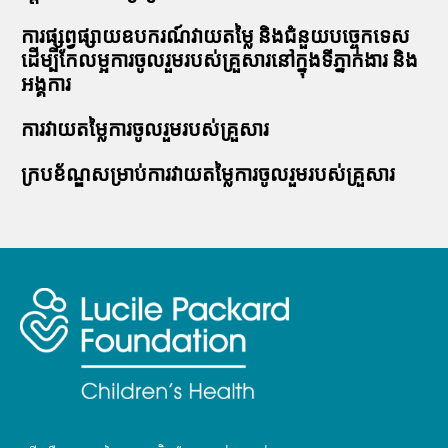
ការផ្សព្វផ្សាយឧបករណ៍វាយតម្លៃ និងជំនួយបច្ចេកទេស
ដើម្បីកែលម្អការចូលរួមរបស់គ្រួសារនៅក្នុងទីភ្នាក់ងារ និង
អង្គការ
ការវាយតម្លៃការចូលរួមរបស់គ្រួសារ
ក្របខ័ណ្ឌសម្រាប់ការវាយតម្លៃការចូលរួមរបស់គ្រួសារ