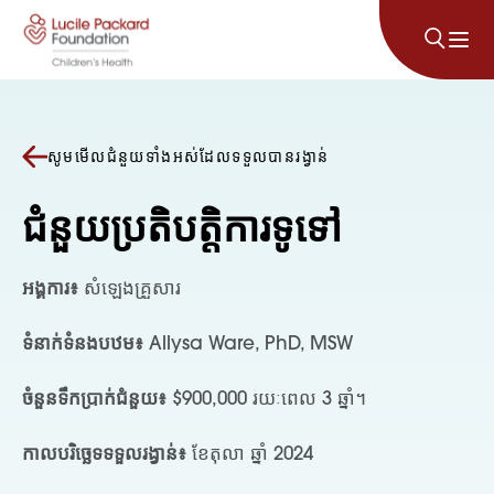
រំលងទៅមាតិកា
សូមមើលជំនួយទាំងអស់ដែលទទួលបានរង្វាន់
ជំនួយប្រតិបត្តិការទូទៅ
អង្គការ៖
សំឡេងគ្រួសារ
ទំនាក់ទំនងបឋម៖
Allysa Ware, PhD, MSW
ចំនួនទឹកប្រាក់ជំនួយ៖
$900,000 រយៈពេល 3 ឆ្នាំ។
កាលបរិច្ឆេទទទួលរង្វាន់៖
ខែតុលា ឆ្នាំ 2024