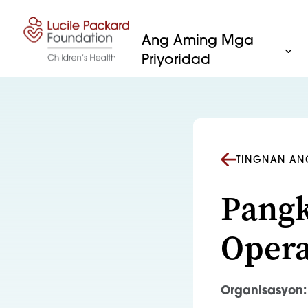
Lumaktaw sa nilalaman
Ang Aming Mga
Priyoridad
TINGNAN AN
Pangk
Oper
Organisasyon: