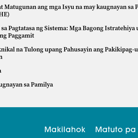
t Matugunan ang mga Isyu na may kaugnayan sa 
PHE)
 sa Pagtatasa ng Sistema: Mga Bagong Istratehiya
 ng Paggamit
eknikal na Tulong upang Pahusayin ang Pakikipag-
n
a
-ugnayan sa Pamilya
Makilahok
Matuto pa