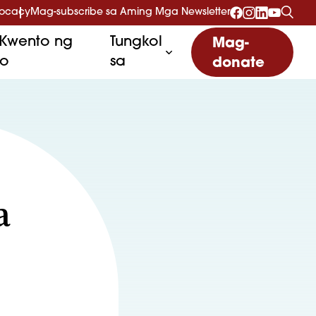
vocacy
Mag-subscribe sa Aming Mga Newsletter
Kwento ng
Tungkol
Mag-
to
sa
donate
a