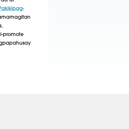
ad at
Pakikipag-
amamagitan
,
 i-promote
agpapahusay