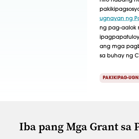
nito habang 
pakikipagsosyo
ugnayan ng Pa
ng pag-aalok n
ipagpapatuloy 
ang mga pagb
sa buhay ng C
PAKIKIPAG-UGN
Iba pang Mga Grant sa