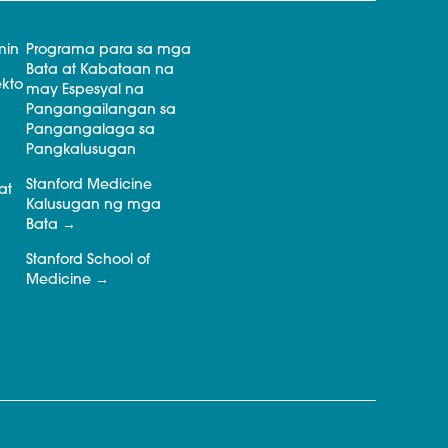
min
Programa para sa mga
Bata at Kabataan na
kto
may Espesyal na
Pangangailangan sa
Pangangalaga sa
Pangkalusugan
Stanford Medicine
at
Kalusugan ng mga
Bata
Stanford School of
Medicine