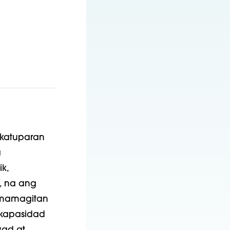
akatuparan
a
k,
, na ang
amamagitan
t kapasidad