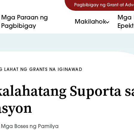
Pagbibigay ng Grant at Ad
Mga Paraan ng
Mga 
Makilahok
Pagbibigay
Epek
G LAHAT NG GRANTS NA IGINAWAD
alahatang Suporta s
asyon
Mga Boses ng Pamilya