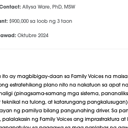
Contact:
Allysa Ware, PhD, MSW
nt:
$900,000 sa loob ng 3 taon
gawad:
Oktubre 2024
ito ay magbibigay-daan sa Family Voices na mais
ng estratehikong plano nito na nakatuon sa apat n
aligi (pinagsama-samang mga sistema, pananaliksi
teknikal na tulong, at katarungang pangkalusugan)
ayan ng pamilya bilang pangunahing driver. Sa p
o, palalakasin ng Family Voices ang imprastraktura a