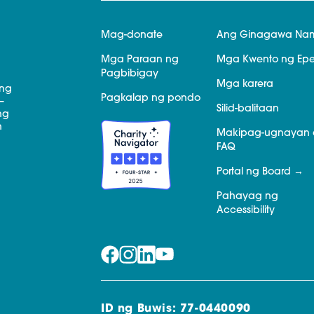
Mag-donate
Ang Ginagawa Na
Mga Paraan ng
Mga Kwento ng Epe
Pagbibigay
Mga karera
 ng
Pagkalap ng pondo
—
Silid-balitaan
ng
n
Makipag-ugnayan 
FAQ
Portal ng Board
Pahayag ng
Accessibility
ID ng Buwis: 77-0440090