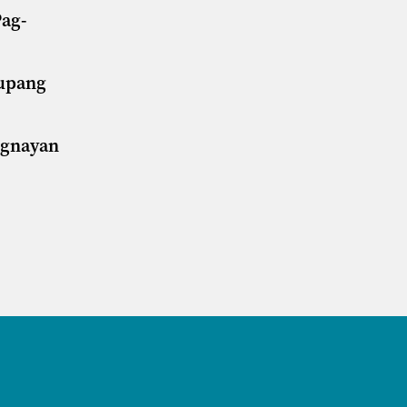
Pag-
 upang
ugnayan