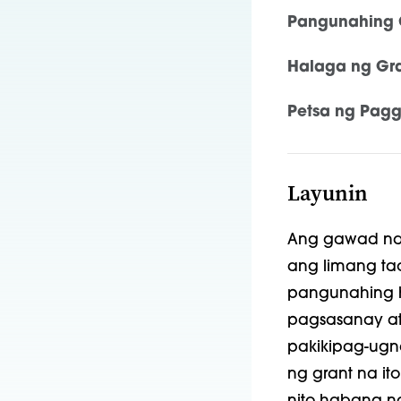
Pangunahing 
Halaga ng Gra
Petsa ng Pag
Layunin
Ang gawad na 
ang limang tao
pangunahing h
pagsasanay at 
pakikipag-ugn
ng grant na it