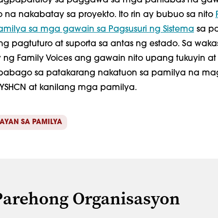
nagpapatuloy sa paggawa sa mga panlabas na gaw
 na nakabatay sa proyekto. Ito rin ay bubuo sa nito
milya sa mga gawain sa Pagsusuri ng Sistema
sa p
g pagtuturo at suporta sa antas ng estado. Sa wakas
ng Family Voices ang gawain nito upang tukuyin at
abago sa patakarang nakatuon sa pamilya na m
YSHCN at kanilang mga pamilya.
AYAN SA PAMILYA
 Parehong Organisasyon