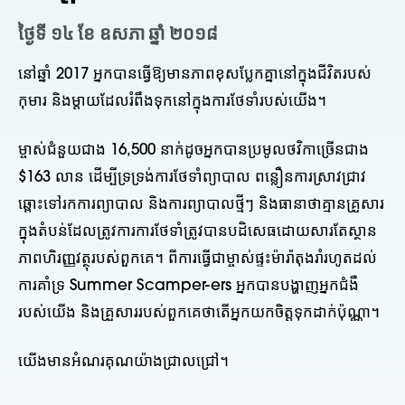
ថ្ងៃទី ១៤ ខែ ឧសភា ឆ្នាំ ២០១៨
នៅឆ្នាំ 2017 អ្នកបានធ្វើឱ្យមានភាពខុសប្លែកគ្នានៅក្នុងជីវិតរបស់
កុមារ និងម្តាយដែលរំពឹងទុកនៅក្នុងការថែទាំរបស់យើង។
ម្ចាស់ជំនួយជាង 16,500 នាក់ដូចអ្នកបានប្រមូលថវិកាច្រើនជាង
$163 លាន ដើម្បីទ្រទ្រង់ការថែទាំព្យាបាល ពន្លឿនការស្រាវជ្រាវ
ឆ្ពោះទៅរកការព្យាបាល និងការព្យាបាលថ្មីៗ និងធានាថាគ្មានគ្រួសារ
ក្នុងតំបន់ដែលត្រូវការការថែទាំត្រូវបានបដិសេធដោយសារតែស្ថាន
ភាពហិរញ្ញវត្ថុរបស់ពួកគេ។ ពីការធ្វើជាម្ចាស់ផ្ទះម៉ារ៉ាតុងរាំរហូតដល់
ការគាំទ្រ Summer Scamper-ers អ្នកបានបង្ហាញអ្នកជំងឺ
របស់យើង និងគ្រួសាររបស់ពួកគេថាតើអ្នកយកចិត្តទុកដាក់ប៉ុណ្ណា។
យើងមានអំណរគុណយ៉ាងជ្រាលជ្រៅ។