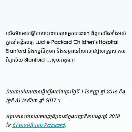
យើងមិនអាចធ្វើបែបនេះដោយគ្មានអ្នកបានទេ។ ពីពួកយើងទាំងអស់
គ្នានៅមន្ទីរពេទ្យ Lucile Packard Children's Hospital
Stanford និងកម្មវិធីកុមារ និងសម្ភពនៅសាលាវេជ្ជសាស្ត្រសាកល
វិទ្យាល័យ Stanford …សូមអរគុណ!
អំណោយដែលបានធ្វើឡើងនៅចន្លោះថ្ងៃទី 1 ខែកញ្ញា ឆ្នាំ 2016 និង
ថ្ងៃទី 31 ខែសីហា ឆ្នាំ 2017 ។
អត្ថបទនេះបានលេចចេញដំបូងនៅក្នុងបញ្ហានិទាឃរដូវឆ្នាំ 2018
នៃ
ព័ត៌មានអំពីកុមារ Packard
.