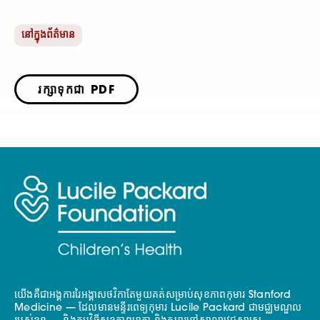
នៅក្នុងព័ត៌មាន
រក្សាទុកជា PDF
យើងគឺជាអង្គការរៃអង្គាសថវិកាតែមួយគត់សម្រាប់សុខភាពកុមារ Stanford
Medicine — ដែលមានមន្ទីរពេទ្យកុមារ Lucile Packard ជាមជ្ឈមណ្ឌល