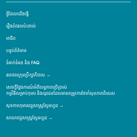
អ្វីដែលយើងធ្វើ
រឿងរ៉ាវផលប៉ះពាល់
អាជីព
បន្ទប់ព័ត៌មាន
ទំនាក់ទំនង និង FAQ
ផតថលក្រុមប្រឹក្សាភិបាល
សេចក្តីថ្លែងការណ៍អំពីលទ្ធភាពប្រើប្រាស់
កម្មវិធីសម្រាប់កុមារ និងយុវជនដែលមានតម្រូវការថែទាំសុខភាពពិសេស
សុខភាពកុមារវេជ្ជសាស្ត្រស្ទែនហ្វដ
សាលាវេជ្ជសាស្ត្រស្ទែនហ្វដ