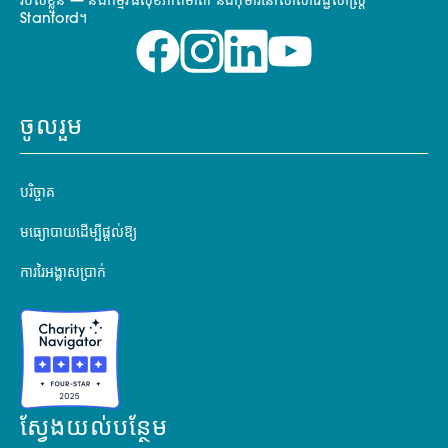
របស់ខ្លួន — និងកម្មវិធីសុខភាពមាតា និងកុមារនៅសាលាវេជ្ជសាស្ត្រ
Stanford។
ចូលរួម
បរិច្ចាគ
មធ្យោបាយដើម្បីផ្តល់ឱ្យ
ការរៃអង្គាសប្រាក់
ស្វែងយល់បន្ថែម