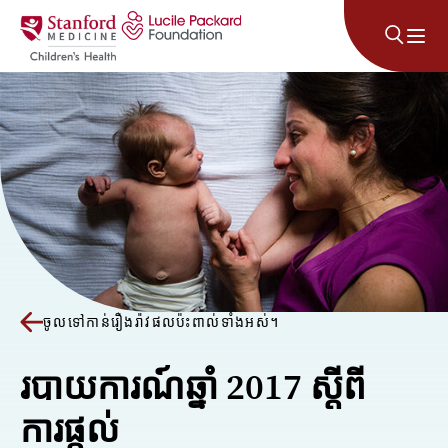
រំលងទៅមាតិកា
ចូលទៅកាន់រឿងរ៉ាវផលប៉ះពាល់ទាំងអស់។
របាយការណ៍ឆ្នាំ 2017 ស្តីពី
ការផ្តល់