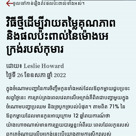
ចូលទៅកាន់រឿងរ៉ាវផលប៉ះពាល់ទាំងអស់។
វិធីថ្មីដើម្បីវាយតម្លៃគុណភាព
និងផលប៉ះពាល់នៃម៉ោងអេ
ក្រង់របស់កុមារ
ដោយ៖ Leslie Howard
ថ្ងៃទី 26 ខែឧសភា ឆ្នាំ 2022
ក្នុងចំណោមបញ្ហានៃការចិញ្ចឹមកូនទាំងអស់ដែលឪពុកម្តាយជួបប្រទះ
សព្វថ្ងៃនេះ ការគ្រប់គ្រងពេលវេលាលើអេក្រង់គឺពិតជាបញ្ហាមួយក្នុង
ចំណោមបញ្ហាប្រឈម និងច្របូកច្របល់បំផុត។ តាមពិត 71% នៃ
ឪពុកម្តាយដែលមានកូនអាយុក្រោម 12 ឆ្នាំរាយការណ៍ថា
យ៉ាងហោចណាស់មានការព្រួយបារម្ភខ្លះអំពីរយៈពេលដែលកូនរបស់
ពួកគេចំណាយលើអេក្រង់នេះបើយោងតាមការសិក្សារបស់