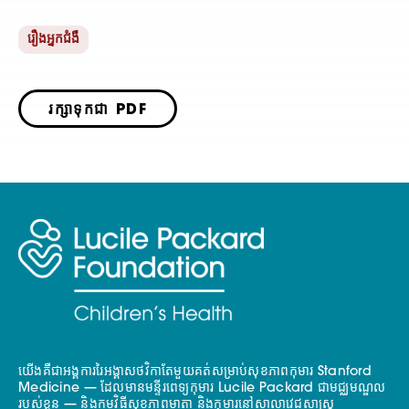
រឿងអ្នកជំងឺ
រក្សាទុកជា PDF
យើងគឺជាអង្គការរៃអង្គាសថវិកាតែមួយគត់សម្រាប់សុខភាពកុមារ Stanford
Medicine — ដែលមានមន្ទីរពេទ្យកុមារ Lucile Packard ជាមជ្ឈមណ្ឌល
របស់ខ្លួន — និងកម្មវិធីសុខភាពមាតា និងកុមារនៅសាលាវេជ្ជសាស្ត្រ