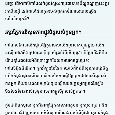
ដូច្នេះ តើមាតាបិតាដែលកំពុងស្វែងរកប្រធានបទដ៏ស្មុគស្មាញនេះគួរ
រកមើលអ្វី នៅពេលដែលកូនរបស់ពួកគេចំណាយពេលច្រើន
នៅលើអេក្រង់?
រក្សាភ្នែកលើសុខភាពផ្លូវចិត្តរបស់កូនអ្នក។
នៅពេលដែលយើងផ្តល់ឱ្យកូនរបស់យើងនូវស្មាតហ្វូនមួយ យើង
សង្ឃឹមថាវានឹងត្រូវបានប្រើប្រាស់គ្រប់វិធីត្រឹមត្រូវ។ ប៉ុន្តែយើងក៏ដឹង
យ៉ាងខ្លាំងផងដែរអំពីគ្រោះថ្នាក់ដែលកុមារអាចជួបប្រទះ
នៅលើអ៊ីនធឺណិត។ ក្នុងអំឡុងខែនៃការយល់ដឹងអំពីសុខភាពផ្លូវចិត្ត
យើងកំពុងផ្តោតលើសារៈសំខាន់នៃការធ្វើឱ្យប្រាកដថាទូរស័ព្ទរបស់
កូនអ្នក និងរយៈពេលអេក្រង់ផ្សេងទៀតរបស់កូនអ្នកប្រសើរឡើង
មិនមែនរំខានដល់សុខុមាលភាពផ្លូវចិត្តរបស់ពួកគេ។
ដូចជាឪពុកម្តាយ អ្នកជំនាញផ្នែកសុខភាពកុមារ អ្នកស្រាវជ្រាវ និង
អ្នកដទៃចង់ឱ្យពួកគេមានគំនិតប្រសើរជាងមុនអំពីអ្វីដែលកុមារកំពុង