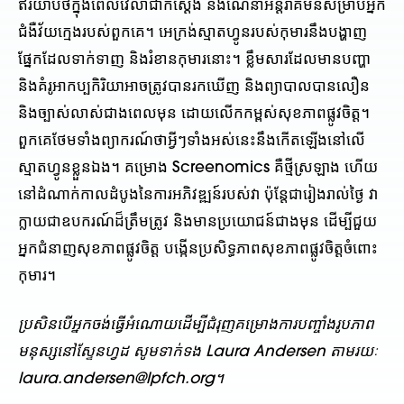
ឥរិយាបថក្នុងពេលវេលាជាក់ស្តែង និងណែនាំអន្តរាគមន៍សម្រាប់អ្នក
ជំងឺវ័យក្មេងរបស់ពួកគេ។ អេក្រង់ស្មាតហ្វូនរបស់កុមារនឹងបង្ហាញ
ផ្នែកដែលទាក់ទាញ និងរំខានកុមារនោះ។ ខ្លឹមសារដែលមានបញ្ហា
និងគំរូអាកប្បកិរិយាអាចត្រូវបានរកឃើញ និងព្យាបាលបានលឿន
និងច្បាស់លាស់ជាងពេលមុន ដោយលើកកម្ពស់សុខភាពផ្លូវចិត្ត។
ពួកគេថែមទាំងព្យាករណ៍ថាអ្វីៗទាំងអស់នេះនឹងកើតឡើងនៅលើ
ស្មាតហ្វូនខ្លួនឯង។ គម្រោង Screenomics គឺថ្មីស្រឡាង ហើយ
នៅដំណាក់កាលដំបូងនៃការអភិវឌ្ឍន៍របស់វា ប៉ុន្តែជារៀងរាល់ថ្ងៃ វា
ក្លាយជាឧបករណ៍ដ៏ត្រឹមត្រូវ និងមានប្រយោជន៍ជាងមុន ដើម្បីជួយ
អ្នកជំនាញសុខភាពផ្លូវចិត្ត បង្កើនប្រសិទ្ធភាពសុខភាពផ្លូវចិត្តចំពោះ
កុមារ។
ប្រសិនបើអ្នកចង់ធ្វើអំណោយដើម្បីជំរុញគម្រោងការបញ្ចាំងរូបភាព
មនុស្សនៅស្ទែនហ្វដ សូមទាក់ទង Laura Andersen តាមរយៈ
laura.andersen@lpfch.org។