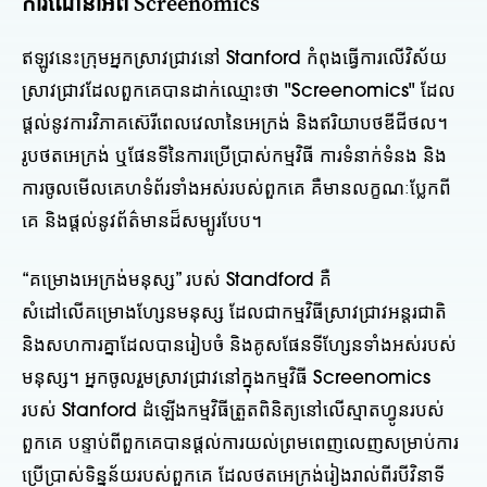
ការណែនាំអំពី Screenomics
ឥឡូវនេះក្រុមអ្នកស្រាវជ្រាវនៅ Stanford កំពុងធ្វើការលើវិស័យ
ស្រាវជ្រាវដែលពួកគេបានដាក់ឈ្មោះថា "Screenomics" ដែល
ផ្តល់នូវការវិភាគស៊េរីពេលវេលានៃអេក្រង់ និងឥរិយាបថឌីជីថល។
រូបថតអេក្រង់ ឬផែនទីនៃការប្រើប្រាស់កម្មវិធី ការទំនាក់ទំនង និង
ការចូលមើលគេហទំព័រទាំងអស់របស់ពួកគេ គឺមានលក្ខណៈប្លែកពី
គេ និងផ្តល់នូវព័ត៌មានដ៏សម្បូរបែប។
“គម្រោងអេក្រង់មនុស្ស” របស់ Standford គឺ
សំដៅលើគម្រោងហ្សែនមនុស្ស ដែលជាកម្មវិធីស្រាវជ្រាវអន្តរជាតិ
និងសហការគ្នាដែលបានរៀបចំ និងគូសផែនទីហ្សែនទាំងអស់របស់
មនុស្ស។ អ្នកចូលរួមស្រាវជ្រាវនៅក្នុងកម្មវិធី Screenomics
របស់ Stanford ដំឡើងកម្មវិធីត្រួតពិនិត្យនៅលើស្មាតហ្វូនរបស់
ពួកគេ បន្ទាប់ពីពួកគេបានផ្តល់ការយល់ព្រមពេញលេញសម្រាប់ការ
ប្រើប្រាស់ទិន្នន័យរបស់ពួកគេ ដែលថតអេក្រង់រៀងរាល់ពីរបីវិនាទី