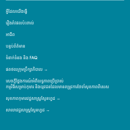
អ្វីដែលយើងធ្វើ
រឿងរ៉ាវផលប៉ះពាល់
អាជីព
បន្ទប់ព័ត៌មាន
ទំនាក់ទំនង និង FAQ
ផតថលក្រុមប្រឹក្សាភិបាល
សេចក្តីថ្លែងការណ៍អំពីលទ្ធភាពប្រើប្រាស់
កម្មវិធីសម្រាប់កុមារ និងយុវជនដែលមានតម្រូវការថែទាំសុខភាពពិសេស
សុខភាពកុមារវេជ្ជសាស្ត្រស្ទែនហ្វដ
សាលាវេជ្ជសាស្ត្រស្ទែនហ្វដ