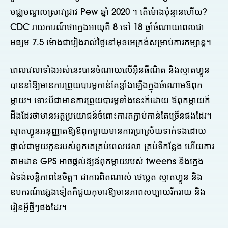
មជ្ឈមណ្ឌលស្រាវជ្រាវ Pew ឆ្នាំ 2020 ។ តើម៉ោងប៉ុន្មានហើយ?
CDC រាយការណ៍ថាក្មេងអាយុពី 8 ទៅ 18 ឆ្នាំចំណាយពេលជា
មធ្យម 7.5 ម៉ោងជារៀងរាល់ថ្ងៃនៅមុខអេក្រង់សម្រាប់ការកម្សាន្ត។
ពេលវេលាទាំងអស់នេះបានចំណាយលើអ៊ីនធឺណិត និងស្មាតហ្វូន
បាននាំឱ្យមានការព្រួយបារម្ភកាន់តែខ្លាំងឡើងក្នុងចំណោមឪពុក
ម្តាយ។ ទោះបីជាមានការព្រួយបារម្ភទាំងនេះក៏ដោយ ឪពុកម្តាយក៏
ដឹងដែរថាមានអត្ថប្រយោជន៍ចំពោះការតភ្ជាប់កាន់តែច្រើនផងដែរ។
ស្មាតហ្វូនអនុញ្ញាតឱ្យឪពុកម្តាយមានការប្រាស្រ័យទាក់ទងដោយ
ផ្ទាល់ជាមួយកូនរបស់ពួកគេគ្រប់ពេលវេលា គ្រប់ទីកន្លែង ហើយការ
តាមដាន GPS អាចផ្តល់ឱ្យឪពុកម្តាយរបស់ tweens និងក្មេង
ជំទង់សន្តិភាពនៃចិត្ត។ ជាការពិតណាស់ ថេប្លេត ស្មាតហ្វូន និង
ឧបករណ៍ផ្សេងទៀតក៏ជួយកុមារឱ្យមានភាពសប្បាយរីករាយ និង
រៀនអ្វីថ្មីៗផងដែរ។