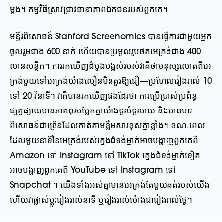
ម្តង។ កម្មវិធីស្រាវជ្រាវធានាភាពឯកជនរបស់ពួកគេ។
មន្ទីរពិសោធន៍ Stanford Screenomics បានធ្វើការជាមួយអ្នក
ចូលរួមជាង 600 នាក់ ហើយបានប្រមូលរូបថតអេក្រង់ជាង 400
លានសន្លឹក។ ការរកឃើញដំបូងបង្អស់របស់វាគឺថាមនុស្សលោតពីអេ
ក្រង់មួយទៅអេក្រង់យ៉ាងលឿនមិនគួរឱ្យជឿ—ប្រហែលរៀងរាល់ 10
ទៅ 20 វិនាទី។ វាក៏បានរកឃើញផងដែរថា ការប្រើប្រាស់ប្រព័ន្ធ
ផ្សព្វផ្សាយមានភាពខុសប្លែកគ្នាយ៉ាងទូលំទូលាយ និងមានបទ
ពិសោធន៍ជាច្រើនដែលកាត់តាមខ្លឹមសារខុសគ្នាខ្លាំង។ ខណៈពេល
ដែលមួយនាទីនៃអេក្រង់របស់ក្មេងជំទង់ម្នាក់អាចបង្ហាញពួកគេពី
Amazon ទៅ Instagram ទៅ TikTok ក្មេងជំទង់ម្នាក់ទៀត
អាចបង្ហាញពួកគេពី YouTube ទៅ Instagram ទៅ
Snapchat ។ យើងទាំងអស់គ្នាមានអេក្រង់តែមួយគត់របស់យើង
ហើយវាផ្លាស់ប្តូររៀងរាល់នាទី ឬរៀងរាល់ម៉ោងជារៀងរាល់ថ្ងៃ។