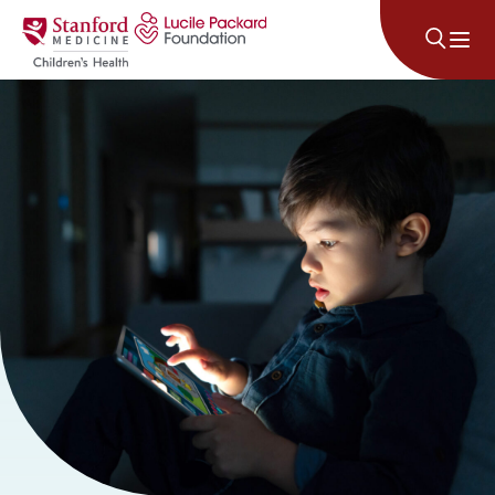
រំលងទៅមាតិកា