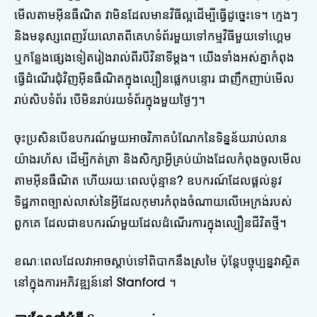
មើលតាមអ៊ីនធឺណិត វាមិនដែលមានវិធីល្អដើម្បីធ្វើដូច្នេះទេ។ ក្មេងៗ
និងមនុស្សពេញវ័យលោតពីគេហទំព័រមួយទៅកម្មវិធីមួយទៅហ្គេម
ឬកន្លែងផ្សេងទៀតរៀងរាល់ពីរបីវិនាទីម្តង។ យើងទាំងអស់គ្នាកំពុង
ធ្វើដំណើរជុំវិញអ៊ីនធឺណិតក្នុងល្បឿនផ្លេកបន្ទោរ ជាញឹកញាប់មើល
រាប់សិបទំព័រ បើមិនរាប់រយទំព័រក្នុងមួយថ្ងៃៗ។
ចុះប្រសិនបើឧបករណ៍មួយអាចវិភាគបំណែកនៃទិន្នន័យរាប់លាន
យ៉ាងរហ័ស ដើម្បីកត់ត្រា និងសិក្សាអ្វីគ្រប់យ៉ាងដែលកំពុងចូលមើល
តាមអ៊ីនធឺណិត ហើយរយៈពេលប៉ុន្មាន? ឧបករណ៍ដែលផ្តល់នូវ
ទិដ្ឋភាពច្បាស់លាស់នៃអ្វីដែលកុមារកំពុងចំណាយលើអេក្រង់របស់
ពួកគេ ដែលជាឧបករណ៍មួយដែលដំណើរការក្នុងល្បឿនជីវិតថ្មី។
ខណៈពេលដែលវាអាចស្តាប់ទៅពិបាកនឹងស្រមៃ ប៉ុន្តែបច្ចុប្បន្នវាស្ថិត
នៅក្នុងការអភិវឌ្ឍន៍នៅ Stanford ។