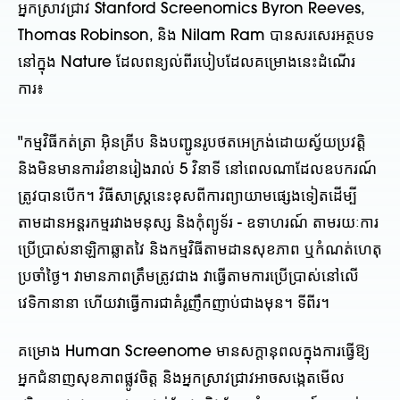
អ្នកស្រាវជ្រាវ Stanford Screenomics Byron Reeves,
Thomas Robinson, និង Nilam Ram បានសរសេរអត្ថបទ
នៅក្នុង Nature ដែលពន្យល់ពីរបៀបដែលគម្រោងនេះដំណើរ
ការ៖
"កម្មវិធីកត់ត្រា អ៊ិនគ្រីប និងបញ្ជូនរូបថតអេក្រង់ដោយស្វ័យប្រវត្តិ
និងមិនមានការរំខានរៀងរាល់ 5 វិនាទី នៅពេលណាដែលឧបករណ៍
ត្រូវបានបើក។ វិធីសាស្រ្តនេះខុសពីការព្យាយាមផ្សេងទៀតដើម្បី
តាមដានអន្តរកម្មរវាងមនុស្ស និងកុំព្យូទ័រ - ឧទាហរណ៍ តាមរយៈការ
ប្រើប្រាស់នាឡិកាឆ្លាតវៃ និងកម្មវិធីតាមដានសុខភាព ឬកំណត់ហេតុ
ប្រចាំថ្ងៃ។ វាមានភាពត្រឹមត្រូវជាង វាធ្វើតាមការប្រើប្រាស់នៅលើ
វេទិកានានា ហើយវាធ្វើការជាគំរូញឹកញាប់ជាងមុន។ ទីពីរ។
គម្រោង Human Screenome មានសក្តានុពលក្នុងការធ្វើឱ្យ
អ្នកជំនាញសុខភាពផ្លូវចិត្ត និងអ្នកស្រាវជ្រាវអាចសង្កេតមើល