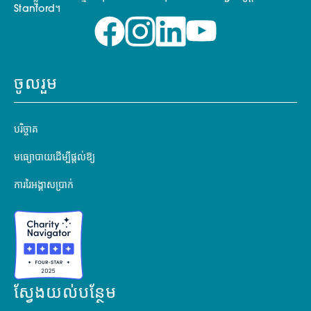
Stanford។
ចូលរួម
បរិច្ចាគ
មធ្យោបាយដើម្បីផ្តល់ឱ្យ
ការរៃអង្គាសប្រាក់
ស្វែងយល់បន្ថែម