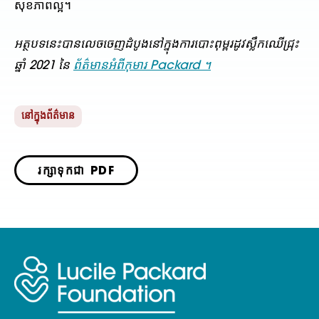
សុខភាពល្អ។
អត្ថបទនេះបានលេចចេញដំបូងនៅក្នុងការបោះពុម្ពរដូវស្លឹកឈើជ្រុះ
ឆ្នាំ 2021 នៃ
ព័ត៌មានអំពីកុមារ Packard ។
នៅក្នុងព័ត៌មាន
រក្សាទុកជា PDF