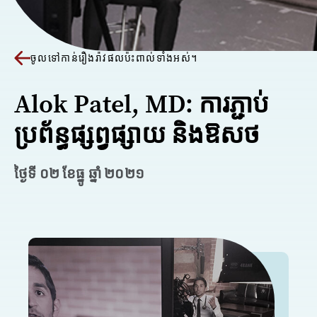
ចូលទៅកាន់រឿងរ៉ាវផលប៉ះពាល់ទាំងអស់។
Alok Patel, MD: ការភ្ជាប់
ប្រព័ន្ធផ្សព្វផ្សាយ និងឱសថ
ថ្ងៃទី ០២ ខែធ្នូ ឆ្នាំ ២០២១