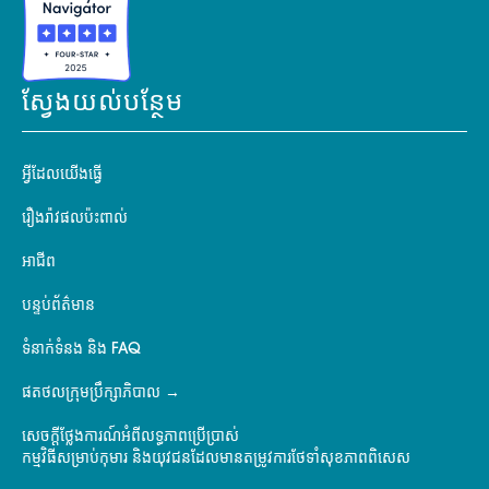
ស្វែងយល់បន្ថែម
អ្វីដែលយើងធ្វើ
រឿងរ៉ាវផលប៉ះពាល់
អាជីព
បន្ទប់ព័ត៌មាន
ទំនាក់ទំនង និង FAQ
ផតថលក្រុមប្រឹក្សាភិបាល
សេចក្តីថ្លែងការណ៍អំពីលទ្ធភាពប្រើប្រាស់
កម្មវិធីសម្រាប់កុមារ និងយុវជនដែលមានតម្រូវការថែទាំសុខភាពពិសេស