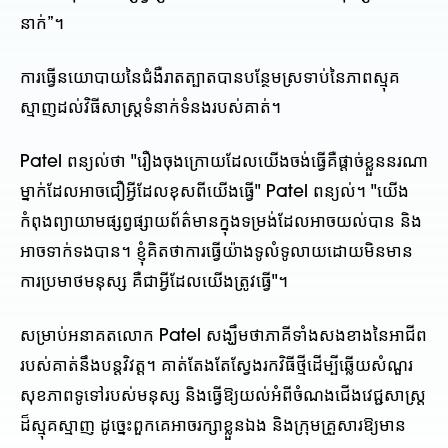
នាក់”។
ការធ្វើនយោបាយនៃជំងឺរាតត្បាតបានបន្ថែមស្រទាប់នៃភាពស្មុគ
ស្មាញដល់វិធីសាស្រ្តទំនាក់ទំនងរបស់គាត់។
Patel ពន្យល់ថា "រឿងចុងក្រោយដែលយើងចង់ធ្វើគឺផ្តាច់ខ្លួននរណា
ម្នាក់ដែលអាចជឿអ្វីដែលខុសពីយើងធ្វើ" Patel ពន្យល់។ "យើង
កំពុងព្យាយាមផ្សព្វផ្សាយព័ត៌មានក្នុងទម្រង់ដែលអាចយល់បាន និង
អាចទាក់ទងបាន។ ខ្ញុំគិតថាការធ្វើយ៉ាងទូលំទូលាយដោយមិនមាន
ការប្រមាថមនុស្ស គឺជាអ្វីដែលយើងត្រូវធ្វើ"។
សម្រាប់អនាគតលោក Patel សង្ឃឹមថាភាគីទាំងសងខាងនៃអាជីព
របស់គាត់នឹងបន្តវិវត្ត។ គាត់តែងតែស្វែងរកវិធីថ្មីដើម្បីឆ្លើយសំណួរ
សុខភាពទូទៅរបស់មនុស្ស និងធ្វើឱ្យយល់អំពីចំណងជើងវេជ្ជសាស្ត្រ
ដ៏ស្មុគស្មាញ ដូច្នេះពួកគេអាចរក្សាខ្លួនឯង និងក្រុមគ្រួសារឱ្យមាន