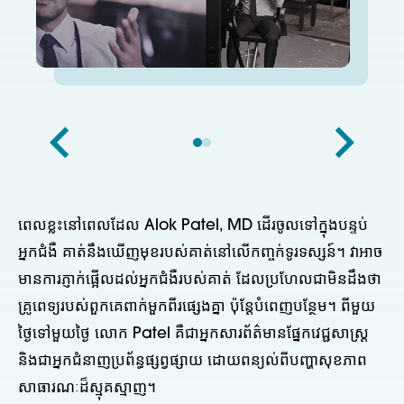
ពេលខ្លះនៅពេលដែល Alok Patel, MD ដើរចូលទៅក្នុងបន្ទប់
អ្នកជំងឺ គាត់នឹងឃើញមុខរបស់គាត់នៅលើកញ្ចក់ទូរទស្សន៍។ វាអាច
មានការភ្ញាក់ផ្អើលដល់អ្នកជំងឺរបស់គាត់ ដែលប្រហែលជាមិនដឹងថា
គ្រូពេទ្យរបស់ពួកគេពាក់មួកពីរផ្សេងគ្នា ប៉ុន្តែបំពេញបន្ថែម។ ពីមួយ
ថ្ងៃទៅមួយថ្ងៃ លោក Patel គឺជាអ្នកសារព័ត៌មានផ្នែកវេជ្ជសាស្រ្ត
និងជាអ្នកជំនាញប្រព័ន្ធផ្សព្វផ្សាយ ដោយពន្យល់ពីបញ្ហាសុខភាព
សាធារណៈដ៏ស្មុគស្មាញ។