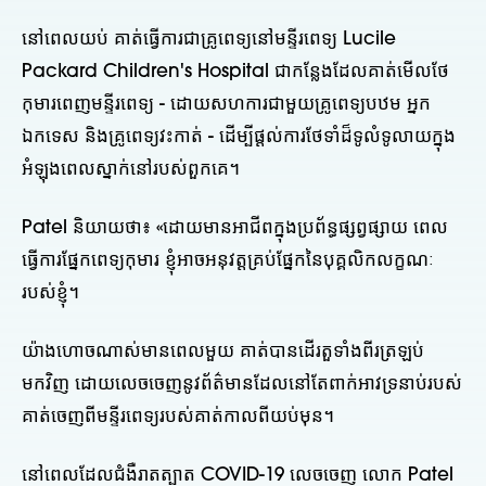
នៅពេលយប់ គាត់ធ្វើការជាគ្រូពេទ្យនៅមន្ទីរពេទ្យ Lucile
Packard Children's Hospital ជាកន្លែងដែលគាត់មើលថែ
កុមារពេញមន្ទីរពេទ្យ - ដោយសហការជាមួយគ្រូពេទ្យបឋម អ្នក
ឯកទេស និងគ្រូពេទ្យវះកាត់ - ដើម្បីផ្តល់ការថែទាំដ៏ទូលំទូលាយក្នុង
អំឡុងពេលស្នាក់នៅរបស់ពួកគេ។
Patel និយាយ​ថា​៖ «​ដោយ​មាន​អាជីព​ក្នុង​ប្រព័ន្ធ​ផ្សព្វផ្សាយ ពេល​
ធ្វើ​ការ​ផ្នែក​ពេទ្យ​កុមារ ខ្ញុំ​អាច​អនុវត្ត​គ្រប់​ផ្នែក​នៃ​បុគ្គលិក​លក្ខណៈ​
របស់​ខ្ញុំ​។
យ៉ាងហោចណាស់មានពេលមួយ គាត់បានដើរតួទាំងពីរត្រឡប់
មកវិញ ដោយលេចចេញនូវព័ត៌មានដែលនៅតែពាក់អាវទ្រនាប់របស់
គាត់ចេញពីមន្ទីរពេទ្យរបស់គាត់កាលពីយប់មុន។
នៅពេលដែលជំងឺរាតត្បាត COVID-19 លេចចេញ លោក Patel