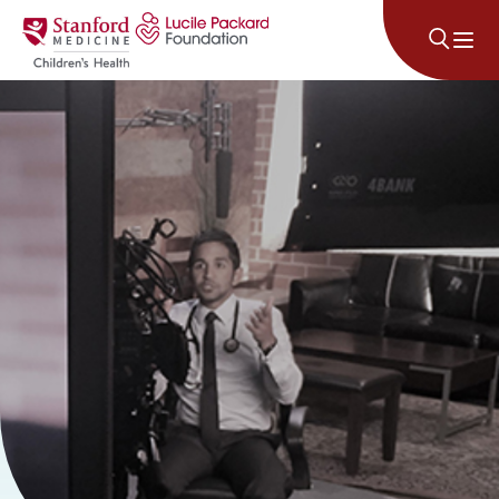
រំលងទៅមាតិកា