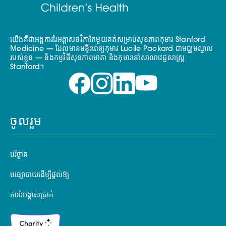
យើងគឺជាអង្គការរៃអង្គាសថវិកាតែមួយគត់សម្រាប់សុខភាពកុមារ Stanford
Medicine — ដែលមានមន្ទីរពេទ្យកុមារ Lucile Packard ជាមជ្ឈមណ្ឌល
របស់ខ្លួន — និងកម្មវិធីសុខភាពមាតា និងកុមារនៅសាលាវេជ្ជសាស្ត្រ
Stanford។
ចូលរួម
បរិច្ចាគ
មធ្យោបាយដើម្បីផ្តល់ឱ្យ
ការរៃអង្គាសប្រាក់