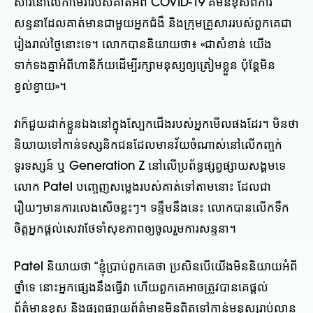
សារនៅលើកាមេរ៉ារបស់គាត់អំពី COVID-19 គឺមិនខុសពីការ
សន្ទនាដែលគាត់មានជាមួយអ្នកជំងឺ និងក្រុមគ្រួសាររបស់ពួកគេជា
រៀងរាល់ថ្ងៃនោះទេ។ លោក​បាន​និយាយ​ថា​៖ «​ជា​សំខាន់ យើង​
ទាក់ទង​គ្នា​អំពី​ហានិភ័យ​ដើម្បី​រក្សា​មនុស្ស​ឲ្យ​ត្រៀម​ខ្លួន ប៉ុន្តែ​មិន​
ខ្វល់ខ្វាយ​»​។
វាក៏ជួយដាក់ខ្លួនឯងនៅក្នុងស្បែកជើងរបស់អ្នកមើលផងដែរ។ មិនថា
និយាយទៅកាន់ទស្សនិកជនដែលមានវ័យចំណាស់នៅលើកញ្ចក់
ទូរទស្សន៍ ឬ Generation Z នៅលើប្រព័ន្ធផ្សព្វផ្សាយសង្គមទេ
លោក Patel បញ្ចេញសម្លេងរបស់គាត់ទៅតាមនោះ ដែលជា
រឿយៗមានការលេងសើចខ្លះៗ។ ទន្ទឹម​នឹង​នេះ លោក​បាន​លើក​ទឹក​
ចិត្ត​អ្នក​ផ្តល់​សេវា​ថែទាំ​សុខភាព​ឲ្យ​ចូល​រួម​ការ​សន្ទនា។
Patel និយាយថា “ខ្ញុំប្រាប់ពួកគេថា ប្រសិនបើយើងមិននិយាយអំពី
ថ្នាំទេ នោះអ្នកផ្សេងនឹងធ្វើវា ហើយពួកគេអាចត្រូវបានគេផ្តល់
ព័ត៌មានខុស និងផ្សព្វផ្សាយព័ត៌មានមិនពិតទៅកាន់មនុស្សរាប់លាន