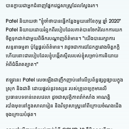
បានក្លាយជាអ្នកជំនាញផ្នែកវេជ្ជសាស្ត្រដែលស្វែងរក។
Patel និយាយថា "ខ្ញុំចាំថាបានធ្វើកន្លែងមួយនៅខែកុម្ភៈឆ្នាំ 2020"
Patel និយាយដោយរំឮកពីរបៀបដែលគាត់បានចែករំលែកការយក
ចិត្តទុកដាក់ជាមួយពិធីករបណ្តាញព័ត៌មាន។ "យើងបានរក្សាការ
សន្ទនាធម្មតា ប៉ុន្តែផ្តល់ព័ត៌មាន។ វាដូចជាការជជែកគ្នារវាងមិត្តភក្តិ
ហើយនោះជារបៀបដែលខ្ញុំបង្កើតស្ទីលរបស់ខ្ញុំសម្រាប់ការនិយាយ
អំពីជំងឺរាតត្បាត។"
ឥឡូវនេះ Patel លេចឡើងជាញឹកញាប់នៅលើប្រព័ន្ធផ្សព្វផ្សាយក្នុង
ស្រុក និងជាតិ ដោយផ្តល់នូវទស្សនៈរបស់គ្រូពេទ្យកុមារលើ
ប្រធានបទទាន់ពេលវេលា ដូចជាសុវត្ថិភាពវ៉ាក់សាំង អាណត្តិ
របាំងមុខនៅក្នុងសាលារៀន និងវិទ្យាសាស្រ្តនៅពីក្រោយចំណងជើង
ចុងក្រោយបំផុត។