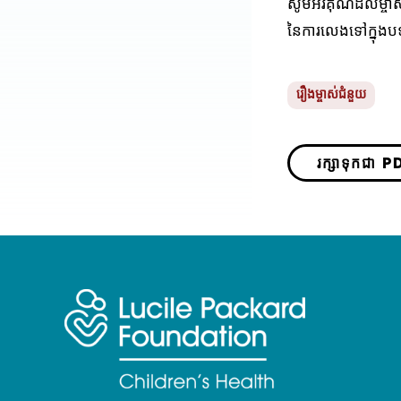
សូមអរគុណដល់ម្ចាស
នៃការលេងទៅក្នុងប
រឿងម្ចាស់ជំនួយ
រក្សាទុកជា P