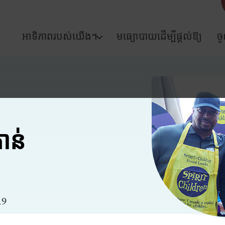
អាទិភាពរបស់យើង។
មធ្យោបាយដើម្បីផ្តល់ឱ្យ
ច
ាន់
19