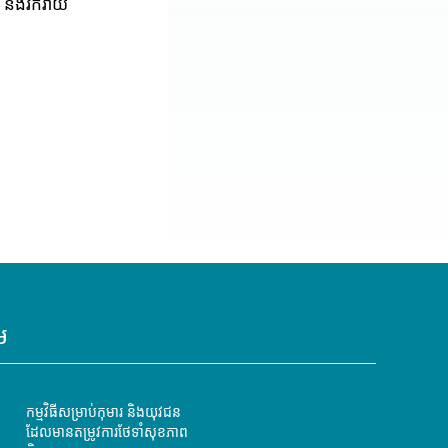
និងរីករាយ
ម
កម្មវិធីសម្រាប់កុមារ និងយុវជន
ដែលមានតម្រូវការថែទាំសុខភាព