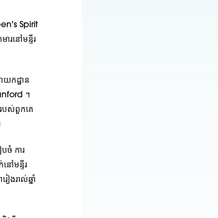
een's Spirit
មារនៅមន្ទីរ
ាយកដ្ឋាន
tanford ។
របស់ពួកគេ
។
ៀបចំ ការ
នៅមន្ទីរ
ៀងរាល់ឆ្នាំ