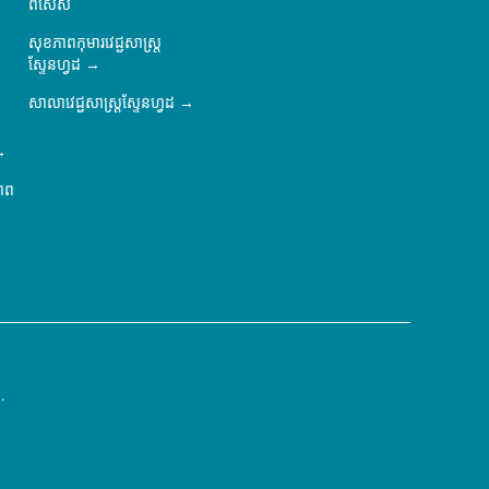
ពិសេស
សុខភាពកុមារវេជ្ជសាស្ត្រ
ស្ទែនហ្វដ
សាលាវេជ្ជសាស្ត្រស្ទែនហ្វដ
ភាព
.