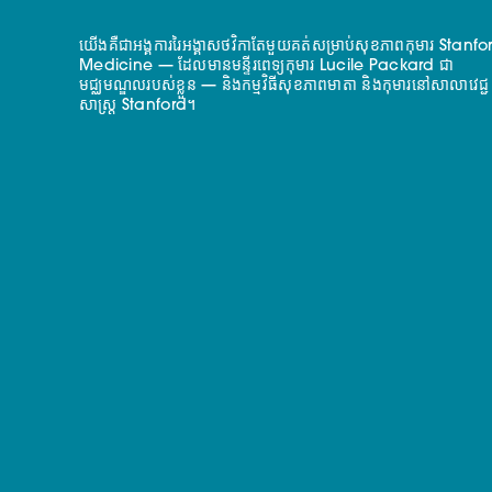
យើងគឺជាអង្គការរៃអង្គាសថវិកាតែមួយគត់សម្រាប់សុខភាពកុមារ Stanfo
Medicine — ដែលមានមន្ទីរពេទ្យកុមារ Lucile Packard ជា
មជ្ឈមណ្ឌលរបស់ខ្លួន — និងកម្មវិធីសុខភាពមាតា និងកុមារនៅសាលាវេជ្ជ
សាស្ត្រ Stanford។