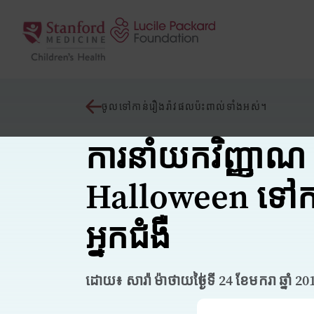
រំលងទៅមាតិកា
ចូលទៅកាន់រឿងរ៉ាវផលប៉ះពាល់ទាំងអស់។
ការនាំយកវិញ្ញាណ
Halloween ទៅក
អ្នកជំងឺ
ដោយ៖ សារ៉ា ម៉ាថាយ
ថ្ងៃទី 24 ខែមករា ឆ្នាំ 20