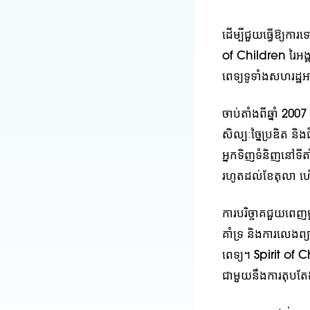
ដើម្បីជួយធ្វើឱ្យការ
of Children រៃអង្គ
ពេទ្យទូទាំងសហរដ្
ចាប់តាំងពីឆ្នាំ 
សិល្បៈច្នៃប្រឌិត 
អ្នកទិញទំនិញនៅទី
រហូតដល់ខែតុលា ហើ
ការបរិច្ចាគជួយពេញម
គាំទ្រ និងការលេងព
ពេទ្យ។ Spirit of 
ជាមួយនឹងការតុបតែង