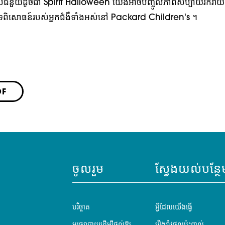
់ជំនួយដូចជា Spirit Halloween យើងអាចបញ្ចូលភាពសប្បាយរីករាយ 
ទពិសោធន៍របស់អ្នកជំងឺទាំងអស់នៅ Packard Children's ។
DF
ចូលរួម
ស្វែងយល់បន្ថែ
បរិច្ចាគ
អ្វីដែលយើងធ្វើ