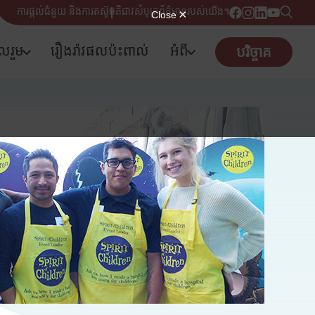
ការផ្តល់ជំនួយ និងការតស៊ូមតិ
ជាវសំបុត្រព័ត៌មានរបស់យើង។
ូលរួម
រឿងរ៉ាវផលប៉ះពាល់
អំពី
បរិច្ចាគ