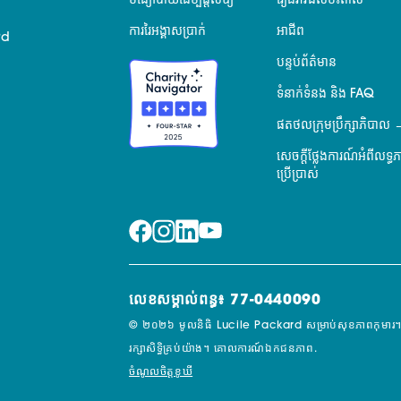
មធ្យោបាយដើម្បីផ្តល់ឱ្យ
រឿងរ៉ាវផលប៉ះពាល់
ការរៃអង្គាសប្រាក់
អាជីព
rd
បន្ទប់ព័ត៌មាន
ទំនាក់ទំនង និង FAQ
ផតថលក្រុមប្រឹក្សាភិបាល
សេចក្តីថ្លែងការណ៍អំពីលទ្ធ
ប្រើប្រាស់
លេខសម្គាល់ពន្ធ៖ 77-0440090
© ២០២៦ មូលនិធិ Lucile Packard សម្រាប់សុខភាពកុមារ។
រក្សាសិទ្ធិគ្រប់យ៉ាង។
គោលការណ៍ឯកជនភាព.
ចំណូលចិត្តខូឃី