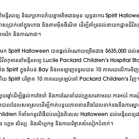
ទៅមន្ទីរពេទ្យ និងរក្សាភាពភ័យខ្លាចតិចជាងមុន យុទ្ធនាការ Spirit Hallow
ាសប្រាក់នៅក្នុងហាង និងតាមអ៊ីនធឺណិត ដើម្បីគាំទ្រដល់នាយកដ្ឋានជីវិតកុ
ឋអាមេរិក និងកាណាដា។
2007 មក Spirit Halloween បានផ្តល់អំណោយច្រើនជាង $635,000 ដល់ន
និងជីវិតកុមារនៅមន្ទីរពេទ្យ Lucile Packard Children's Hospital S
តាំង Spirit ក្នុងតំបន់ Bay និងអនឡាញទទួលបាន 10 ភាគរយលើការទិញ
យ Spirit បរិច្ចាគ 10 ភាគរយត្រឡប់ទៅ Packard Children's វិញ
ួយឆ្នាំដើម្បីផ្តល់ការថែទាំ និងការណែនាំដល់គ្រួសារតាមរយៈការអប់រំ ការរ
្យាបាលដែលសមស្របដើម្បីកាត់បន្ថយភាពតានតឹងដែលទាក់ទងនឹងការស្នាក់
Children ក៏នាំមកនូវពិធីជប់លៀងពិសេស Halloween ដល់មន្ទីរពេទ្យជារ
 ហ្គេម សិល្បៈ និងសិប្បកម្ម និងការបរិច្ចាគសំលៀកបំពាក់។