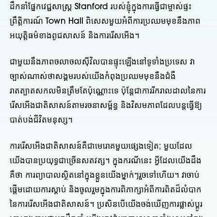
ដឹកនាំផ្នែកវេជ្ជសាស្ត្រ Stanford របស់ខ្ញុំក្នុងការធ្វើជាម្ចាស់ផ្ទះ
ព្រឹត្តិការណ៍ Town Hall ពិសេសមួយអំពីការប្រឈមមុខនឹងភាព
អយុត្តិធម៌ខាងពូជសាសន៍ និងការរើសអើង។
ជាមួយនឹងភាពចលាចលស៊ីវិលបានផ្ទុះឡើងនៅទូទាំងប្រទេស វា
ច្បាស់ណាស់ថាសង្គមរបស់យើងកំពុងប្រឈមមុខនឹងជំងឺ
រាតត្បាតសកលមិនត្រឹមតែប៉ុណ្ណោះទេ ប៉ុន្តែជាការរីករាលដាលនៃការ
រើសអើងជាតិសាសន៍តាមរចនាសម្ព័ន្ធ និងវិសមភាពដែលបន្តធ្វើឱ្យ
បាត់បង់ជីវិតមនុស្ស។
ការរើសអើងជាតិសាសន៍គឺជាមេរោគមួយផ្សេងទៀត; មួយ​ដែល​
យើង​បាន​ប្រយុទ្ធ​ជា​ច្រើន​សតវត្ស។ ក្នុងករណីនេះ អ្វី​ដែល​យើង​ដឹង​
គឺថា ការព្យាបាល​ស្ថិតនៅ​ក្នុង​ខ្លួន​យើង​ម្នាក់ៗ​រួចទៅហើយ។ វាចាប់
ផ្តើមដោយការស្តាប់ និងចូលរួមក្នុងការពិភាក្សាអំពីការពិតដ៏លំបាក
នៃការរើសអើងជាតិសាសន៍។ ប្រសិនបើយើងចង់ឃើញការផ្លាស់ប្តូរ