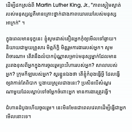
ដើម្បីដកស្រង់ពី Martin Luther King, Jr., "ភាពស្ងៀមស្ងាត់
របស់មនុស្សល្អគឺមានគ្រោះថ្នាក់ជាងភាពឃោរឃៅរបស់មនុស្ស
អាក្រក់" ។
ក្នុង​ពេល​មាន​ទុក្ខ​នេះ ខ្ញុំ​សូម​ដាស់​តឿន​អ្នក​កុំ​ឲ្យ​មើល​ទៅ​ឆ្ងាយ។
និយាយជាមួយគ្រួសារ មិត្តភ័ក្តិ មិត្តរួមការងាររបស់អ្នក។ សូម​
ពិចារណា៖ តើ​វា​នឹង​លំបាក​ប៉ុណ្ណា​សម្រាប់​មនុស្ស​ម្នាក់​ដែល​មាន​
រូបរាង​ខុស​ពី​អ្នក​ក្នុង​ការ​ចូល​រួម​ព្រះវិហារ​របស់​អ្នក? សាលារបស់
អ្នក? ក្រុមកីឡារបស់អ្នក? សួរខ្លួនឯងថា តើខ្ញុំកំពុងធ្វើអ្វី ដែលធ្វើ
ឲ្យវាកាន់តែពិបាក ឬងាយស្រួលជាងនេះ? ប្រសិនបើសំណួរ
ណាមួយដែលស្តាប់ទៅចម្លែកចំពោះអ្នក មានការងារត្រូវធ្វើ។
ជំហានដំបូងហើយចូលរួម។ នេះ​មិន​មែន​ជា​ពេល​វេលា​ដើម្បី​ធ្វើ​ជា​អ្នក​
មើល​នោះ​ទេ។