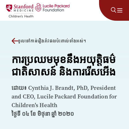
រំលងទៅមាតិកា
ចូលទៅកាន់រឿងរ៉ាវផលប៉ះពាល់ទាំងអស់។
ការប្រឈមមុខនឹងអយុត្តិធម៌
ជាតិសាសន៍ និងការរើសអើង
ដោយ៖ Cynthia J. Brandt, PhD, President
and CEO, Lucile Packard Foundation for
Children's Health
ថ្ងៃទី ០៤ ខែ មិថុនា ឆ្នាំ ២០២០