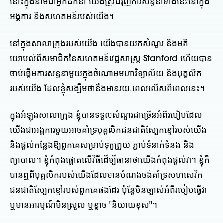
នោះក្នុងនាមជាអ្នកដឹកនាំ យើងត្រូវជំរុញការសន្ទនាទាំងនេះនៅក្នុង
អង្គការ និងសហគមន៍របស់យើង។
នៅក្នុងសាលាក្រុងរបស់យើង យើងបានយកសំណួរ និងមតិ
យោបល់ពីសមាជិកនៃសហគមន៍វេជ្ជសាស្ត្រ Stanford ហើយបាន
ចាប់ផ្តើមការសន្ទនាមួយក្នុងចំណោមមហាវិទ្យាល័យ និងបុគ្គលិក
របស់យើង ដែលខ្ញុំសង្ឃឹមថានឹងមានរយៈពេលលើសពីពេលនេះ។
ក្នុងអំឡុងសាលាក្រុង ខ្ញុំបានទទួលសំណួរជាច្រើនអំពីរបៀបដែល
យើងជាអង្គការមួយអាចគាំទ្របុគ្គលិកជនជាតិស្បែកខ្មៅរបស់យើង
និងផ្តល់កន្លែងឱ្យពួកគេសម្រាប់ទុក្ខព្រួយ ភ្ជាប់ទំនាក់ទំនង និង
ព្យាបាល។ ខ្ញុំកំពុងផ្តោតលើវិធីដើម្បីធានាថាយើងកំពុងផ្តល់វា។ ខ្ញុំក៏
បានឮពីបុគ្គលិករបស់យើងដែលមានបំណងចង់គាំទ្រសហសេវិក
ជនជាតិស្បែកខ្មៅរបស់ពួកគេផងដែរ ប៉ុន្តែមិនច្បាស់អំពីរបៀបធ្វើវា
ឬមានអារម្មណ៍មិនស្រួល ឬខ្លាច "និយាយខុស"។