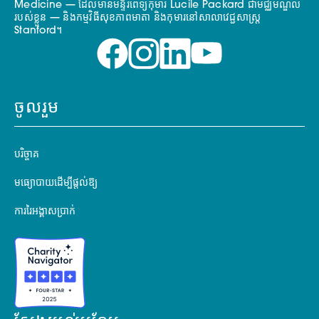
Medicine — ដែលមានមន្ទីរពេទ្យកុមារ Lucile Packard ជាមជ្ឈមណ្ឌល
របស់ខ្លួន — និងកម្មវិធីសុខភាពមាតា និងកុមារនៅសាលាវេជ្ជសាស្ត្រ
Stanford។
ចូលរួម
បរិច្ចាគ
មធ្យោបាយដើម្បីផ្តល់ឱ្យ
ការរៃអង្គាសប្រាក់