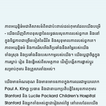
ភាពអយុត្តិធ៌មជាតិសាសន៍ពិតជាប៉ះពាល់ដល់កុមារដែលយើងបម្រើ
- យើងឃើញពីភាពខុសគ្នានៃលទ្ធផលសុខភាពរបស់ពួកគេ និងនៅ
ក្នុងទិដ្ឋភាពជាច្រើនទៀតនៃជីវិត និងសុខុមាលភាពរបស់ពួកគេ។
ភាពអយុត្តិធម៌ និងការរើសអើងគឺប្រឆាំងនឹងតម្លៃរបស់យើង
ទាំងស្រុង និងប្រឆាំងនឹងបេសកកម្មរបស់យើង។ យើងប្តេជ្ញាចិត្តក្នុង
ការស្តាប់ រៀន និងធ្វើអស់ពីសមត្ថភាព ដើម្បីបង្កើតការផ្លាស់ប្តូរ
សម្រាប់កុមារ និងគ្រួសារទាំងអស់។
យើងមានអំណរគុណ និងមានមោទនភាពក្នុងការឈរជាមួយលោក
Paul A. King ប្រធាន និងជានាយកប្រតិបត្តិនៃសុខភាពកុមារ
Stanford និង Lucile Packard Children's Hospital
Stanford និងអ្នកទាំងអស់គ្នាជារៀងរាល់ថ្ងៃ នៅពេលដែលយើង