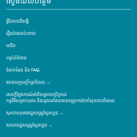
ស្វែងយល់បន្ថែម
អ្វីដែលយើងធ្វើ
រឿងរ៉ាវផលប៉ះពាល់
អាជីព
បន្ទប់ព័ត៌មាន
ទំនាក់ទំនង និង FAQ
ផតថលក្រុមប្រឹក្សាភិបាល
សេចក្តីថ្លែងការណ៍អំពីលទ្ធភាពប្រើប្រាស់
កម្មវិធីសម្រាប់កុមារ និងយុវជនដែលមានតម្រូវការថែទាំសុខភាពពិសេស
សុខភាពកុមារវេជ្ជសាស្ត្រស្ទែនហ្វដ
សាលាវេជ្ជសាស្ត្រស្ទែនហ្វដ