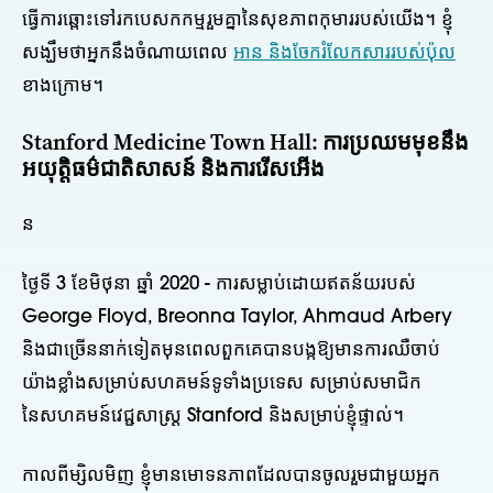
ធ្វើការឆ្ពោះទៅរកបេសកកម្មរួមគ្នានៃសុខភាពកុមាររបស់យើង។ ខ្ញុំ
សង្ឃឹមថាអ្នកនឹងចំណាយពេល
អាន និងចែករំលែកសាររបស់ប៉ុល
ខាងក្រោម។
Stanford Medicine Town Hall: ការប្រឈមមុខនឹង
អយុត្តិធម៌ជាតិសាសន៍ និងការរើសអើង
ន
ថ្ងៃទី 3 ខែមិថុនា ឆ្នាំ 2020 - ការសម្លាប់ដោយឥតន័យរបស់
George Floyd, Breonna Taylor, Ahmaud Arbery
និងជាច្រើននាក់ទៀតមុនពេលពួកគេបានបង្កឱ្យមានការឈឺចាប់
យ៉ាងខ្លាំងសម្រាប់សហគមន៍ទូទាំងប្រទេស សម្រាប់សមាជិក
នៃសហគមន៍វេជ្ជសាស្ត្រ Stanford និងសម្រាប់ខ្ញុំផ្ទាល់។
កាលពីម្សិលមិញ ខ្ញុំមានមោទនភាពដែលបានចូលរួមជាមួយអ្នក