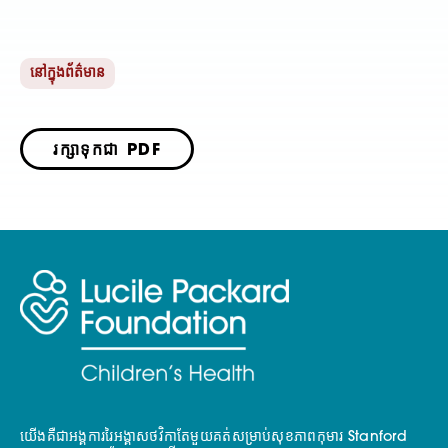
នៅក្នុងព័ត៌មាន
រក្សាទុកជា PDF
យើងគឺជាអង្គការរៃអង្គាសថវិកាតែមួយគត់សម្រាប់សុខភាពកុមារ Stanford