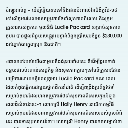
ប៉ាឡូអាល់តូ – ដើម្បីឆ្លើយតបទៅនឹងផលប៉ះពាល់នៃជំងឺកូវីដ-១៩
ទៅលើកុមារដែលមានតម្រូវការថែទាំសុខភាពពិសេស និងក្រុម
គ្រួសាររបស់ពួកគេ មូលនិធិ Lucile Packard សម្រាប់សុខភាព
កុមារ បានផ្តល់ជំនួយសង្គ្រោះបន្ទាន់ចំនួនប្រាំសរុបចំនួន $230,000
ដល់ភ្នាក់ងារក្នុងស្រុក និងជាតិ។
«គោលដៅរបស់យើងជាមួយនឹងជំនួយទាំងនេះ គឺដើម្បីជួយកាត់
បន្ថយផលប៉ះពាល់សេដ្ឋកិច្ច និងសុខភាពភ្លាមៗទៅលើគ្រួសារដែល
បម្រើការដោយមន្ទីរពេទ្យកុមារ Lucile Packard ខណៈពេល
ដែលកំពុងធ្វើការជាមួយថ្នាក់ដឹកនាំជាតិ ដើម្បីពង្រឹងប្រព័ន្ធថែទាំ
សម្រាប់កុមារដែលមានតម្រូវការថែទាំសុខភាពពិសេសក្នុងអំឡុង
ពេលដ៏សំខាន់នេះ»។ លោកស្រី Holly Henry នាយិកាកម្មវិធី
សម្រាប់កុមារដែលមានតម្រូវការថែទាំសុខភាពពិសេសរបស់មូលនិធិ
នេះ បានមានប្រសាសន៍ថា។ លោកស្រី Henry បានកត់សម្គាល់ថា