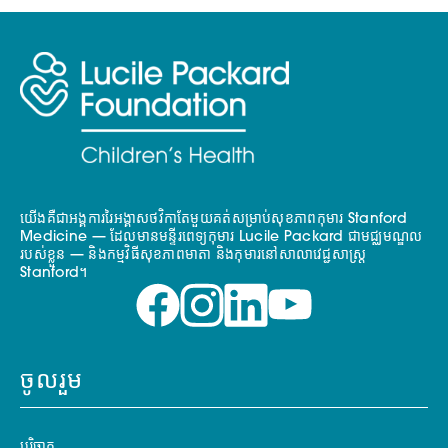
យើងគឺជាអង្គការរៃអង្គាសថវិកាតែមួយគត់សម្រាប់សុខភាពកុមារ Stanford
Medicine — ដែលមានមន្ទីរពេទ្យកុមារ Lucile Packard ជាមជ្ឈមណ្ឌល
របស់ខ្លួន — និងកម្មវិធីសុខភាពមាតា និងកុមារនៅសាលាវេជ្ជសាស្ត្រ
Stanford។
ចូលរួម
បរិច្ចាគ