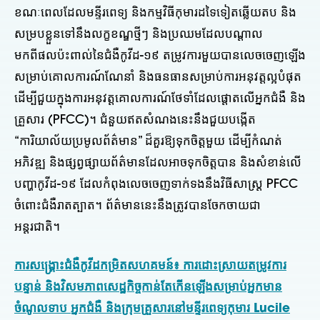
ខណៈពេលដែលមន្ទីរពេទ្យ និងកម្មវិធីកុមារដទៃទៀតឆ្លើយតប និង
សម្របខ្លួនទៅនឹងលក្ខខណ្ឌថ្មីៗ និងប្រឈមដែលបណ្តាល
មកពីផលប៉ះពាល់នៃជំងឺកូវីដ-១៩ តម្រូវការមួយបានលេចចេញឡើង
សម្រាប់គោលការណ៍ណែនាំ និងធនធានសម្រាប់ការអនុវត្តល្អបំផុត
ដើម្បីជួយក្នុងការអនុវត្តគោលការណ៍ថែទាំដែលផ្តោតលើអ្នកជំងឺ និង
គ្រួសារ (PFCC)។ ជំនួយឥតសំណងនេះនឹងជួយបង្កើត
“ការិយាល័យប្រមូលព័ត៌មាន” ដ៏គួរឱ្យទុកចិត្តមួយ ដើម្បីកំណត់
អភិវឌ្ឍ និងផ្សព្វផ្សាយព័ត៌មានដែលអាចទុកចិត្តបាន និងសំខាន់លើ
បញ្ហាកូវីដ-១៩ ដែលកំពុងលេចចេញទាក់ទងនឹងវិធីសាស្រ្ត PFCC
ចំពោះជំងឺរាតត្បាត។ ព័ត៌មាននេះនឹងត្រូវបានចែកចាយជា
អន្តរជាតិ។
ការសង្គ្រោះជំងឺកូវីដកម្រិតសហគមន៍៖ ការដោះស្រាយតម្រូវការ
បន្ទាន់ និងវិសមភាពសេដ្ឋកិច្ចកាន់តែកើនឡើងសម្រាប់អ្នកមាន
ចំណូលទាប
អ្នកជំងឺ និងក្រុមគ្រួសារនៅមន្ទីរពេទ្យកុមារ Lucile