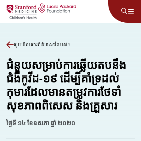
រំលងទៅមាតិកា
សូមមើលសារព័ត៌មានទាំងអស់។
ជំនួយសម្រាប់ការឆ្លើយតបនឹង
ជំងឺកូវីដ-១៩ ដើម្បីគាំទ្រដល់
កុមារដែលមានតម្រូវការថែទាំ
សុខភាពពិសេស និងគ្រួសារ
ថ្ងៃទី ១៤ ខែឧសភា ឆ្នាំ ២០២០