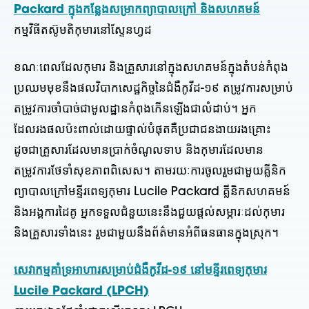
Packard ក្នុងកន្លែងសម្រាកព្យាបាលក្រៅ និងសហគមន៍
កម្មវិធីតស៊ូមតិកុមារនៅស្ទែនហ្វដ
ខណៈពេលដែលកុមារ និងគ្រួសារនៅក្នុងសហគមន៍ក្នុងតំបន់កំពុង
ប្រឈមមុខនឹងផលវិបាកសេដ្ឋកិច្ចនៃជំងឺកូវីដ-១៩ តម្រូវការសម្រាប់
តម្រូវការចាំបាច់ជាមូលដ្ឋានកំពុងកើនឡើងជាលំដាប់។ អ្នក
ដែលរងផលប៉ះពាល់ដោយផ្ទាល់បំផុតគឺប្រជាជនងាយរងគ្រោះ
ដូចជាគ្រួសារដែលមានប្រាក់ចំណូលទាប និងកុមារដែលមាន
តម្រូវការថែទាំសុខភាពពិសេស។ តាមរយៈការចូលរួមជាមួយគ្លីនិក
ព្យាបាលក្រៅមន្ទីរពេទ្យកុមារ Lucile Packard គ្លីនិកសហគមន៍
និងអង្គការដៃគូ អ្នកទទួលជំនួយនេះនឹងជួយផ្តល់សម្ភារៈដល់កុមារ
និងគ្រួសារទាំងនេះ រួមជាមួយនឹងព័ត៌មានអំពីធនធានក្នុងស្រុក។
សេវាកម្មគាំទ្រអាហារសម្រាប់ជំងឺកូវីដ-១៩ នៅមន្ទីរពេទ្យកុមារ
Lucile Packard
(LPCH)