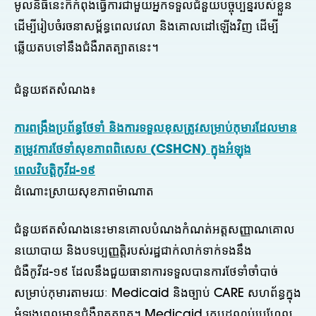
មូលនិធិនេះក៏កំពុងធ្វើការជាមួយអ្នកទទួលជំនួយបច្ចុប្បន្នរបស់ខ្លួន
ដើម្បីរៀបចំរចនាសម្ព័ន្ធពេលវេលា និងគោលដៅឡើងវិញ ដើម្បី
ឆ្លើយតបទៅនឹងជំងឺរាតត្បាតនេះ។
ជំនួយឥតសំណង៖
ការពង្រឹងប្រព័ន្ធថែទាំ និងការទទួលខុសត្រូវសម្រាប់កុមារដែលមាន
តម្រូវការថែទាំសុខភាពពិសេស (CSHCN) ក្នុងអំឡុង
ពេលវិបត្តិកូវីដ-១៩
ដំណោះស្រាយសុខភាពម៉ាណាត
ជំនួយឥតសំណងនេះមានគោលបំណងកំណត់អត្តសញ្ញាណគោល
នយោបាយ និងបទប្បញ្ញត្តិរបស់រដ្ឋជាក់លាក់ទាក់ទងនឹង
ជំងឺកូវីដ-១៩ ដែលនឹងជួយធានាការទទួលបានការថែទាំចាំបាច់
សម្រាប់កុមារតាមរយៈ Medicaid និងច្បាប់ CARE សហព័ន្ធក្នុង
អំឡុងពេលមានជំងឺរាតត្បាត។ Medicaid គ្របដណ្តប់ប្រហែល