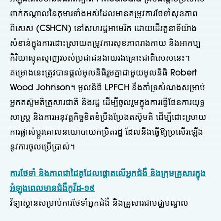
ពាក់កណ្តាលនៃកុមារទាំងអស់ដែលមានតម្រូវការថែទាំសុខភាព
ពិសេស (CSHCN) នៅសហរដ្ឋអាមេរិក ដោយដើរតួនាទីយ៉ាង
សំខាន់ក្នុងការដោះស្រាយតម្រូវការសុខភាពរាងកាយ និងអាកប្ប
កិរិយាស្មុគស្មាញរបស់ប្រជាជនងាយរងគ្រោះជាពិសេសនេះ។
គម្រោងនេះត្រូវបានផ្តល់មូលនិធិរួមគ្នាជាមួយមូលនិធិ Robert
Wood Johnson។ មូលនិធិ LPFCH នឹងគាំទ្រសំណងសម្រាប់
អ្នកតស៊ូមតិគ្រួសារជាតិ និងរដ្ឋ ដើម្បីចូលរួមក្នុងការធ្វើផែនការយុទ្ធ
សាស្ត្រ និងការអនុវត្តកិច្ចខិតខំប្រឹងប្រែងតស៊ូមតិ ដើម្បីដោះស្រាយ
ការផ្លាស់ប្តូរគោលនយោបាយកម្រិតរដ្ឋ ដែលនឹងធ្វើឱ្យប្រសើរឡើង
នូវការចូលប្រើប្រាស់។
ការថែទាំ និងភាពជាដៃគូដែលផ្តោតលើអ្នកជំងឺ និងក្រុមគ្រួសារក្នុង
អំឡុងពេលមានជំងឺកូវីដ-១៩
វិទ្យាស្ថានសម្រាប់ការថែទាំអ្នកជំងឺ និងគ្រួសារជាមជ្ឈមណ្ឌល