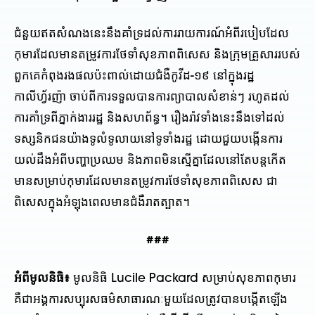
ជំនួយឥតសំណងនេះនឹងគាំទ្រដល់ការរាយការណ៍អំពីរបៀបដែល
កុមារដែលមានតម្រូវការថែទាំសុខភាពពិសេស និងក្រុមគ្រួសាររបស់
ពួកគេកំពុងរងផលប៉ះពាល់ដោយជំងឺកូវីដ-១៩ នៅក្នុងរដ្ឋ
កាលីហ្វ័រញ៉ា ចាប់ពីការទទួលបានការព្យាបាលសំខាន់ៗ រហូតដល់
ការគាំទ្រពីភ្នាក់ងាររដ្ឋ និងសហព័ន្ធ។ រឿងរ៉ាវទាំងនេះនឹងទៅដល់
ទស្សនិកជនយ៉ាងទូលំទូលាយនៅទូទាំងរដ្ឋ ដោយជួយបង្កើនការ
យល់ដឹងអំពីបញ្ហាប្រឈម និងភាពមិនស្មើគ្នាដែលនៅតែបន្តកើត
មានសម្រាប់កុមារដែលមានតម្រូវការថែទាំសុខភាពពិសេស ជា
ពិសេសក្នុងអំឡុងពេលមានជំងឺរាតត្បាត។
###
អំពីមូលនិធិ៖
មូលនិធិ Lucile Packard សម្រាប់សុខភាពកុមារ
គឺជាអង្គការសប្បុរសធម៌សាធារណៈមួយដែលត្រូវបានបង្កើតឡើង