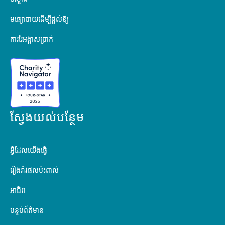
មធ្យោបាយដើម្បីផ្តល់ឱ្យ
ការរៃអង្គាសប្រាក់
ស្វែងយល់បន្ថែម
អ្វីដែលយើងធ្វើ
រឿងរ៉ាវផលប៉ះពាល់
អាជីព
បន្ទប់ព័ត៌មាន