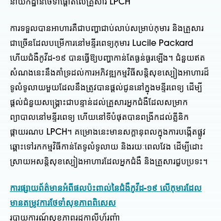
នាយកដ្ឋានថែទាំផ្តោតលើគ្រួសារ LPCH
ការទទួលបានអាហារគឺជាបញ្ហាជាប់លាប់សម្រាប់កុមារ និងគ្រួសារ
ជាច្រើនដែលបម្រើការនៅមន្ទីរពេទ្យកុមារ Lucile Packard
ហើយជំងឺកូវីដ-១៩ បានធ្វើឱ្យបញ្ហាកាន់តែធ្ងន់ធ្ងរឡើង។ ជំនួយឥត
សំណងនេះនឹងគាំទ្រដល់ការអភិវឌ្ឍកម្មវិធីសន្តិសុខស្បៀងអាហារដ៏
ទូលំទូលាយមួយដែលនឹងត្រូវបានផ្តល់ជូននៅក្នុងមន្ទីរពេទ្យ ដើម្បី
ផ្តល់ជំនួយសង្គ្រោះជាបន្ទាន់ដល់គ្រួសារអ្នកជំងឺដែលសម្រាក
ព្យាបាលនៅមន្ទីរពេទ្យ ហើយនៅទីបំផុតបានពង្រីកដល់គ្លីនិក
ផ្កាយរណប LPCH។ គម្រោងនេះមានសក្តានុពលក្នុងការបង្កើតផ្លូវ
ឆ្ពោះទៅរកកម្មវិធីកាន់តែទូលំទូលាយ និងរយៈពេលវែង ដើម្បីដោះ
ស្រាយអសន្តិសុខស្បៀងអាហារដែលអ្នកជំងឺ និងគ្រួសារជួបប្រទះ។
ការផ្សាយព័ត៌មានអំពីផលប៉ះពាល់នៃជំងឺកូវីដ-១៩ លើកុមារដែល
មានតម្រូវការថែទាំសុខភាពពិសេស
របាយការណ៍សុខភាពរដ្ឋកាលីហ្វ័រញ៉ា