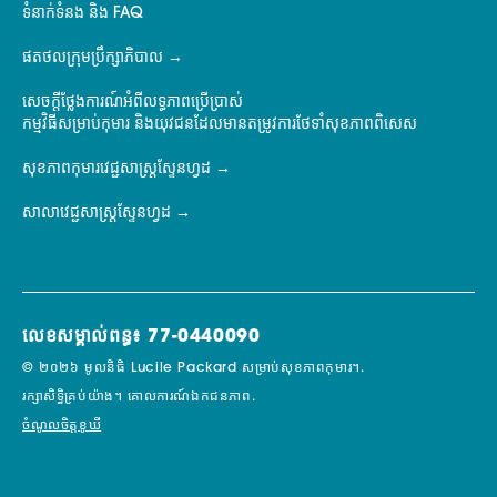
ទំនាក់ទំនង និង FAQ
ផតថលក្រុមប្រឹក្សាភិបាល
សេចក្តីថ្លែងការណ៍អំពីលទ្ធភាពប្រើប្រាស់
កម្មវិធីសម្រាប់កុមារ និងយុវជនដែលមានតម្រូវការថែទាំសុខភាពពិសេស
សុខភាពកុមារវេជ្ជសាស្ត្រស្ទែនហ្វដ
សាលាវេជ្ជសាស្ត្រស្ទែនហ្វដ
លេខសម្គាល់ពន្ធ៖ 77-0440090
© ២០២៦ មូលនិធិ Lucile Packard សម្រាប់សុខភាពកុមារ។.
រក្សាសិទ្ធិគ្រប់យ៉ាង។
គោលការណ៍ឯកជនភាព.
ចំណូលចិត្តខូឃី