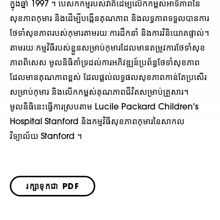
ក្នុងឆ្នាំ 1997 ។ បេសកកម្មរបស់វាគឺដើម្បីលើកកម្ពស់អាទិភាពនៃ
សុខភាពកុមារ និងដើម្បីបង្កើនគុណភាព និងលទ្ធភាពទទួលបានការ
ថែទាំសុខភាពរបស់កុមារតាមរយៈការដឹកនាំ និងការវិនិយោគផ្ទាល់។
តាមរយៈកម្មវិធីរបស់ខ្លួនសម្រាប់កុមារដែលមានតម្រូវការថែទាំសុខ
ភាពពិសេស មូលនិធិគាំទ្រដល់ការអភិវឌ្ឍន៍ប្រព័ន្ធថែទាំសុខភាព
ដែលមានគុណភាពខ្ពស់ ដែលផ្តល់លទ្ធផលសុខភាពកាន់តែប្រសើរ
សម្រាប់កុមារ និងលើកកម្ពស់គុណភាពជីវិតសម្រាប់គ្រួសារ។
មូលនិធិនេះធ្វើការស្របតាម Lucile Packard Children's
Hospital Stanford និងកម្មវិធីសុខភាពកុមារនៃសាកល
វិទ្យាល័យ Stanford ។
រក្សាទុកជា PDF